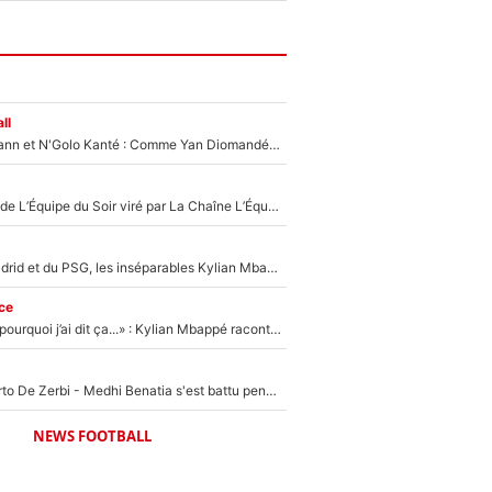
ll
Antoine Griezmann et N'Golo Kanté : Comme Yan Diomandé, les deux champions du monde ont refusé de signer au PSG !
Un chroniqueur de L’Équipe du Soir viré par La Chaîne L’Équipe : Même Olivier Ménard n’avait pas pu empêcher son départ, «je l’ai appris sur Twitter, je l’ai vécu assez mal»
Loin du Real Madrid et du PSG, les inséparables Kylian Mbappé et Achraf Hakimi changent d'équipe le temps d'une journée !
ce
«Je ne sais pas pourquoi j’ai dit ça...» : Kylian Mbappé raconte sa première rencontre avec Zinédine Zidane (et c’est très drôle)
Départ de Roberto De Zerbi - Medhi Benatia s'est battu pendant six mois pour le retenir à l'OM, le PSG a été le naufrage de trop : «Je pars avec toi»
NEWS FOOTBALL