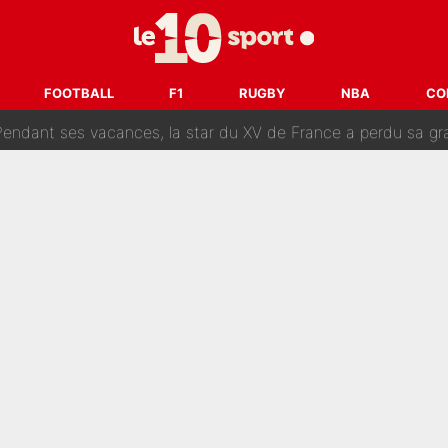
n partance pour le PSG, le héros de la finale de la Coupe du monde s'atti
lo Kanté : Comme Yan Diomandé, les deux champions du mon
 par La Chaîne L’Équipe : Même Olivier Ménard n’avait pas pu empêcher son départ, «je 
FOOTBALL
F1
RUGBY
NBA
CO
SG, les inséparables Kylian Mbappé et Achraf Hakimi changent 
Pendant ses vacances, la star du XV de France a perdu sa g