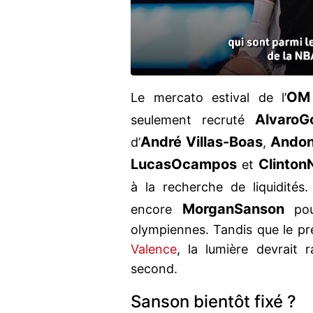
OM
Le mercato estival de l’
Alvaro
G
seulement recruté
André Villas-Boas
Andon
d’
,
Lucas
Ocampos
Clinton
et
à la recherche de liquidité
Morgan
Sanson
encore
pour
olympiennes. Tandis que le pr
Valence
, la lumière devrait r
second.
Sanson bientôt fixé ?