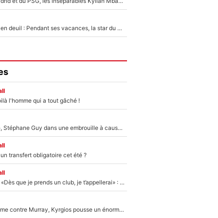
Loin du Real Madrid et du PSG, les inséparables Kylian Mbappé et Achraf Hakimi changent d'équipe le temps d'une journée !
Antoine Dupont en deuil : Pendant ses vacances, la star du XV de France a perdu sa grand-mère
es
ll
ilà l'homme qui a tout gâché !
«Détester à vie», Stéphane Guy dans une embrouille à cause du PSG !
ll
n transfert obligatoire cet été ?
ll
Mercato - OM - «Dès que je prends un club, je t’appellerai» : La promesse de Marcelino au moment de claquer la porte
Victime de racisme contre Murray, Kyrgios pousse un énorme coup de gueule !