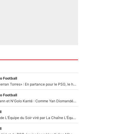
o Football
«Le suicide de Ferran Torres» : En partance pour le PSG, le héros de la finale de la Coupe du monde s'attire les foudres de la presse espagnole !
o Football
Antoine Griezmann et N'Golo Kanté : Comme Yan Diomandé, les deux champions du monde ont refusé de signer au PSG !
l
Un chroniqueur de L’Équipe du Soir viré par La Chaîne L’Équipe : Même Olivier Ménard n’avait pas pu empêcher son départ, «je l’ai appris sur Twitter, je l’ai vécu assez mal»
l