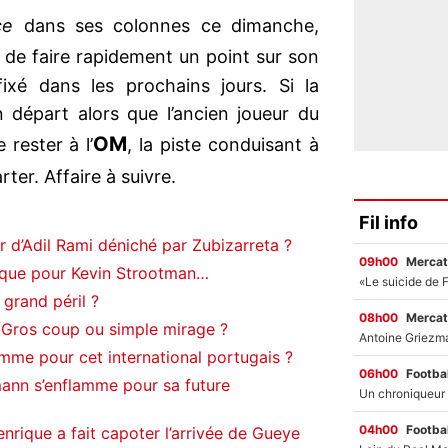
ce
dans ses colonnes ce dimanche,
 de faire rapidement un point sur son
fixé dans les prochains jours. Si la
départ alors que l’ancien joueur du
OM
rester à l’
, la piste conduisant à
ter. Affaire à suivre.
Fil info
 d’Adil Rami déniché par Zubizarreta ?
09h00
Mercat
ique pour Kevin Strootman…
grand péril ?
08h00
Mercat
 Gros coup ou simple mirage ?
mme pour cet international portugais ?
06h00
Footbal
mann s’enflamme pour sa future
04h00
Footbal
rique a fait capoter l’arrivée de Gueye