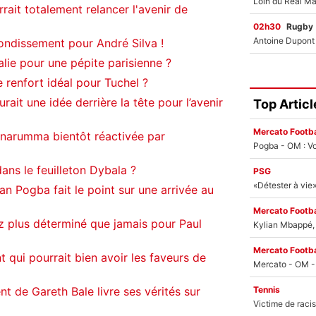
ait totalement relancer l'avenir de
02h30
Rugby
ndissement pour André Silva !
alie pour une pépite parisienne ?
e renfort idéal pour Tuchel ?
ait une idée derrière la tête pour l’avenir
Top Articl
Mercato Footba
nnarumma bientôt réactivée par
Pogba - OM : Vo
ans le feuilleton Dybala ?
PSG
an Pogba fait le point sur une arrivée au
Mercato Footba
z plus déterminé que jamais pour Paul
Kylian Mbappé, u
Mercato Footba
 qui pourrait bien avoir les faveurs de
Tennis
nt de Gareth Bale livre ses vérités sur