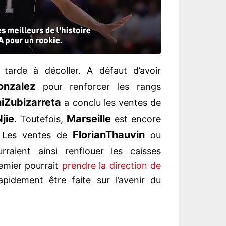
tarde à décoller. A défaut d’avoir
onzalez
pour renforcer les rangs
i
Zubizarreta
a conclu les ventes de
Njie
Marseille
. Toutefois,
est encore
Florian
Thauvin
s. Les ventes de
ou
raient ainsi renflouer les caisses
emier pourrait
prendre la direction de
apidement être faite sur l’avenir du