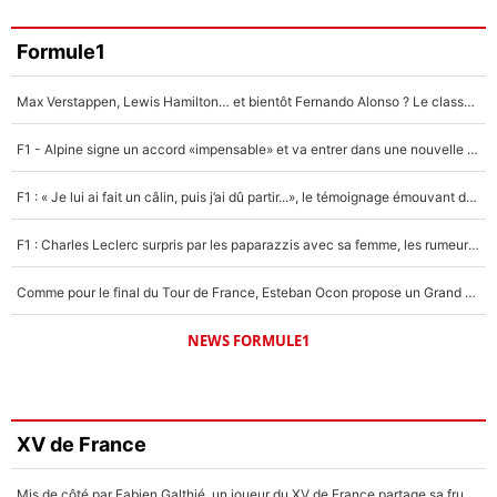
Formule1
Max Verstappen, Lewis Hamilton… et bientôt Fernando Alonso ? Le classement des pilotes les mieux payés en Formule 1 risque de changer !
F1 - Alpine signe un accord «impensable» et va entrer dans une nouvelle dimension : Grande nouvelle pour Pierre Gasly !
F1 : « Je lui ai fait un câlin, puis j’ai dû partir...», le témoignage émouvant de Max Verstappen sur sa fille
F1 : Charles Leclerc surpris par les paparazzis avec sa femme, les rumeurs étaient vraies !
Comme pour le final du Tour de France, Esteban Ocon propose un Grand Prix de Formule 1 à Paris : «Autour de l’Arc de Triomphe, ce serait génial» !
NEWS FORMULE1
XV de France
Mis de côté par Fabien Galthié, un joueur du XV de France partage sa frustration : «ils ne me l’ont pas dit tout de suite»