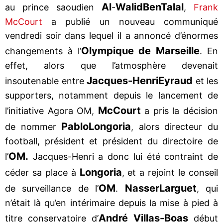
Al
Walid
Ben
Talal
au prince saoudien
-
,
Frank
McCourt
a publié un nouveau communiqué
vendredi soir dans lequel il a annoncé d’énormes
Olympique de Marseille
changements à l’
. En
effet, alors que l’atmosphère devenait
Jacques-Henri
Eyraud
insoutenable entre
et les
supporters, notamment depuis le lancement de
McCourt
l’initiative Agora OM,
a pris la décision
Pablo
Longoria
de nommer
, alors directeur du
football, président et président du directoire de
OM.
l’
Jacques-Henri a donc lui été contraint de
Longoria
céder sa place à
, et a rejoint le conseil
OM
Nasser
Larguet
de surveillance de l’
.
, qui
n’était là qu’en intérimaire depuis la mise à pied à
André Villas-Boas
titre conservatoire d’
début