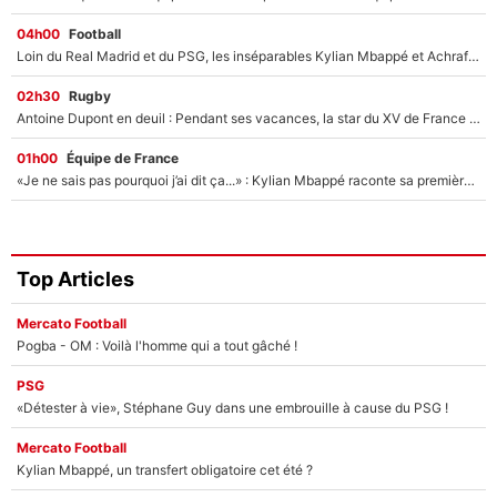
04h00
Football
Loin du Real Madrid et du PSG, les inséparables Kylian Mbappé et Achraf Hakimi changent d'équipe le temps d'une journée !
02h30
Rugby
Antoine Dupont en deuil : Pendant ses vacances, la star du XV de France a perdu sa grand-mère
01h00
Équipe de France
«Je ne sais pas pourquoi j’ai dit ça...» : Kylian Mbappé raconte sa première rencontre avec Zinédine Zidane (et c’est très drôle)
Top Articles
Mercato Football
Pogba - OM : Voilà l'homme qui a tout gâché !
PSG
«Détester à vie», Stéphane Guy dans une embrouille à cause du PSG !
Mercato Football
Kylian Mbappé, un transfert obligatoire cet été ?