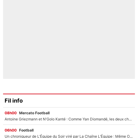
Fil info
08h00
Mercato Football
Antoine Griezmann et N'Golo Kanté : Comme Yan Diomandé, les deux champions du monde ont refusé de signer au PSG !
06h00
Football
Un chroniqueur de L’Équipe du Soir viré par La Chaîne L’Équipe : Même Olivier Ménard n’avait pas pu empêcher son départ, «je l’ai appris sur Twitter, je l’ai vécu assez mal»