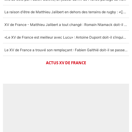
La raison d'être de Matthieu Jalibert en dehors des terrains de rugby : «Ça m'atteint autant que si tu touches à un membre de ma famille»
XV de France - Matthieu Jalibert a tout changé : Romain Ntamack doit-il s’inquiéter pour sa place à un an de la Coupe du monde ?
«Le XV de France est meilleur avec Lucu» : Antoine Dupont doit-il s’inquiéter pour sa place ?
Le XV de France a trouvé son remplaçant : Fabien Galthié doit-il se passer d'Antoine Dupont ?
ACTUS XV DE FRANCE