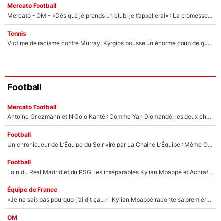
Mercato Football
Mercato - OM - «Dès que je prends un club, je t’appellerai» : La promesse de Marcelino au moment de claquer la porte
Tennis
Victime de racisme contre Murray, Kyrgios pousse un énorme coup de gueule !
Football
Mercato Football
Antoine Griezmann et N'Golo Kanté : Comme Yan Diomandé, les deux champions du monde ont refusé de signer au PSG !
Football
Un chroniqueur de L’Équipe du Soir viré par La Chaîne L’Équipe : Même Olivier Ménard n’avait pas pu empêcher son départ, «je l’ai appris sur Twitter, je l’ai vécu assez mal»
Football
Loin du Real Madrid et du PSG, les inséparables Kylian Mbappé et Achraf Hakimi changent d'équipe le temps d'une journée !
Équipe de France
«Je ne sais pas pourquoi j’ai dit ça...» : Kylian Mbappé raconte sa première rencontre avec Zinédine Zidane (et c’est très drôle)
OM