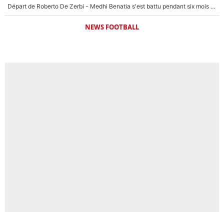
Départ de Roberto De Zerbi - Medhi Benatia s'est battu pendant six mois pour le retenir à l'OM, le PSG a été le naufrage de trop : «Je pars avec toi»
NEWS FOOTBALL