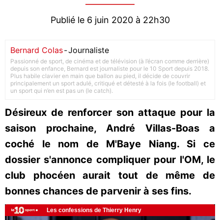
Publié le 6 juin 2020 à 22h30
Bernard Colas
-
Journaliste
Passionné de sport, de cinéma et de télévision (à l’écran comme derrière)
depuis son enfance, Bernard est journaliste pour le 10 Sport depuis 2018.
Plus habile clavier en main que ballon au pied, il décide de couvrir
principalement un sport adulé, critiqué et détesté à la fois (le football) et
un sport qui n’en est pas un (le catch).
Désireux de renforcer son attaque pour la
saison prochaine, André Villas-Boas a
coché le nom de M'Baye Niang. Si ce
dossier s'annonce compliquer pour l'OM, le
club phocéen aurait tout de même de
bonnes chances de parvenir à ses fins.