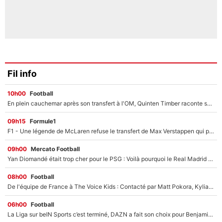
Fil info
10h00
Football
En plein cauchemar après son transfert à l'OM, Quinten Timber raconte ses doutes après sa signature à Marseille
09h15
Formule1
F1 - Une légende de McLaren refuse le transfert de Max Verstappen qui pourrait «faire des vagues» et plomber l'ambiance dans l'équipe
09h00
Mercato Football
Yan Diomandé était trop cher pour le PSG : Voilà pourquoi le Real Madrid a accepté de payer la somme record de 140M€ pour boucler son transfert !
08h00
Football
De l'équipe de France à The Voice Kids : Contacté par Matt Pokora, Kylian Mbappé a accepté de jouer un rôle inédit sur TF1 !
06h00
Football
La Liga sur beIN Sports c’est terminé, DAZN a fait son choix pour Benjamin Da Silva et Omar Da Fonseca !