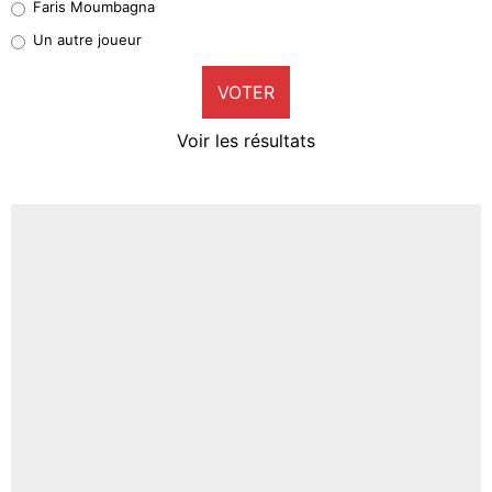
Faris Moumbagna
Pierre-Emile Hojbjerg
Un autre joueur
9%
VOTER
Neal Maupay
4%
Voir les résultats
Amine Harit
3%
Faris Moumbagna
4%
Un autre joueur
5%
1670 personnes ont participé aux votes.