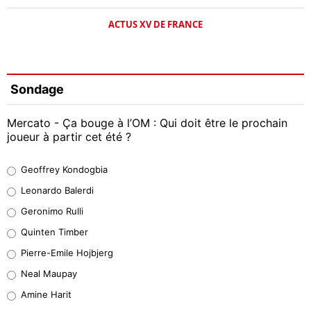
ACTUS XV DE FRANCE
Sondage
Mercato - Ça bouge à l’OM : Qui doit être le prochain
joueur à partir cet été ?
Geoffrey Kondogbia
Geoffrey Kondogbia
38%
Leonardo Balerdi
Leonardo Balerdi
Geronimo Rulli
32%
Quinten Timber
Geronimo Rulli
Pierre-Emile Hojbjerg
5%
Neal Maupay
Quinten Timber
Amine Harit
1%