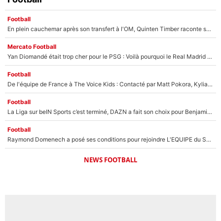
Football
En plein cauchemar après son transfert à l'OM, Quinten Timber raconte ses doutes après sa signature à Marseille
Mercato Football
Yan Diomandé était trop cher pour le PSG : Voilà pourquoi le Real Madrid a accepté de payer la somme record de 140M€ pour boucler son transfert !
Football
De l'équipe de France à The Voice Kids : Contacté par Matt Pokora, Kylian Mbappé a accepté de jouer un rôle inédit sur TF1 !
Football
La Liga sur beIN Sports c’est terminé, DAZN a fait son choix pour Benjamin Da Silva et Omar Da Fonseca !
Football
Raymond Domenech a posé ses conditions pour rejoindre L'EQUIPE du Soir : Il refuse de faire l'émission avec un autre chroniqueur !
NEWS FOOTBALL