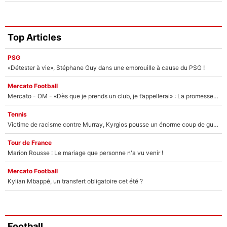
Top Articles
PSG
«Détester à vie», Stéphane Guy dans une embrouille à cause du PSG !
Mercato Football
Mercato - OM - «Dès que je prends un club, je t’appellerai» : La promesse de Marcelino au moment de claquer la porte
Tennis
Victime de racisme contre Murray, Kyrgios pousse un énorme coup de gueule !
Tour de France
Marion Rousse : Le mariage que personne n'a vu venir !
Mercato Football
Kylian Mbappé, un transfert obligatoire cet été ?
Football