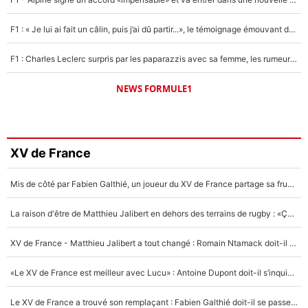
F1 : « Je lui ai fait un câlin, puis j’ai dû partir...», le témoignage émouvant de Max Verstappen sur sa fille
F1 : Charles Leclerc surpris par les paparazzis avec sa femme, les rumeurs étaient vraies !
NEWS FORMULE1
XV de France
Mis de côté par Fabien Galthié, un joueur du XV de France partage sa frustration : «ils ne me l’ont pas dit tout de suite»
La raison d'être de Matthieu Jalibert en dehors des terrains de rugby : «Ça m'atteint autant que si tu touches à un membre de ma famille»
XV de France - Matthieu Jalibert a tout changé : Romain Ntamack doit-il s’inquiéter pour sa place à un an de la Coupe du monde ?
«Le XV de France est meilleur avec Lucu» : Antoine Dupont doit-il s’inquiéter pour sa place ?
Le XV de France a trouvé son remplaçant : Fabien Galthié doit-il se passer d'Antoine Dupont ?