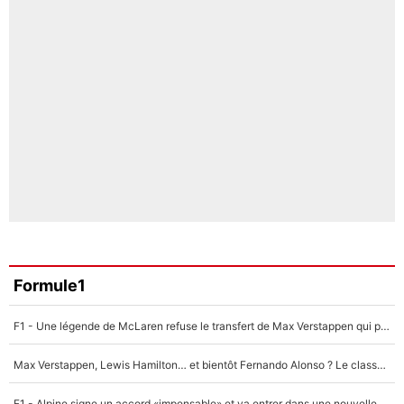
Formule1
F1 - Une légende de McLaren refuse le transfert de Max Verstappen qui pourrait «faire des vagues» et plomber l'ambiance dans l'équipe
Max Verstappen, Lewis Hamilton… et bientôt Fernando Alonso ? Le classement des pilotes les mieux payés en Formule 1 risque de changer !
F1 - Alpine signe un accord «impensable» et va entrer dans une nouvelle dimension : Grande nouvelle pour Pierre Gasly !