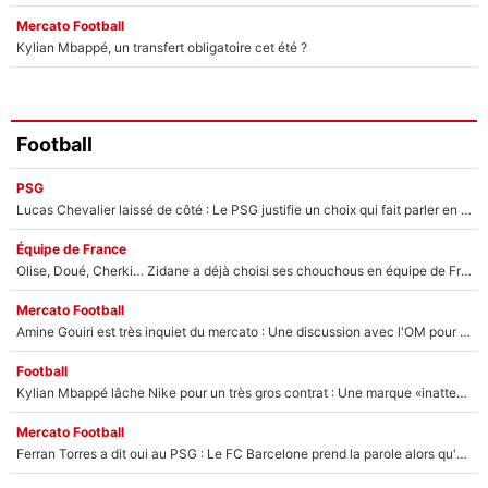
Mercato Football
Kylian Mbappé, un transfert obligatoire cet été ?
Football
PSG
Lucas Chevalier laissé de côté : Le PSG justifie un choix qui fait parler en plein mercato
Équipe de France
Olise, Doué, Cherki… Zidane a déjà choisi ses chouchous en équipe de France ? L’IA annonce des surprises sans Kylian Mbappé !
Mercato Football
Amine Gouiri est très inquiet du mercato : Une discussion avec l'OM pour acter son transfert !
Football
Kylian Mbappé lâche Nike pour un très gros contrat : Une marque «inattendue» va frapper très fort
Mercato Football
Ferran Torres a dit oui au PSG : Le FC Barcelone prend la parole alors qu'un transfert de l'attaquant espagnol prend forme