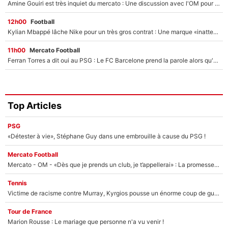
Amine Gouiri est très inquiet du mercato : Une discussion avec l'OM pour acter son transfert !
12h00
Football
Kylian Mbappé lâche Nike pour un très gros contrat : Une marque «inattendue» va frapper très fort
11h00
Mercato Football
Ferran Torres a dit oui au PSG : Le FC Barcelone prend la parole alors qu'un transfert de l'attaquant espagnol prend forme
Top Articles
PSG
«Détester à vie», Stéphane Guy dans une embrouille à cause du PSG !
Mercato Football
Mercato - OM - «Dès que je prends un club, je t’appellerai» : La promesse de Marcelino au moment de claquer la porte
Tennis
Victime de racisme contre Murray, Kyrgios pousse un énorme coup de gueule !
Tour de France
Marion Rousse : Le mariage que personne n'a vu venir !