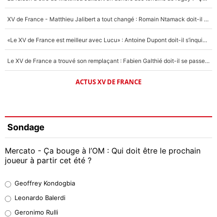
XV de France - Matthieu Jalibert a tout changé : Romain Ntamack doit-il s’inquiéter pour sa place à un an de la Coupe du monde ?
«Le XV de France est meilleur avec Lucu» : Antoine Dupont doit-il s’inquiéter pour sa place ?
Le XV de France a trouvé son remplaçant : Fabien Galthié doit-il se passer d'Antoine Dupont ?
ACTUS XV DE FRANCE
Sondage
Mercato - Ça bouge à l’OM : Qui doit être le prochain
joueur à partir cet été ?
Geoffrey Kondogbia
Geoffrey Kondogbia
38%
Leonardo Balerdi
Leonardo Balerdi
Geronimo Rulli