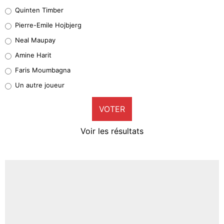
32%
Quinten Timber
Geronimo Rulli
Pierre-Emile Hojbjerg
5%
Neal Maupay
Quinten Timber
Amine Harit
1%
Faris Moumbagna
Pierre-Emile Hojbjerg
Un autre joueur
9%
VOTER
Neal Maupay
4%
Voir les résultats
Amine Harit
3%
Faris Moumbagna
4%
Un autre joueur
5%