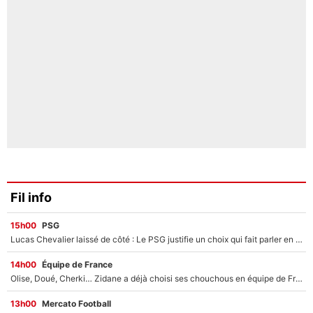
Fil info
15h00
PSG
Lucas Chevalier laissé de côté : Le PSG justifie un choix qui fait parler en plein mercato
14h00
Équipe de France
Olise, Doué, Cherki… Zidane a déjà choisi ses chouchous en équipe de France ? L’IA annonce des surprises sans Kylian Mbappé !
13h00
Mercato Football