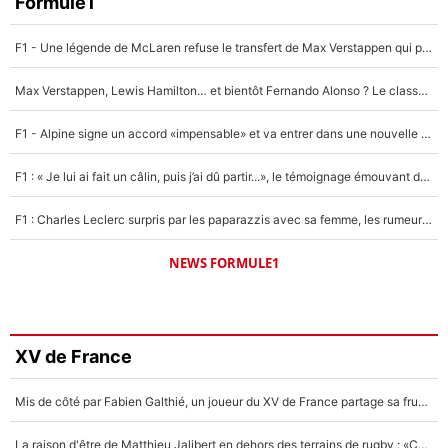
Formule1
F1 - Une légende de McLaren refuse le transfert de Max Verstappen qui pourrait «faire des vagues» et plomber l'ambiance dans l'équipe
Max Verstappen, Lewis Hamilton… et bientôt Fernando Alonso ? Le classement des pilotes les mieux payés en Formule 1 risque de changer !
F1 - Alpine signe un accord «impensable» et va entrer dans une nouvelle dimension : Grande nouvelle pour Pierre Gasly !
F1 : « Je lui ai fait un câlin, puis j’ai dû partir...», le témoignage émouvant de Max Verstappen sur sa fille
F1 : Charles Leclerc surpris par les paparazzis avec sa femme, les rumeurs étaient vraies !
NEWS FORMULE1
XV de France
Mis de côté par Fabien Galthié, un joueur du XV de France partage sa frustration : «ils ne me l’ont pas dit tout de suite»
La raison d'être de Matthieu Jalibert en dehors des terrains de rugby : «Ça m'atteint autant que si tu touches à un membre de ma famille»