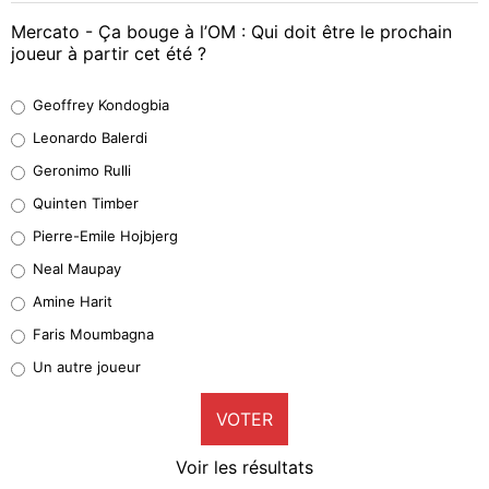
Mercato - Ça bouge à l’OM : Qui doit être le prochain
joueur à partir cet été ?
Geoffrey Kondogbia
Geoffrey Kondogbia
38%
Leonardo Balerdi
Leonardo Balerdi
Geronimo Rulli
32%
Quinten Timber
Geronimo Rulli
Pierre-Emile Hojbjerg
4%
Neal Maupay
Quinten Timber
Amine Harit
1%
Faris Moumbagna
Pierre-Emile Hojbjerg
Un autre joueur
9%
VOTER
Neal Maupay
4%
Voir les résultats
Amine Harit