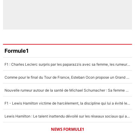
Formule1
F1 : Charles Leclerc surpris par les paparazzis avec sa femme, les rumeurs étaient vraies !
Comme pour le final du Tour de France, Esteban Ocon propose un Grand Prix de Formule 1 à Paris : «Autour de l’Arc de Triomphe, ce serait génial» !
Nouvelle rumeur autour de la santé de Michael Schumacher : Sa femme Corinna sort du silence
F1 - Lewis Hamilton victime de harcèlement, la discipline qui lui a évité le pire : «J'aurais probablement mal tourné»
Lewis Hamilton : Le talent inattendu dévoilé sur les réseaux sociaux qui a impressionné Kim Kardashian pendant leurs vacances en amoureux !
NEWS FORMULE1