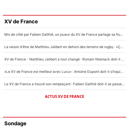
XV de France
Mis de côté par Fabien Galthié, un joueur du XV de France partage sa frustration : «ils ne me l’ont pas dit tout de suite»
La raison d'être de Matthieu Jalibert en dehors des terrains de rugby : «Ça m'atteint autant que si tu touches à un membre de ma famille»
XV de France - Matthieu Jalibert a tout changé : Romain Ntamack doit-il s’inquiéter pour sa place à un an de la Coupe du monde ?
«Le XV de France est meilleur avec Lucu» : Antoine Dupont doit-il s’inquiéter pour sa place ?
Le XV de France a trouvé son remplaçant : Fabien Galthié doit-il se passer d'Antoine Dupont ?
ACTUS XV DE FRANCE
Sondage