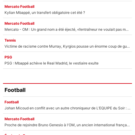
Mercato Football
Kylian Mbappé, un transfert obligatoire cet été ?
Mercato Football
Mercato - OM : Un grand nom a été éjecté, «l’entraîneur ne voulait pas me conserver»
Tennis
Victime de racisme contre Murray, Kyrgios pousse un énorme coup de gueule !
PSG
PSG : Mbappé achève le Real Madrid, le vestiaire exulte
Football
Football
Johan Micoud en conflit avec un autre chroniqueur de L’EQUIPE du Soir : «Pendant un moment, je ne les ai pas remis ensemble dans l'émission»
Mercato Football
Proche de rejoindre Bruno Genesio à l'OM, un ancien international français va finalement débarquer... sur RMC !