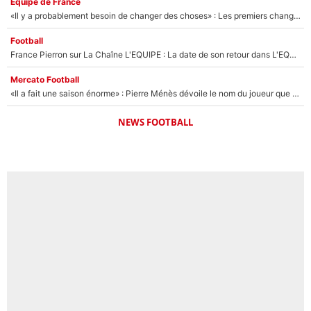
Équipe de France
«Il y a probablement besoin de changer des choses» : Les premiers changements de Zinedine Zidane en équipe de France sont révélés ?
Football
France Pierron sur La Chaîne L'EQUIPE : La date de son retour dans L'EQUIPE de Choc est connue... et c'était très attendu
Mercato Football
«Il a fait une saison énorme» : Pierre Ménès dévoile le nom du joueur que l’OM devait absolument recruter cet été, l’IA valide la piste !
NEWS FOOTBALL