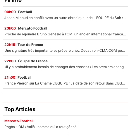
Fil info
00h00
Football
Johan Micoud en conflit avec un autre chroniqueur de L’EQUIPE du Soir : «Pendant un moment, je ne les ai pas remis ensemble dans l'émission»
23h00
Mercato Football
Proche de rejoindre Bruno Genesio à l'OM, un ancien international français va finalement débarquer... sur RMC !
22h15
Tour de France
Une signature très importante se prépare chez Decathlon-CMA CGM pour aider Paul Seixas à gagner le Tour de France 2027
22h00
Équipe de France
«Il y a probablement besoin de changer des choses» : Les premiers changements de Zinedine Zidane en équipe de France sont révélés ?
21h00
Football
France Pierron sur La Chaîne L'EQUIPE : La date de son retour dans L'EQUIPE de Choc est connue... et c'était très attendu
Top Articles
Mercato Football
Pogba - OM : Voilà l'homme qui a tout gâché !