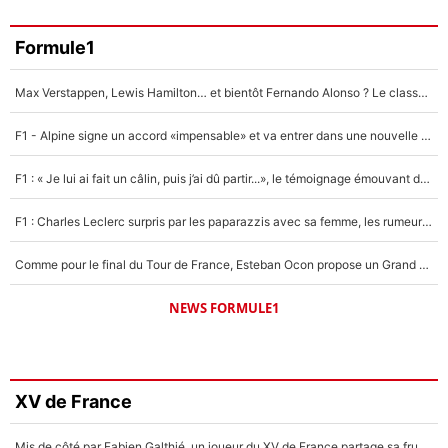
Formule1
Max Verstappen, Lewis Hamilton… et bientôt Fernando Alonso ? Le classement des pilotes les mieux payés en Formule 1 risque de changer !
F1 - Alpine signe un accord «impensable» et va entrer dans une nouvelle dimension : Grande nouvelle pour Pierre Gasly !
F1 : « Je lui ai fait un câlin, puis j’ai dû partir...», le témoignage émouvant de Max Verstappen sur sa fille
F1 : Charles Leclerc surpris par les paparazzis avec sa femme, les rumeurs étaient vraies !
Comme pour le final du Tour de France, Esteban Ocon propose un Grand Prix de Formule 1 à Paris : «Autour de l’Arc de Triomphe, ce serait génial» !
NEWS FORMULE1
XV de France
Mis de côté par Fabien Galthié, un joueur du XV de France partage sa frustration : «ils ne me l’ont pas dit tout de suite»