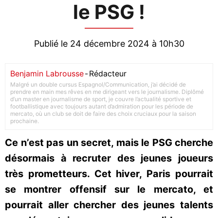
le PSG !
Publié le 24 décembre 2024 à 10h30
Benjamin Labrousse
-
Rédacteur
Malgré un double cursus Espagnol/Communication, j’ai décidé de
prendre en main mes rêves en me dirigeant vers le journalisme. Diplômé
d’un master en journalisme de sport, je couvre l’actualité sportive et
footballistique avec toujours autant d’admiration pour les période de
mercato, où un club se doit de faire des choix cruciaux pour la saison
prochaine.
Ce n’est pas un secret, mais le PSG cherche
désormais à recruter des jeunes joueurs
très prometteurs. Cet hiver, Paris pourrait
se montrer offensif sur le mercato, et
pourrait aller chercher des jeunes talents