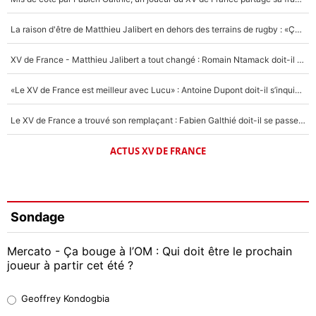
La raison d'être de Matthieu Jalibert en dehors des terrains de rugby : «Ça m'atteint autant que si tu touches à un membre de ma famille»
XV de France - Matthieu Jalibert a tout changé : Romain Ntamack doit-il s’inquiéter pour sa place à un an de la Coupe du monde ?
«Le XV de France est meilleur avec Lucu» : Antoine Dupont doit-il s’inquiéter pour sa place ?
Le XV de France a trouvé son remplaçant : Fabien Galthié doit-il se passer d'Antoine Dupont ?
ACTUS XV DE FRANCE
Sondage
Mercato - Ça bouge à l’OM : Qui doit être le prochain
joueur à partir cet été ?
Geoffrey Kondogbia
Geoffrey Kondogbia
38%