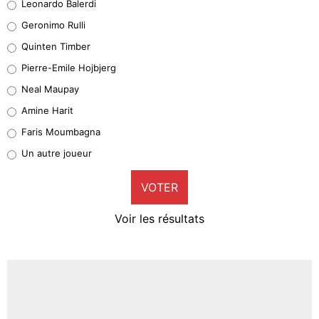
Leonardo Balerdi
Leonardo Balerdi
Geronimo Rulli
32%
Quinten Timber
Geronimo Rulli
Pierre-Emile Hojbjerg
5%
Neal Maupay
Quinten Timber
Amine Harit
1%
Faris Moumbagna
Pierre-Emile Hojbjerg
Un autre joueur
9%
VOTER
Neal Maupay
4%
Voir les résultats
Amine Harit
3%
Faris Moumbagna
4%
Un autre joueur