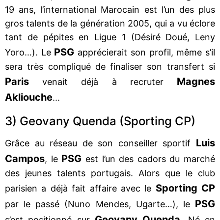
19 ans, l’international Marocain est l’un des plus
gros talents de la génération 2005, qui a vu éclore
tant de pépites en Ligue 1 (Désiré Doué, Leny
PSG
Yoro…). Le
apprécierait son profil, même s’il
sera très compliqué de finaliser son transfert si
Paris
Magnes
venait déjà à recruter
Akliouche
...
3) Geovany Quenda (Sporting CP)
Luis
Grâce au réseau de son conseiller sportif
Campos
PSG
, le
est l’un des cadors du marché
des jeunes talents portugais. Alors que le club
Sporting CP
parisien a déjà fait affaire avec le
PSG
par le passé (Nuno Mendes, Ugarte…), le
Geovany Quenda
s’est positionné sur
. Né en