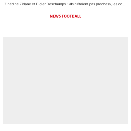
Zinédine Zidane et Didier Deschamps : «Ils n’étaient pas proches», les confidences d’un membre de l’équipe de France 1998 sur leur relation spéciale
NEWS FOOTBALL