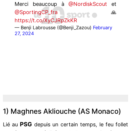
Merci beaucoup à
@NordiskScout
et
@SportingCP_fra
🙏
https://t.co/XyCJRpZkKR
— Benji Labrousse (@Benji_Zazou)
February
27, 2024
1) Maghnes Akliouche (AS Monaco)
PSG
Lié au
depuis un certain temps, le feu follet