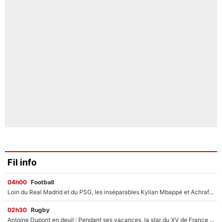
Fil info
04h00
Football
Loin du Real Madrid et du PSG, les inséparables Kylian Mbappé et Achraf Hakimi changent d'équipe le temps d'une journée !
02h30
Rugby
Antoine Dupont en deuil : Pendant ses vacances, la star du XV de France a perdu sa grand-mère