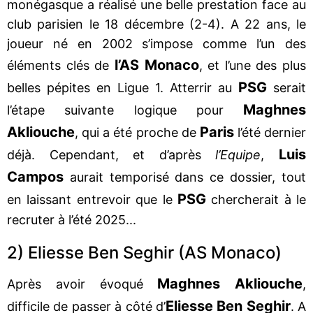
monégasque a réalisé une belle prestation face au
club parisien le 18 décembre (2-4). A 22 ans, le
joueur né en 2002 s’impose comme l’un des
l’AS Monaco
éléments clés de
, et l’une des plus
PSG
belles pépites en Ligue 1. Atterrir au
serait
Maghnes
l’étape suivante logique pour
Akliouche
Paris
, qui a été proche de
l’été dernier
Luis
déjà. Cependant, et d’après
l’Equipe
,
Campos
aurait temporisé dans ce dossier, tout
PSG
en laissant entrevoir que le
chercherait à le
recruter à l’été 2025...
2) Eliesse Ben Seghir (AS Monaco)
Maghnes Akliouche
Après avoir évoqué
,
Eliesse Ben Seghir
difficile de passer à côté d’
. A