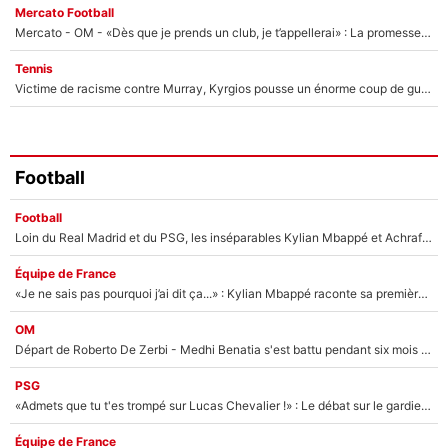
Mercato Football
Mercato - OM - «Dès que je prends un club, je t’appellerai» : La promesse de Marcelino au moment de claquer la porte
Tennis
Victime de racisme contre Murray, Kyrgios pousse un énorme coup de gueule !
Football
Football
Loin du Real Madrid et du PSG, les inséparables Kylian Mbappé et Achraf Hakimi changent d'équipe le temps d'une journée !
Équipe de France
«Je ne sais pas pourquoi j’ai dit ça...» : Kylian Mbappé raconte sa première rencontre avec Zinédine Zidane (et c’est très drôle)
OM
Départ de Roberto De Zerbi - Medhi Benatia s'est battu pendant six mois pour le retenir à l'OM, le PSG a été le naufrage de trop : «Je pars avec toi»
PSG
«Admets que tu t'es trompé sur Lucas Chevalier !» : Le débat sur le gardien du PSG vire au clash à l'After Foot
Équipe de France