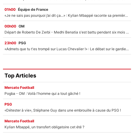
01h00
Équipe de France
«Je ne sais pas pourquoi j’ai dit ça...» : Kylian Mbappé raconte sa première rencontre avec Zinédine Zidane (et c’est très drôle)
00h00
OM
Départ de Roberto De Zerbi - Medhi Benatia s'est battu pendant six mois pour le retenir à l'OM, le PSG a été le naufrage de trop : «Je pars avec toi»
23h00
PSG
«Admets que tu t'es trompé sur Lucas Chevalier !» : Le débat sur le gardien du PSG vire au clash à l'After Foot
Top Articles
Mercato Football
Pogba - OM : Voilà l'homme qui a tout gâché !
PSG
«Détester à vie», Stéphane Guy dans une embrouille à cause du PSG !
Mercato Football
Kylian Mbappé, un transfert obligatoire cet été ?