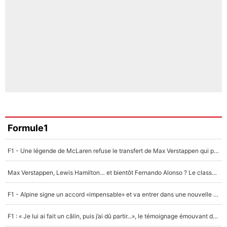
Formule1
F1 - Une légende de McLaren refuse le transfert de Max Verstappen qui pourrait «faire des vagues» et plomber l'ambiance dans l'équipe
Max Verstappen, Lewis Hamilton… et bientôt Fernando Alonso ? Le classement des pilotes les mieux payés en Formule 1 risque de changer !
F1 - Alpine signe un accord «impensable» et va entrer dans une nouvelle dimension : Grande nouvelle pour Pierre Gasly !
F1 : « Je lui ai fait un câlin, puis j’ai dû partir...», le témoignage émouvant de Max Verstappen sur sa fille