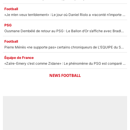
Football
«Je m’en veux terriblement» : Le jour où Daniel Riolo a «raconté n’importe quoi» dans l'After Foot !
PSG
Ousmane Dembélé de retour au PSG : Le Ballon d’Or s’affiche avec Bradley Barcola en plein cœur du feuilleton sur son départ !
Football
Pierre Ménès «ne supporte pas» certains chroniqueurs de L'EQUIPE du Soir : Ils vont tous partir !
Équipe de France
«Zaïre-Emery c’est comme Zidane» : Le phénomène du PSG est comparé à son nouveau sélectionneur... et ils vont se retrouver en Bleus !
NEWS FOOTBALL