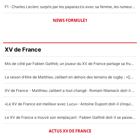
F1 : Charles Leclerc surpris par les paparazzis avec sa femme, les rumeurs étaient vraies !
NEWS FORMULE1
XV de France
Mis de côté par Fabien Galthié, un joueur du XV de France partage sa frustration : «ils ne me l’ont pas dit tout de suite»
La raison d'être de Matthieu Jalibert en dehors des terrains de rugby : «Ça m'atteint autant que si tu touches à un membre de ma famille»
XV de France - Matthieu Jalibert a tout changé : Romain Ntamack doit-il s’inquiéter pour sa place à un an de la Coupe du monde ?
«Le XV de France est meilleur avec Lucu» : Antoine Dupont doit-il s’inquiéter pour sa place ?
Le XV de France a trouvé son remplaçant : Fabien Galthié doit-il se passer d'Antoine Dupont ?
ACTUS XV DE FRANCE