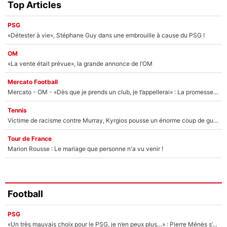
Top Articles
PSG
«Détester à vie», Stéphane Guy dans une embrouille à cause du PSG !
OM
«La vente était prévue», la grande annonce de l’OM
Mercato Football
Mercato - OM - «Dès que je prends un club, je t’appellerai» : La promesse de Marcelino au moment de claquer la porte
Tennis
Victime de racisme contre Murray, Kyrgios pousse un énorme coup de gueule !
Tour de France
Marion Rousse : Le mariage que personne n'a vu venir !
Football
PSG
«Un très mauvais choix pour le PSG, je n’en peux plus…» : Pierre Ménès s’est complètement trompé avec Luis Enrique et ces déclarations le prouvent !