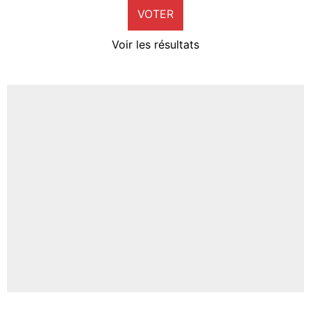
VOTER
Neal Maupay
4%
Voir les résultats
Amine Harit
3%
Faris Moumbagna
4%
Un autre joueur
5%
1703 personnes ont participé aux votes.