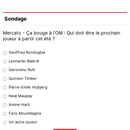
Sondage
Mercato - Ça bouge à l’OM : Qui doit être le prochain
joueur à partir cet été ?
Geoffrey Kondogbia
Geoffrey Kondogbia
38%
Leonardo Balerdi
Leonardo Balerdi
Geronimo Rulli
32%
Quinten Timber
Geronimo Rulli
Pierre-Emile Hojbjerg
5%
Neal Maupay
Quinten Timber
Amine Harit
1%
Faris Moumbagna
Pierre-Emile Hojbjerg
Un autre joueur
9%