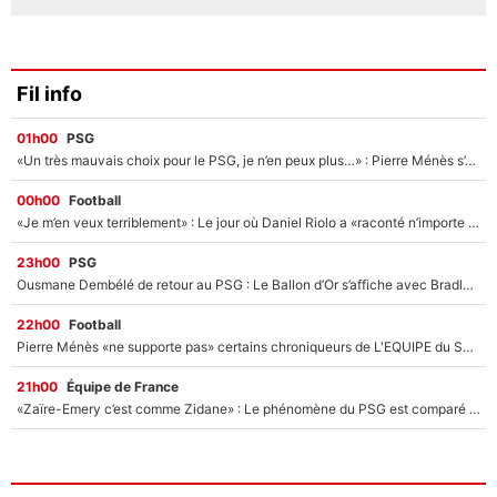
Fil info
01h00
PSG
«Un très mauvais choix pour le PSG, je n’en peux plus…» : Pierre Ménès s’est complètement trompé avec Luis Enrique et ces déclarations le prouvent !
00h00
Football
«Je m’en veux terriblement» : Le jour où Daniel Riolo a «raconté n’importe quoi» dans l'After Foot !
23h00
PSG
Ousmane Dembélé de retour au PSG : Le Ballon d’Or s’affiche avec Bradley Barcola en plein cœur du feuilleton sur son départ !
22h00
Football
Pierre Ménès «ne supporte pas» certains chroniqueurs de L'EQUIPE du Soir : Ils vont tous partir !
21h00
Équipe de France
«Zaïre-Emery c’est comme Zidane» : Le phénomène du PSG est comparé à son nouveau sélectionneur... et ils vont se retrouver en Bleus !