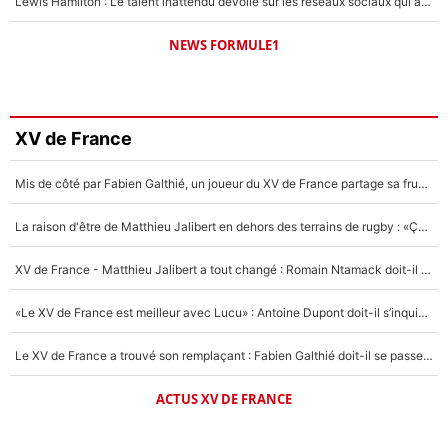
Lewis Hamilton : Le talent inattendu dévoilé sur les réseaux sociaux qui a impressionné Kim Kardashian pendant leurs vacances en amoureux !
NEWS FORMULE1
XV de France
Mis de côté par Fabien Galthié, un joueur du XV de France partage sa frustration : «ils ne me l’ont pas dit tout de suite»
La raison d'être de Matthieu Jalibert en dehors des terrains de rugby : «Ça m'atteint autant que si tu touches à un membre de ma famille»
XV de France - Matthieu Jalibert a tout changé : Romain Ntamack doit-il s’inquiéter pour sa place à un an de la Coupe du monde ?
«Le XV de France est meilleur avec Lucu» : Antoine Dupont doit-il s’inquiéter pour sa place ?
Le XV de France a trouvé son remplaçant : Fabien Galthié doit-il se passer d'Antoine Dupont ?
ACTUS XV DE FRANCE