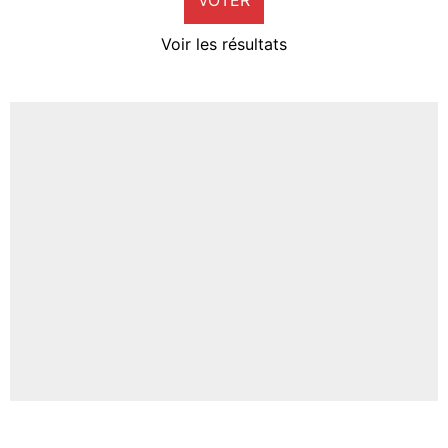
Neal Maupay
4%
Voir les résultats
Amine Harit
3%
Faris Moumbagna
4%
Un autre joueur
5%
1459 personnes ont participé aux votes.