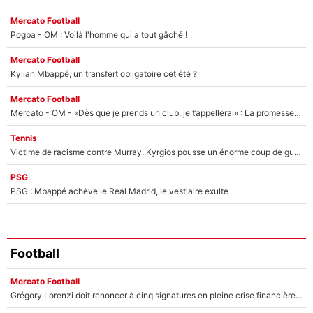
Mercato Football
Pogba - OM : Voilà l'homme qui a tout gâché !
Mercato Football
Kylian Mbappé, un transfert obligatoire cet été ?
Mercato Football
Mercato - OM - «Dès que je prends un club, je t’appellerai» : La promesse de Marcelino au moment de claquer la porte
Tennis
Victime de racisme contre Murray, Kyrgios pousse un énorme coup de gueule !
PSG
PSG : Mbappé achève le Real Madrid, le vestiaire exulte
Football
Mercato Football
Grégory Lorenzi doit renoncer à cinq signatures en pleine crise financière : L’IA propose sept noms à l’OM pour un mercato réussi... à seulement 5M€ !