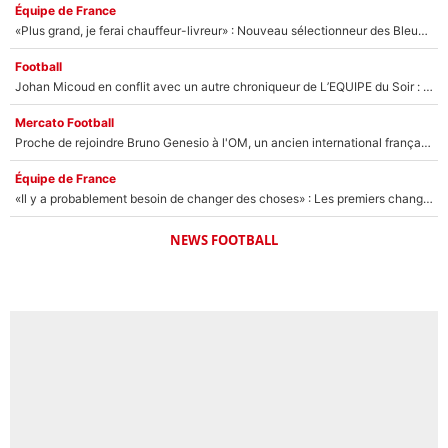
Équipe de France
«Plus grand, je ferai chauffeur-livreur» : Nouveau sélectionneur des Bleus, Zinédine Zidane s’était imaginé un avenir très différent lorsqu'il était enfant
Football
Johan Micoud en conflit avec un autre chroniqueur de L’EQUIPE du Soir : «Pendant un moment, je ne les ai pas remis ensemble dans l'émission»
Mercato Football
Proche de rejoindre Bruno Genesio à l'OM, un ancien international français va finalement débarquer... sur RMC !
Équipe de France
«Il y a probablement besoin de changer des choses» : Les premiers changements de Zinedine Zidane en équipe de France sont révélés ?
NEWS FOOTBALL