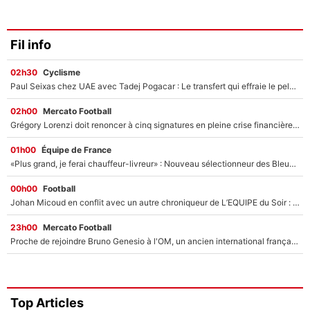
Fil info
02h30
Cyclisme
Paul Seixas chez UAE avec Tadej Pogacar : Le transfert qui effraie le peloton, «c’est la pire des choses qui puisse arriver»
02h00
Mercato Football
Grégory Lorenzi doit renoncer à cinq signatures en pleine crise financière : L’IA propose sept noms à l’OM pour un mercato réussi... à seulement 5M€ !
01h00
Équipe de France
«Plus grand, je ferai chauffeur-livreur» : Nouveau sélectionneur des Bleus, Zinédine Zidane s’était imaginé un avenir très différent lorsqu'il était enfant
00h00
Football
Johan Micoud en conflit avec un autre chroniqueur de L’EQUIPE du Soir : «Pendant un moment, je ne les ai pas remis ensemble dans l'émission»
23h00
Mercato Football
Proche de rejoindre Bruno Genesio à l'OM, un ancien international français va finalement débarquer... sur RMC !
Top Articles