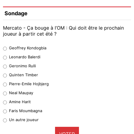
Sondage
Mercato - Ça bouge à l’OM : Qui doit être le prochain
joueur à partir cet été ?
Geoffrey Kondogbia
Geoffrey Kondogbia
38%
Leonardo Balerdi
Leonardo Balerdi
Geronimo Rulli
32%
Quinten Timber
Geronimo Rulli
Pierre-Emile Hojbjerg
4%
Neal Maupay
Quinten Timber
Amine Harit
1%
Faris Moumbagna
Pierre-Emile Hojbjerg
Un autre joueur
9%
VOTER