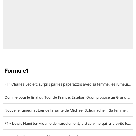
Formule1
F1 : Charles Leclerc surpris par les paparazzis avec sa femme, les rumeurs étaient vraies !
Comme pour le final du Tour de France, Esteban Ocon propose un Grand Prix de Formule 1 à Paris : «Autour de l’Arc de Triomphe, ce serait génial» !
Nouvelle rumeur autour de la santé de Michael Schumacher : Sa femme Corinna sort du silence
F1 - Lewis Hamilton victime de harcèlement, la discipline qui lui a évité le pire : «J'aurais probablement mal tourné»