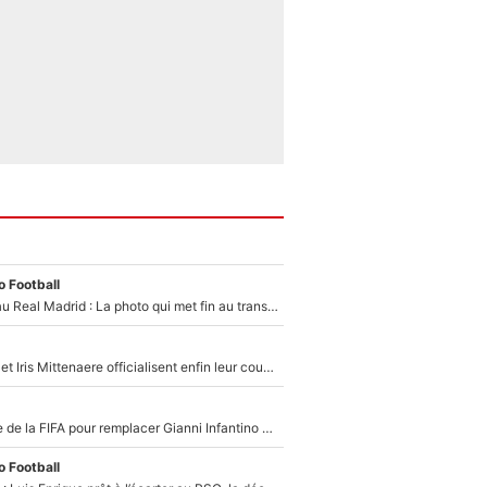
 Football
Yan Diomandé au Real Madrid : La photo qui met fin au transfert de l’été !
Antoine Dupont et Iris Mittenaere officialisent enfin leur couple : La photo qui enflamme les réseaux sociaux
Du PSG à la tête de la FIFA pour remplacer Gianni Infantino ? «Il serait un mauvais président», le patron de la Liga s'attaque à Nasser Al-Khelaïfi !
 Football