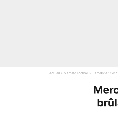
Accueil
Mercato Football
Barcelone : C’est
Merc
brûl