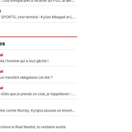
Bradley Barcola : Luis Enrique prêt à l’écarter au PSG, la décision qui va accélérer son transfert à Liverpool ?
l
La Liga sur beIN SPORTS, c’est terminé : Kylian Mbappé et Lamine Yamal changent de chaîne, «le moment était venu d'ouvrir un nouveau chapitre»
es
ll
ilà l'homme qui a tout gâché !
ll
n transfert obligatoire cet été ?
ll
Mercato - OM - «Dès que je prends un club, je t’appellerai» : La promesse de Marcelino au moment de claquer la porte
Victime de racisme contre Murray, Kyrgios pousse un énorme coup de gueule !
hève le Real Madrid, le vestiaire exulte