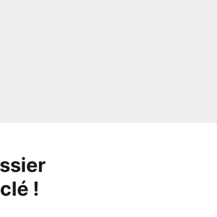
ssier
clé !