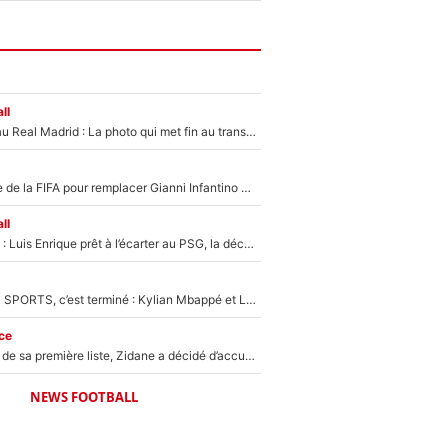
ll
Yan Diomandé au Real Madrid : La photo qui met fin au transfert de l’été !
Du PSG à la tête de la FIFA pour remplacer Gianni Infantino ? «Il serait un mauvais président», le patron de la Liga s'attaque à Nasser Al-Khelaïfi !
ll
Bradley Barcola : Luis Enrique prêt à l’écarter au PSG, la décision qui va accélérer son transfert à Liverpool ?
La Liga sur beIN SPORTS, c’est terminé : Kylian Mbappé et Lamine Yamal changent de chaîne, «le moment était venu d'ouvrir un nouveau chapitre»
ce
Avant l’annonce de sa première liste, Zidane a décidé d’accueillir une nouvelle tête en équipe de France
NEWS FOOTBALL