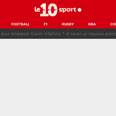
 : La photo qui met fin au transfert de l’été !
naere officialisent enfin leur couple : La photo qui enflamme 
FOOTBALL
F1
RUGBY
NBA
CO
emplacer Gianni Infantino ? «Il serait un mauvais président», le patron de
ue prêt à l’écarter au PSG, la décision qui va accélérer son tr
erminé : Kylian Mbappé et Lamine Yamal changent de chaîne, «le moment é