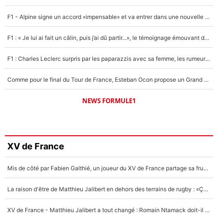
F1 - Alpine signe un accord «impensable» et va entrer dans une nouvelle dimension : Grande nouvelle pour Pierre Gasly !
F1 : « Je lui ai fait un câlin, puis j’ai dû partir...», le témoignage émouvant de Max Verstappen sur sa fille
F1 : Charles Leclerc surpris par les paparazzis avec sa femme, les rumeurs étaient vraies !
Comme pour le final du Tour de France, Esteban Ocon propose un Grand Prix de Formule 1 à Paris : «Autour de l’Arc de Triomphe, ce serait génial» !
NEWS FORMULE1
XV de France
Mis de côté par Fabien Galthié, un joueur du XV de France partage sa frustration : «ils ne me l’ont pas dit tout de suite»
La raison d'être de Matthieu Jalibert en dehors des terrains de rugby : «Ça m'atteint autant que si tu touches à un membre de ma famille»
XV de France - Matthieu Jalibert a tout changé : Romain Ntamack doit-il s’inquiéter pour sa place à un an de la Coupe du monde ?