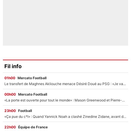
Fil info
01h00
Mercato Football
Le transfert de Maghnes Akliouche menace Désiré Doué au PSG : «Je valide à 200%»
00h00
Mercato Football
«La porte est ouverte pour tout le monde» : Mason Greenwood et Pierre-Emerick Aubameyang ont quitté l'OM, Amine Gouiri balance sur la suite du mercato et sur la réaction du vestiaire !
23h00
Football
«Ça pue du c*l» : Quand Yannick Noah a clashé Zinedine Zidane, avant de se faire recadrer par le nouveau sélectionneur de l'équipe de France !
22h00
Équipe de France