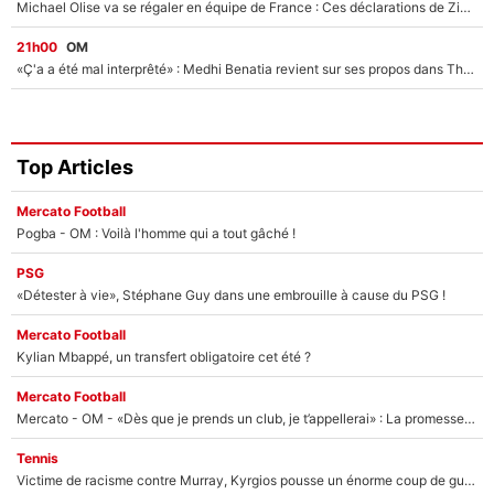
Michael Olise va se régaler en équipe de France : Ces déclarations de Zinedine Zidane qui prouvent qu'il va tout miser sur la star du Bayern Munich !
21h00
OM
«Ç'a a été mal interprêté» : Medhi Benatia revient sur ses propos dans The Bridge et précise ses conditions pour rejoindre le PSG !
Top Articles
Mercato Football
Pogba - OM : Voilà l'homme qui a tout gâché !
PSG
«Détester à vie», Stéphane Guy dans une embrouille à cause du PSG !
Mercato Football
Kylian Mbappé, un transfert obligatoire cet été ?
Mercato Football
Mercato - OM - «Dès que je prends un club, je t’appellerai» : La promesse de Marcelino au moment de claquer la porte
Tennis
Victime de racisme contre Murray, Kyrgios pousse un énorme coup de gueule !