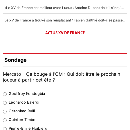
«Le XV de France est meilleur avec Lucu» : Antoine Dupont doit-il s’inquiéter pour sa place ?
Le XV de France a trouvé son remplaçant : Fabien Galthié doit-il se passer d'Antoine Dupont ?
ACTUS XV DE FRANCE
Sondage
Mercato - Ça bouge à l’OM : Qui doit être le prochain
joueur à partir cet été ?
Geoffrey Kondogbia
Geoffrey Kondogbia
38%
Leonardo Balerdi
Leonardo Balerdi
Geronimo Rulli
32%
Quinten Timber
Geronimo Rulli
Pierre-Emile Hojbjerg