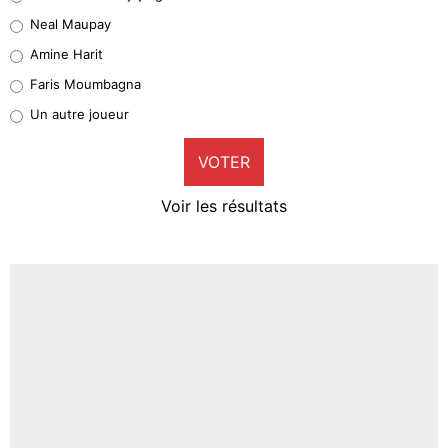
5%
Neal Maupay
Quinten Timber
Amine Harit
1%
Faris Moumbagna
Pierre-Emile Hojbjerg
Un autre joueur
9%
VOTER
Neal Maupay
4%
Voir les résultats
Amine Harit
3%
Faris Moumbagna
4%
Un autre joueur
5%
1664 personnes ont participé aux votes.