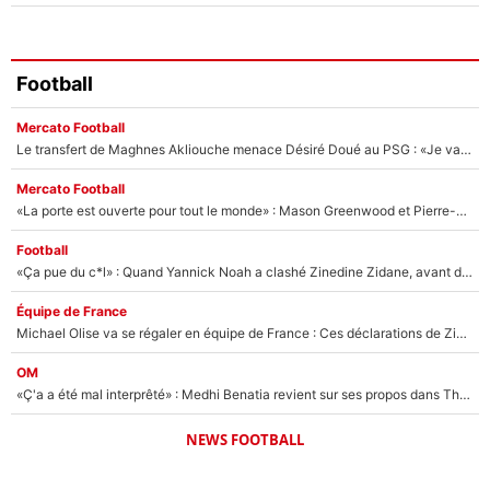
Football
Mercato Football
Le transfert de Maghnes Akliouche menace Désiré Doué au PSG : «Je valide à 200%»
Mercato Football
«La porte est ouverte pour tout le monde» : Mason Greenwood et Pierre-Emerick Aubameyang ont quitté l'OM, Amine Gouiri balance sur la suite du mercato et sur la réaction du vestiaire !
Football
«Ça pue du c*l» : Quand Yannick Noah a clashé Zinedine Zidane, avant de se faire recadrer par le nouveau sélectionneur de l'équipe de France !
Équipe de France
Michael Olise va se régaler en équipe de France : Ces déclarations de Zinedine Zidane qui prouvent qu'il va tout miser sur la star du Bayern Munich !
OM
«Ç'a a été mal interprêté» : Medhi Benatia revient sur ses propos dans The Bridge et précise ses conditions pour rejoindre le PSG !
NEWS FOOTBALL