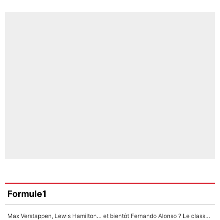
Formule1
Max Verstappen, Lewis Hamilton… et bientôt Fernando Alonso ? Le classement des pilotes les mieux payés en Formule 1 risque de changer !