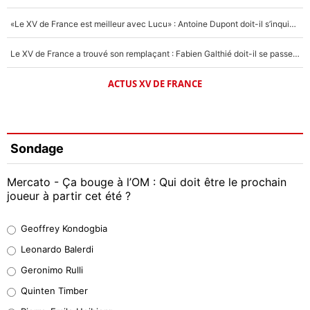
«Le XV de France est meilleur avec Lucu» : Antoine Dupont doit-il s’inquiéter pour sa place ?
Le XV de France a trouvé son remplaçant : Fabien Galthié doit-il se passer d'Antoine Dupont ?
ACTUS XV DE FRANCE
Sondage
Mercato - Ça bouge à l’OM : Qui doit être le prochain
joueur à partir cet été ?
Geoffrey Kondogbia
Geoffrey Kondogbia
38%
Leonardo Balerdi
Leonardo Balerdi
Geronimo Rulli
32%
Quinten Timber
Geronimo Rulli