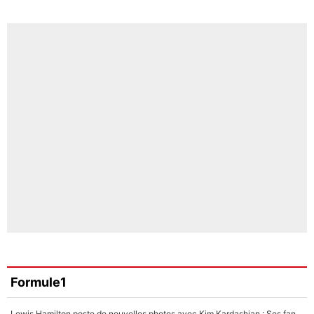
Formule1
Lewis Hamilton poste de nouvelles photos avec Kim Kardashian : Ses fans le voient déjà redevenir champion du monde de F1 grâce à elle !