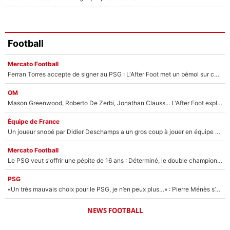
Football
Mercato Football
Ferran Torres accepte de signer au PSG : L'After Foot met un bémol sur ce transfert, le champion du monde va couter trop cher ?
OM
Mason Greenwood, Roberto De Zerbi, Jonathan Clauss... L'After Foot explique pourquoi Medhi Benatia a craqué à l'OM !
Équipe de France
Un joueur snobé par Didier Deschamps a un gros coup à jouer en équipe de France : Zinedine Zidane a trouvé son numéro 9 ?
Mercato Football
Le PSG veut s'offrir une pépite de 16 ans : Déterminé, le double champion d'Europe en titre est prêt à lâcher 40M€ pour celui que l'on compare déjà à Vinicius Jr !
PSG
«Un très mauvais choix pour le PSG, je n’en peux plus…» : Pierre Ménès s’est complètement trompé avec Luis Enrique et ces déclarations le prouvent !
NEWS FOOTBALL