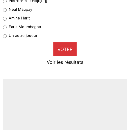
Pierre-Emile Hojbjerg
5%
Neal Maupay
Quinten Timber
Amine Harit
1%
Faris Moumbagna
Pierre-Emile Hojbjerg
Un autre joueur
9%
VOTER
Neal Maupay
4%
Voir les résultats
Amine Harit
3%
Faris Moumbagna
4%
Un autre joueur
5%
1720 personnes ont participé aux votes.