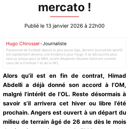
mercato !
Publié le 13 janvier 2026 à 22h00
Hugo Chirossel
-
Journaliste
Passionné de football depuis le plus jeune âge, devenir journaliste sportif
est rapidement devenu une évidence pour Hugo. Il se découvrira plus
tard un amour pour la NBA, avant d’explorer d’autres horizons comme
ceux de la Formule 1 et de la NFL.
Alors qu’il est en fin de contrat, Himad
Abdelli a déjà donné son accord à l’OM,
malgré l’intérêt de l’OL. Reste désormais à
savoir s’il arrivera cet hiver ou libre l’été
prochain. Angers est ouvert à un départ du
milieu de terrain âgé de 26 ans dès le mois