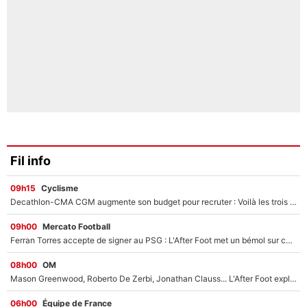
Fil info
09h15
Cyclisme
Decathlon-CMA CGM augmente son budget pour recruter : Voilà les trois premiers coureurs qui font rejoindre Paul Seixas en 2027 !
09h00
Mercato Football
Ferran Torres accepte de signer au PSG : L'After Foot met un bémol sur ce transfert, le champion du monde va couter trop cher ?
08h00
OM
Mason Greenwood, Roberto De Zerbi, Jonathan Clauss... L'After Foot explique pourquoi Medhi Benatia a craqué à l'OM !
06h00
Équipe de France