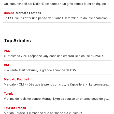
Un joueur snobé par Didier Deschamps a un gros coup à jouer en équipe de France : Zinedine Zidane a trouvé son numéro 9 ?
04h00
Mercato Football
Le PSG veut s'offrir une pépite de 16 ans : Déterminé, le double champion d'Europe en titre est prêt à lâcher 40M€ pour celui que l'on compare déjà à Vinicius Jr !
Top Articles
PSG
«Détester à vie», Stéphane Guy dans une embrouille à cause du PSG !
OM
«La vente était prévue», la grande annonce de l’OM
Mercato Football
Mercato - OM - «Dès que je prends un club, je t’appellerai» : La promesse de Marcelino au moment de claquer la porte
Tennis
Victime de racisme contre Murray, Kyrgios pousse un énorme coup de gueule !
Tour de France
Marion Rousse : Le mariage que personne n'a vu venir !