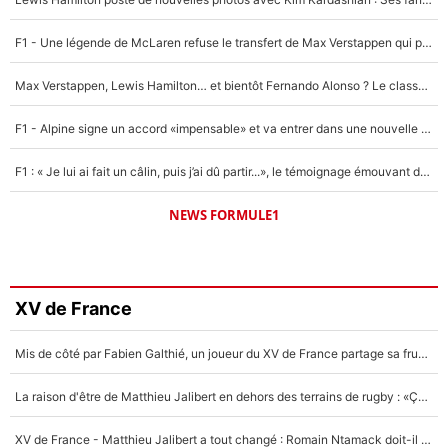
F1 - Une légende de McLaren refuse le transfert de Max Verstappen qui pourrait «faire des vagues» et plomber l'ambiance dans l'équipe
Max Verstappen, Lewis Hamilton… et bientôt Fernando Alonso ? Le classement des pilotes les mieux payés en Formule 1 risque de changer !
F1 - Alpine signe un accord «impensable» et va entrer dans une nouvelle dimension : Grande nouvelle pour Pierre Gasly !
F1 : « Je lui ai fait un câlin, puis j’ai dû partir...», le témoignage émouvant de Max Verstappen sur sa fille
NEWS FORMULE1
XV de France
Mis de côté par Fabien Galthié, un joueur du XV de France partage sa frustration : «ils ne me l’ont pas dit tout de suite»
La raison d'être de Matthieu Jalibert en dehors des terrains de rugby : «Ça m'atteint autant que si tu touches à un membre de ma famille»
XV de France - Matthieu Jalibert a tout changé : Romain Ntamack doit-il s’inquiéter pour sa place à un an de la Coupe du monde ?