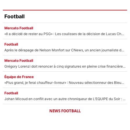
Football
Mercato Football
«Il a décidé de rester au PSG» : Les coulisses de la décision de Lucas Chevalier pour son transfert
Football
Après le dérapage de Nelson Monfort sur CNews, un ancien journaliste de France Télévisions relance la polémique sur les incendies en Gironde
Mercato Football
Grégory Lorenzi doit renoncer à cinq signatures en pleine crise financière : L’IA propose sept noms à l’OM pour un mercato réussi... à seulement 5M€ !
Équipe de France
«Plus grand, je ferai chauffeur-livreur» : Nouveau sélectionneur des Bleus, Zinédine Zidane s’était imaginé un avenir très différent lorsqu'il était enfant
Football
Johan Micoud en conflit avec un autre chroniqueur de L’EQUIPE du Soir : «Pendant un moment, je ne les ai pas remis ensemble dans l'émission»
NEWS FOOTBALL