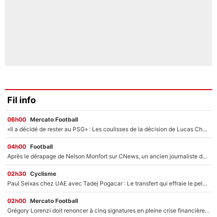
Fil info
06h00
Mercato Football
«Il a décidé de rester au PSG» : Les coulisses de la décision de Lucas Chevalier pour son transfert
04h00
Football
Après le dérapage de Nelson Monfort sur CNews, un ancien journaliste de France Télévisions relance la polémique sur les incendies en Gironde
02h30
Cyclisme
Paul Seixas chez UAE avec Tadej Pogacar : Le transfert qui effraie le peloton, «c’est la pire des choses qui puisse arriver»
02h00
Mercato Football
Grégory Lorenzi doit renoncer à cinq signatures en pleine crise financière : L’IA propose sept noms à l’OM pour un mercato réussi... à seulement 5M€ !