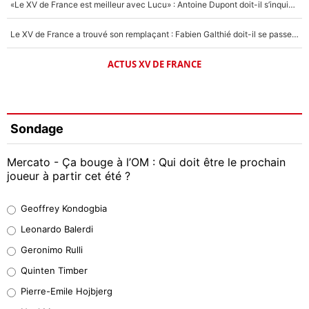
«Le XV de France est meilleur avec Lucu» : Antoine Dupont doit-il s’inquiéter pour sa place ?
Le XV de France a trouvé son remplaçant : Fabien Galthié doit-il se passer d'Antoine Dupont ?
ACTUS XV DE FRANCE
Sondage
Mercato - Ça bouge à l’OM : Qui doit être le prochain
joueur à partir cet été ?
Geoffrey Kondogbia
Geoffrey Kondogbia
38%
Leonardo Balerdi
Leonardo Balerdi
Geronimo Rulli
32%
Quinten Timber
Geronimo Rulli
Pierre-Emile Hojbjerg
4%