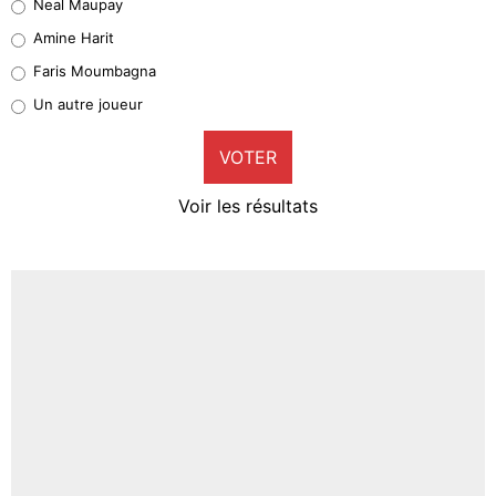
Neal Maupay
Quinten Timber
Amine Harit
1%
Faris Moumbagna
Pierre-Emile Hojbjerg
Un autre joueur
9%
VOTER
Neal Maupay
4%
Voir les résultats
Amine Harit
3%
Faris Moumbagna
4%
Un autre joueur
5%
1462 personnes ont participé aux votes.