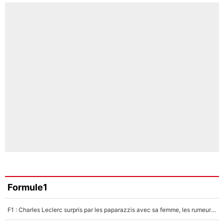
Formule1
F1 : Charles Leclerc surpris par les paparazzis avec sa femme, les rumeurs étaient vraies !