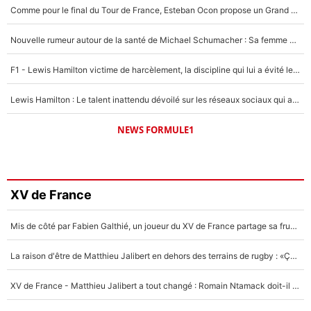
Comme pour le final du Tour de France, Esteban Ocon propose un Grand Prix de Formule 1 à Paris : «Autour de l’Arc de Triomphe, ce serait génial» !
Nouvelle rumeur autour de la santé de Michael Schumacher : Sa femme Corinna sort du silence
F1 - Lewis Hamilton victime de harcèlement, la discipline qui lui a évité le pire : «J'aurais probablement mal tourné»
Lewis Hamilton : Le talent inattendu dévoilé sur les réseaux sociaux qui a impressionné Kim Kardashian pendant leurs vacances en amoureux !
NEWS FORMULE1
XV de France
Mis de côté par Fabien Galthié, un joueur du XV de France partage sa frustration : «ils ne me l’ont pas dit tout de suite»
La raison d'être de Matthieu Jalibert en dehors des terrains de rugby : «Ça m'atteint autant que si tu touches à un membre de ma famille»
XV de France - Matthieu Jalibert a tout changé : Romain Ntamack doit-il s’inquiéter pour sa place à un an de la Coupe du monde ?