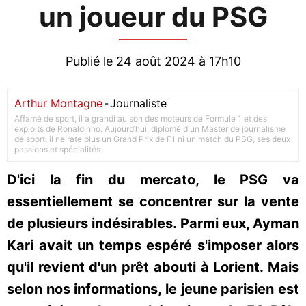
un joueur du PSG
Publié le 24 août 2024 à 17h10
Arthur Montagne
-
Journaliste
Affamé de sport, il a grandi au son des moteurs de Formule 1 et des
exploits de Ronaldinho. Aujourd’hui, diplomé d'un Master de journalisme
de sport, il ne rate plus un Grand Prix de F1 ni un match du PSG, ses deux
passions et spécialités
D'ici la fin du mercato, le PSG va
essentiellement se concentrer sur la vente
de plusieurs indésirables. Parmi eux, Ayman
Kari avait un temps espéré s'imposer alors
qu'il revient d'un prêt abouti à Lorient. Mais
selon nos informations, le jeune parisien est