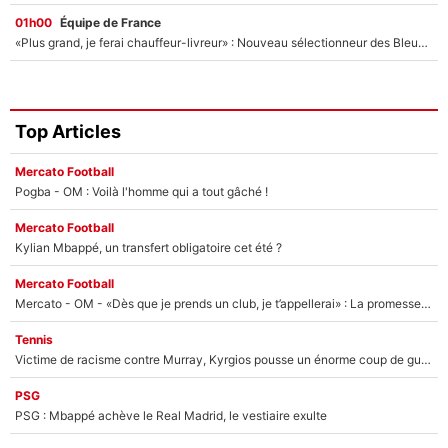
01h00
Équipe de France
«Plus grand, je ferai chauffeur-livreur» : Nouveau sélectionneur des Bleus, Zinédine Zidane s’était imaginé un avenir très différent lorsqu'il était enfant
Top Articles
Mercato Football
Pogba - OM : Voilà l'homme qui a tout gâché !
Mercato Football
Kylian Mbappé, un transfert obligatoire cet été ?
Mercato Football
Mercato - OM - «Dès que je prends un club, je t’appellerai» : La promesse de Marcelino au moment de claquer la porte
Tennis
Victime de racisme contre Murray, Kyrgios pousse un énorme coup de gueule !
PSG
PSG : Mbappé achève le Real Madrid, le vestiaire exulte