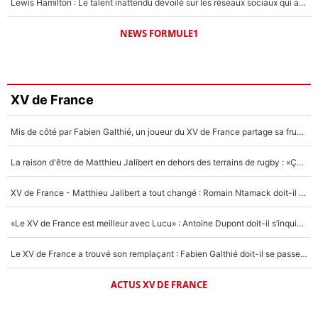
Lewis Hamilton : Le talent inattendu dévoilé sur les réseaux sociaux qui a impressionné Kim Kardashian pendant leurs vacances en amoureux !
NEWS FORMULE1
XV de France
Mis de côté par Fabien Galthié, un joueur du XV de France partage sa frustration : «ils ne me l’ont pas dit tout de suite»
La raison d'être de Matthieu Jalibert en dehors des terrains de rugby : «Ça m'atteint autant que si tu touches à un membre de ma famille»
XV de France - Matthieu Jalibert a tout changé : Romain Ntamack doit-il s’inquiéter pour sa place à un an de la Coupe du monde ?
«Le XV de France est meilleur avec Lucu» : Antoine Dupont doit-il s’inquiéter pour sa place ?
Le XV de France a trouvé son remplaçant : Fabien Galthié doit-il se passer d'Antoine Dupont ?
ACTUS XV DE FRANCE