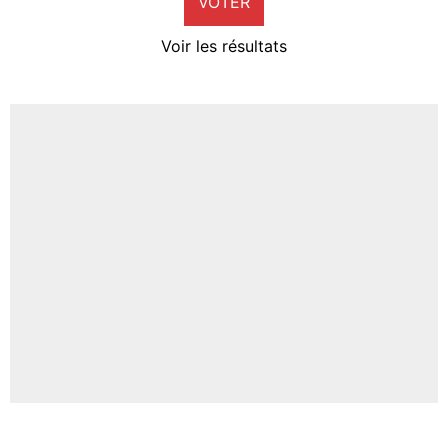
VOTER
Neal Maupay
4%
Voir les résultats
Amine Harit
3%
Faris Moumbagna
4%
Un autre joueur
5%
1462 personnes ont participé aux votes.