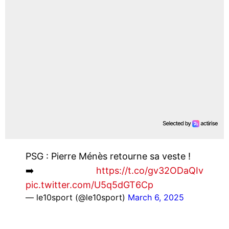
PSG : Pierre Ménès retourne sa veste !
➡️
https://t.co/gv32ODaQIv
pic.twitter.com/U5q5dGT6Cp
— le10sport (@le10sport)
March 6, 2025