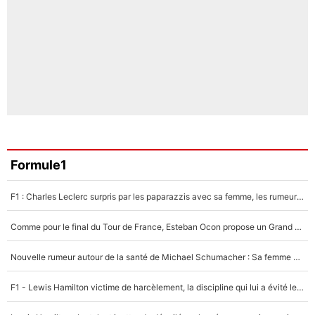
Formule1
F1 : Charles Leclerc surpris par les paparazzis avec sa femme, les rumeurs étaient vraies !
Comme pour le final du Tour de France, Esteban Ocon propose un Grand Prix de Formule 1 à Paris : «Autour de l’Arc de Triomphe, ce serait génial» !
Nouvelle rumeur autour de la santé de Michael Schumacher : Sa femme Corinna sort du silence
F1 - Lewis Hamilton victime de harcèlement, la discipline qui lui a évité le pire : «J'aurais probablement mal tourné»