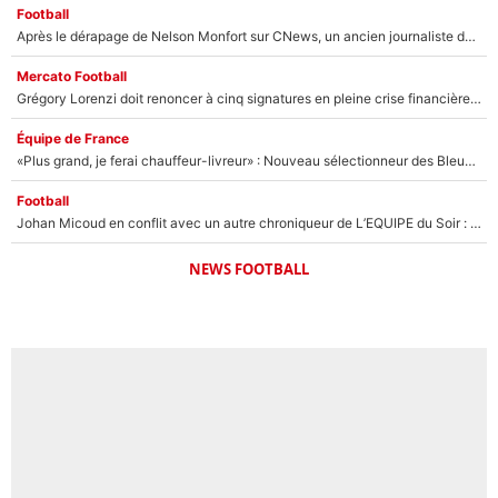
Football
Après le dérapage de Nelson Monfort sur CNews, un ancien journaliste de France Télévisions relance la polémique sur les incendies en Gironde
Mercato Football
Grégory Lorenzi doit renoncer à cinq signatures en pleine crise financière : L’IA propose sept noms à l’OM pour un mercato réussi... à seulement 5M€ !
Équipe de France
«Plus grand, je ferai chauffeur-livreur» : Nouveau sélectionneur des Bleus, Zinédine Zidane s’était imaginé un avenir très différent lorsqu'il était enfant
Football
Johan Micoud en conflit avec un autre chroniqueur de L’EQUIPE du Soir : «Pendant un moment, je ne les ai pas remis ensemble dans l'émission»
NEWS FOOTBALL