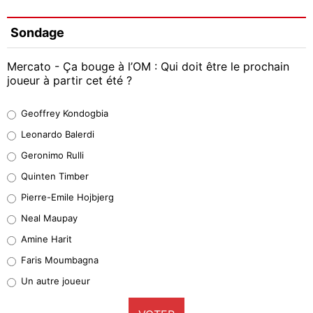
Sondage
Mercato - Ça bouge à l’OM : Qui doit être le prochain
joueur à partir cet été ?
Geoffrey Kondogbia
Geoffrey Kondogbia
38%
Leonardo Balerdi
Leonardo Balerdi
Geronimo Rulli
32%
Quinten Timber
Geronimo Rulli
Pierre-Emile Hojbjerg
4%
Neal Maupay
Quinten Timber
Amine Harit
1%
Faris Moumbagna
Pierre-Emile Hojbjerg
Un autre joueur
9%