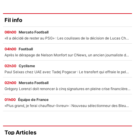
Fil info
06h00
Mercato Football
«Il a décidé de rester au PSG» : Les coulisses de la décision de Lucas Chevalier pour son transfert
04h00
Football
Après le dérapage de Nelson Monfort sur CNews, un ancien journaliste de France Télévisions relance la polémique sur les incendies en Gironde
02h30
Cyclisme
Paul Seixas chez UAE avec Tadej Pogacar : Le transfert qui effraie le peloton, «c’est la pire des choses qui puisse arriver»
02h00
Mercato Football
Grégory Lorenzi doit renoncer à cinq signatures en pleine crise financière : L’IA propose sept noms à l’OM pour un mercato réussi... à seulement 5M€ !
01h00
Équipe de France
«Plus grand, je ferai chauffeur-livreur» : Nouveau sélectionneur des Bleus, Zinédine Zidane s’était imaginé un avenir très différent lorsqu'il était enfant
Top Articles