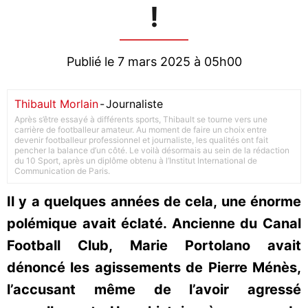
!
Publié le 7 mars 2025 à 05h00
Thibault Morlain
-
Journaliste
Après s’être essayé à différents sports, Thibault se tourne vers une
carrière de footballeur amateur. Au moment de faire un choix entre
devenir footballeur professionnel et journaliste, les qualités ont fait
pencher la balance d’un côté. Le voilà désormais au sein de la rédaction
du 10 Sport, après un diplôme obtenu à l’Institut International de
Communication de Paris.
Il y a quelques années de cela, une énorme
polémique avait éclaté. Ancienne du Canal
Football Club, Marie Portolano avait
dénoncé les agissements de Pierre Ménès,
l’accusant même de l’avoir agressé