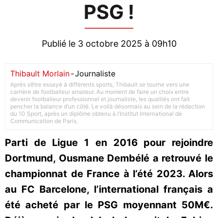
PSG !
Publié le 3 octobre 2025 à 09h10
Thibault Morlain
-
Journaliste
Après s’être essayé à différents sports, Thibault se tourne vers une
carrière de footballeur amateur. Au moment de faire un choix entre
devenir footballeur professionnel et journaliste, les qualités ont fait
pencher la balance d’un côté. Le voilà désormais au sein de la rédaction
du 10 Sport, après un diplôme obtenu à l’Institut International de
Communication de Paris.
Parti de Ligue 1 en 2016 pour rejoindre
Dortmund, Ousmane Dembélé a retrouvé le
championnat de France à l’été 2023. Alors
au FC Barcelone, l’international français a
été acheté par le PSG moyennant 50M€.