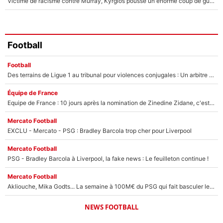
Victime de racisme contre Murray, Kyrgios pousse un énorme coup de gueule !
Football
Football
Des terrains de Ligue 1 au tribunal pour violences conjugales : Un arbitre français encourt une peine de 18 mois de prison !
Équipe de France
Equipe de France : 10 jours après la nomination de Zinedine Zidane, c'est au tour de son fils de prendre un nouveau départ !
Mercato Football
EXCLU - Mercato - PSG : Bradley Barcola trop cher pour Liverpool
Mercato Football
PSG - Bradley Barcola à Liverpool, la fake news : Le feuilleton continue !
Mercato Football
Akliouche, Mika Godts... La semaine à 100M€ du PSG qui fait basculer le mercato du PSG !
NEWS FOOTBALL