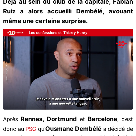
Déjà au sein du club de la capitale, Fabian
Ruiz a alors accueilli Dembélé, avouant
même une certaine surprise.
Rennes, Dortmund
Barcelone
Après
et
, c’est
Ousmane Dembélé
donc au
PSG
qu’
a décidé de