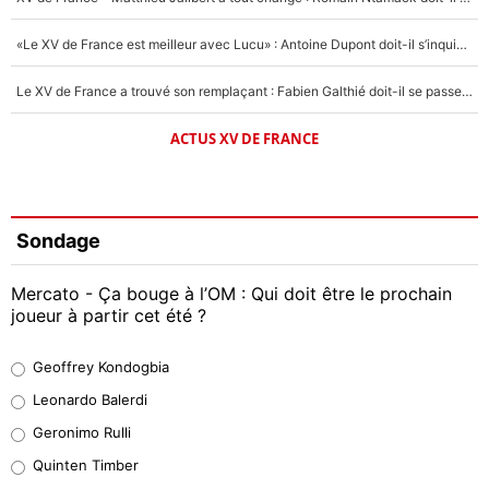
«Le XV de France est meilleur avec Lucu» : Antoine Dupont doit-il s’inquiéter pour sa place ?
Le XV de France a trouvé son remplaçant : Fabien Galthié doit-il se passer d'Antoine Dupont ?
ACTUS XV DE FRANCE
Sondage
Mercato - Ça bouge à l’OM : Qui doit être le prochain
joueur à partir cet été ?
Geoffrey Kondogbia
Geoffrey Kondogbia
38%
Leonardo Balerdi
Leonardo Balerdi
Geronimo Rulli
32%
Quinten Timber
Geronimo Rulli