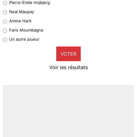
Pierre-Emile Hojbjerg
5%
Neal Maupay
Quinten Timber
Amine Harit
1%
Faris Moumbagna
Pierre-Emile Hojbjerg
Un autre joueur
9%
VOTER
Neal Maupay
4%
Voir les résultats
Amine Harit
3%
Faris Moumbagna
4%
Un autre joueur
5%
1614 personnes ont participé aux votes.