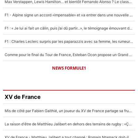
Max Verstappen, Lewis Hamilton… et bientôt Fernando Alonso ? Le classement des pilotes les mieux payés en Formule 1 risque de changer !
F1 - Alpine signe un accord «impensable» et va entrer dans une nouvelle dimension : Grande nouvelle pour Pierre Gasly !
F1 : « Je lui ai fait un câlin, puis j’ai dû partir...», le témoignage émouvant de Max Verstappen sur sa fille
F1 : Charles Leclerc surpris par les paparazzis avec sa femme, les rumeurs étaient vraies !
Comme pour le final du Tour de France, Esteban Ocon propose un Grand Prix de Formule 1 à Paris : «Autour de l’Arc de Triomphe, ce serait génial» !
NEWS FORMULE1
XV de France
Mis de côté par Fabien Galthié, un joueur du XV de France partage sa frustration : «ils ne me l’ont pas dit tout de suite»
La raison d'être de Matthieu Jalibert en dehors des terrains de rugby : «Ça m'atteint autant que si tu touches à un membre de ma famille»
XV de France - Matthieu Jalibert a tout changé : Romain Ntamack doit-il s’inquiéter pour sa place à un an de la Coupe du monde ?