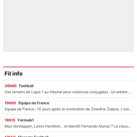
Fil info
20h00
Football
Des terrains de Ligue 1 au tribunal pour violences conjugales : Un arbitre français encourt une peine de 18 mois de prison !
19h00
Équipe de France
Equipe de France : 10 jours après la nomination de Zinedine Zidane, c'est au tour de son fils de prendre un nouveau départ !
18h15
Formule1
Max Verstappen, Lewis Hamilton… et bientôt Fernando Alonso ? Le classement des pilotes les mieux payés en Formule 1 risque de changer !