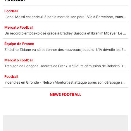
Football
Lionel Messi est endeuillé par la mort de son père : Vie à Barcelone, transfert au PSG... voilà comment Jorge Messi a joué un rôle essentiel dans sa carrière !
Mercato Football
Un record bientôt explosé grâce à Bradley Barcola et Ibrahim Mbaye : Le PSG sur le point de réaliser un mercato historique ?
Équipe de France
Zinédine Zidane va sélectionner des nouveaux joueurs : L’IA dévoile les 5 cracks qui pourraient rapidement le rejoindre en équipe de France !
Mercato Football
Trahison de Longoria, secrets de Frank McCourt, démission de Roberto De Zerbi : Medhi Benatia se lâche sur son départ de l'OM et fait d'importantes révélations
Football
Incendies en Gironde - Nelson Monfort est attaqué après son dérapage sur CNews : «Et lui, il prend combien pour parler dans un studio climatisé?»
NEWS FOOTBALL