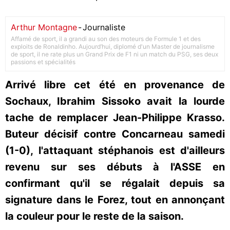
Arthur Montagne
-
Journaliste
Affamé de sport, il a grandi au son des moteurs de Formule 1 et des
exploits de Ronaldinho. Aujourd’hui, diplomé d'un Master de journalisme
de sport, il ne rate plus un Grand Prix de F1 ni un match du PSG, ses deux
passions et spécialités
Arrivé libre cet été en provenance de
Sochaux, Ibrahim Sissoko avait la lourde
tache de remplacer Jean-Philippe Krasso.
Buteur décisif contre Concarneau samedi
(1-0), l'attaquant stéphanois est d'ailleurs
revenu sur ses débuts à l'ASSE en
confirmant qu'il se régalait depuis sa
signature dans le Forez, tout en annonçant
la couleur pour le reste de la saison.