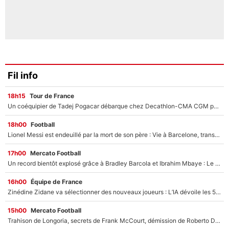
Fil info
18h15
Tour de France
Un coéquipier de Tadej Pogacar débarque chez Decathlon-CMA CGM pour épauler Paul Seixas : «Mes meilleures années sont à venir»
18h00
Football
Lionel Messi est endeuillé par la mort de son père : Vie à Barcelone, transfert au PSG... voilà comment Jorge Messi a joué un rôle essentiel dans sa carrière !
17h00
Mercato Football
Un record bientôt explosé grâce à Bradley Barcola et Ibrahim Mbaye : Le PSG sur le point de réaliser un mercato historique ?
16h00
Équipe de France
Zinédine Zidane va sélectionner des nouveaux joueurs : L’IA dévoile les 5 cracks qui pourraient rapidement le rejoindre en équipe de France !
15h00
Mercato Football
Trahison de Longoria, secrets de Frank McCourt, démission de Roberto De Zerbi : Medhi Benatia se lâche sur son départ de l'OM et fait d'importantes révélations