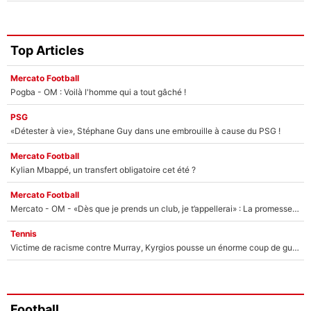
Top Articles
Mercato Football
Pogba - OM : Voilà l'homme qui a tout gâché !
PSG
«Détester à vie», Stéphane Guy dans une embrouille à cause du PSG !
Mercato Football
Kylian Mbappé, un transfert obligatoire cet été ?
Mercato Football
Mercato - OM - «Dès que je prends un club, je t’appellerai» : La promesse de Marcelino au moment de claquer la porte
Tennis
Victime de racisme contre Murray, Kyrgios pousse un énorme coup de gueule !
Football