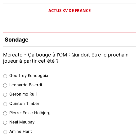
ACTUS XV DE FRANCE
Sondage
Mercato - Ça bouge à l’OM : Qui doit être le prochain
joueur à partir cet été ?
Geoffrey Kondogbia
Geoffrey Kondogbia
38%
Leonardo Balerdi
Leonardo Balerdi
Geronimo Rulli
32%
Quinten Timber
Geronimo Rulli
Pierre-Emile Hojbjerg
5%
Neal Maupay
Quinten Timber
Amine Harit
1%