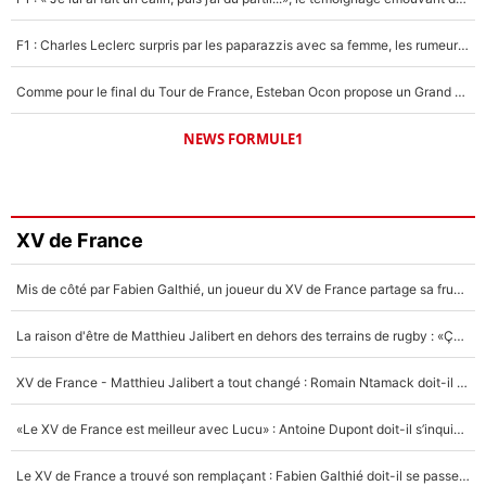
F1 : Charles Leclerc surpris par les paparazzis avec sa femme, les rumeurs étaient vraies !
Comme pour le final du Tour de France, Esteban Ocon propose un Grand Prix de Formule 1 à Paris : «Autour de l’Arc de Triomphe, ce serait génial» !
NEWS FORMULE1
XV de France
Mis de côté par Fabien Galthié, un joueur du XV de France partage sa frustration : «ils ne me l’ont pas dit tout de suite»
La raison d'être de Matthieu Jalibert en dehors des terrains de rugby : «Ça m'atteint autant que si tu touches à un membre de ma famille»
XV de France - Matthieu Jalibert a tout changé : Romain Ntamack doit-il s’inquiéter pour sa place à un an de la Coupe du monde ?
«Le XV de France est meilleur avec Lucu» : Antoine Dupont doit-il s’inquiéter pour sa place ?
Le XV de France a trouvé son remplaçant : Fabien Galthié doit-il se passer d'Antoine Dupont ?