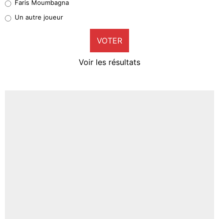
Faris Moumbagna
Pierre-Emile Hojbjerg
Un autre joueur
9%
VOTER
Neal Maupay
4%
Voir les résultats
Amine Harit
3%
Faris Moumbagna
4%
Un autre joueur
5%
1650 personnes ont participé aux votes.