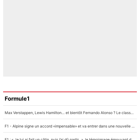
Formule1
Max Verstappen, Lewis Hamilton… et bientôt Fernando Alonso ? Le classement des pilotes les mieux payés en Formule 1 risque de changer !
F1 - Alpine signe un accord «impensable» et va entrer dans une nouvelle dimension : Grande nouvelle pour Pierre Gasly !
F1 : « Je lui ai fait un câlin, puis j’ai dû partir...», le témoignage émouvant de Max Verstappen sur sa fille