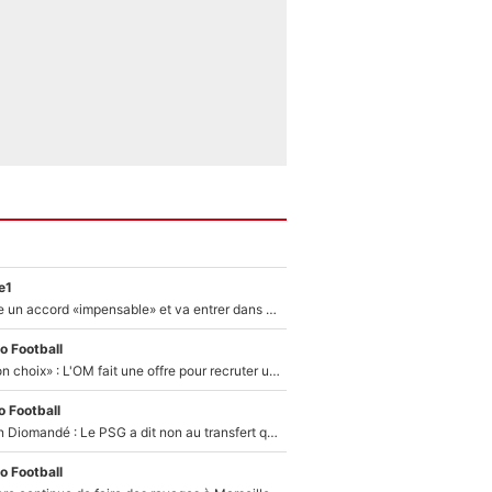
e1
F1 - Alpine signe un accord «impensable» et va entrer dans une nouvelle dimension : Grande nouvelle pour Pierre Gasly !
o Football
«C’est un très bon choix» : L'OM fait une offre pour recruter un ancien joueur du PSG... et c'est validé dans l'After Foot !
 Football
140M€ pour Yan Diomandé : Le PSG a dit non au transfert qui bat tous les records sur le mercato
o Football