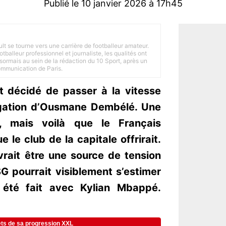
Publié le 10 janvier 2026 à 17h45
ult se tourne vers une carrière de footballeur amateur.
balleur professionnel et journaliste, les qualités ont
ésormais au sein de la rédaction du 10 Sport, après un
Communication de Paris.
t décidé de passer à la vitesse
ngation d’Ousmane Dembélé. Une
ie, mais voilà que le Français
 le club de la capitale offrirait.
rait être une source de tension
G pourrait visiblement s’estimer
 été fait avec Kylian Mbappé.