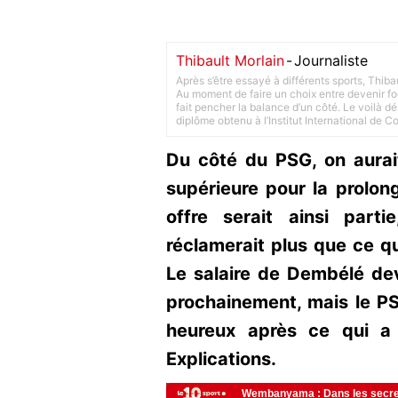
Thibault Morlain
-
Journaliste
Après s’être essayé à différents sports, Thiba
Au moment de faire un choix entre devenir foot
fait pencher la balance d’un côté. Le voilà d
diplôme obtenu à l’Institut International de 
Du côté du PSG, on aurai
supérieure pour la prolo
offre serait ainsi part
réclamerait plus que ce que
Le salaire de Dembélé dev
prochainement, mais le PS
heureux après ce qui a
Explications.