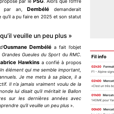
PSG
e proposé par le
. Alors que l’offre
Dembélé
M€ par an,
demanderait
e qu’il a pu faire en 2025 et son statut
’il veuille un peu plus »
Ousmane Dembélé
d’
a fait l’objet
s
Grandes Gueules du Sport
du
RMC
.
Fil info
Fabrice Hawkins
a confié à propos
02h30
Formul
Un élément qui me semble important,
nuels. Je me mets à sa place, il a
02h00
Mercat
tif. Il n’a jamais vraiment voulu de la
de lui disait qu’il méritait le Ballon
01h00
Mercato
aires sur les dernières années avec
endre qu’il veuille un peu plus
».
00h00
Mercat