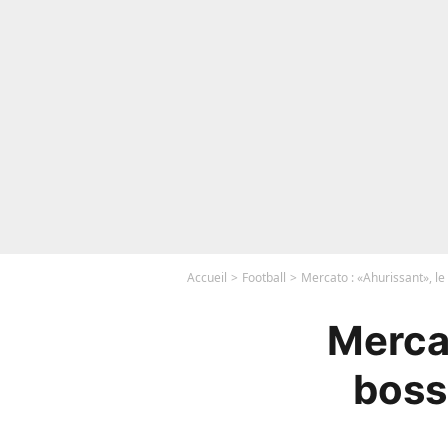
Accueil
Football
Mercato : «Ahurissant», le
Merca
boss 