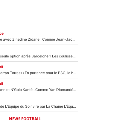
ce
Un documentaire avec Zinedine Zidane : Comme Jean-Jacques Goldman et Mylène Farmer, le nouveau sélectionneur de l'équipe de France a recalé une journaliste très connue
Le PSG comme seule option après Barcelone ? Les coulisses de la signature historique de Lionel Messi sont révélées au grand jour !
ll
«Le suicide de Ferran Torres» : En partance pour le PSG, le héros de la finale de la Coupe du monde s'attire les foudres de la presse espagnole !
ll
Antoine Griezmann et N'Golo Kanté : Comme Yan Diomandé, les deux champions du monde ont refusé de signer au PSG !
Un chroniqueur de L’Équipe du Soir viré par La Chaîne L’Équipe : Même Olivier Ménard n’avait pas pu empêcher son départ, «je l’ai appris sur Twitter, je l’ai vécu assez mal»
NEWS FOOTBALL