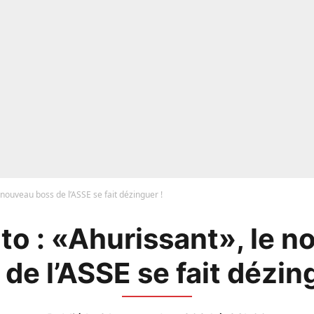
 nouveau boss de l’ASSE se fait dézinguer !
to : «Ahurissant», le n
de l’ASSE se fait dézin