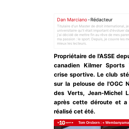
Dan Marciano
-
Rédacteur
Titulaire d'un Master de droit international,
universitaire qu'il était important d'évoluer
j'ai décidé de mettre fin au rêve de mes pare
ma passion : le sport. Depuis, je couvre les m
mieux les lecteurs.
Propriétaire de l'ASSE dep
canadien Kilmer Sports 
crise sportive. Le club st
sur la pelouse de l'OGC 
des Verts, Jean-Michel 
après cette déroute et a
réalisé cet été.