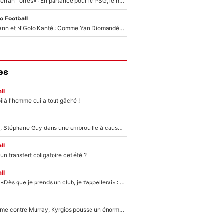
«Le suicide de Ferran Torres» : En partance pour le PSG, le héros de la finale de la Coupe du monde s'attire les foudres de la presse espagnole !
o Football
Antoine Griezmann et N'Golo Kanté : Comme Yan Diomandé, les deux champions du monde ont refusé de signer au PSG !
es
ll
ilà l'homme qui a tout gâché !
«Détester à vie», Stéphane Guy dans une embrouille à cause du PSG !
ll
n transfert obligatoire cet été ?
ll
Mercato - OM - «Dès que je prends un club, je t’appellerai» : La promesse de Marcelino au moment de claquer la porte
Victime de racisme contre Murray, Kyrgios pousse un énorme coup de gueule !