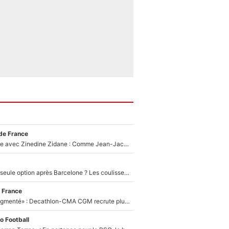
de France
Un documentaire avec Zinedine Zidane : Comme Jean-Jacques Goldman et Mylène Farmer, le nouveau sélectionneur de l'équipe de France a recalé une journaliste très connue
Le PSG comme seule option après Barcelone ? Les coulisses de la signature historique de Lionel Messi sont révélées au grand jour !
 France
«Le budget a augmenté» : Decathlon-CMA CGM recrute plusieurs coureurs pour offrir à Paul Seixas une équipe pour gagner le Tour de France 2027
o Football