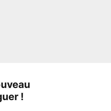
ouveau
guer !