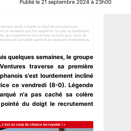
Publié le 21 septembre 2024 à 23h00
 je me suis rendu compte au bout de mon parcours
 dans un domaine que l'on apprécie. Du jour au lendemain,
nts, qui voyaient en moi un futur avocat, pour vivre de
ercatos et l'actualité sportive en essayant d'informer au
uis quelques semaines, le groupe
Ventures traverse sa première
éphanois s'est lourdement incliné
Nice ce vendredi (8-0). Légende
Larqué n'a pas caché sa colère
 pointé du doigt le recrutement