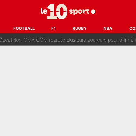
 Comme Jean-Jacques Goldman et Mylène Farmer, le nouveau sélectionneur de l'équipe 
ès Barcelone ? Les coulisses de la signature historique de Lionel 
FOOTBALL
F1
RUGBY
NBA
CO
on-CMA CGM recrute plusieurs coureurs pour offrir à Paul Seixas une équ
n partance pour le PSG, le héros de la finale de la Coupe du monde s'atti
lo Kanté : Comme Yan Diomandé, les deux champions du mon