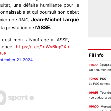
ultat, une défaite humiliante pour le
onnaissable et qui poursuit son début
Jean-Michel Larqué
 micro de
RMC,
ASSE.
a prestation de l’
 c’est moi» : Naufrage à l’ASSE,
annonce
https://t.co/1dWv6kgGXp
3v6
Fil info
ptember 21, 2024
11h00
Équipe 
10h00
PSG
09h15
Tour de
09h00
Mercat