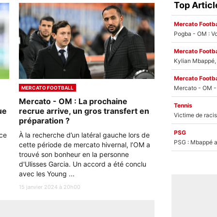
Top Articl
Mercato Footba
Pogba - OM : Vo
Mercato Footba
Kylian Mbappé, u
Mercato Footba
MERCATO FOOTBALL
Mercato - OM : La prochaine
Tennis
ue
recrue arrive, un gros transfert en
préparation ?
PSG
nce
À la recherche d’un latéral gauche lors de
PSG : Mbappé ac
cette période de mercato hivernal, l’OM a
trouvé son bonheur en la personne
d'Ulisses Garcia. Un accord a été conclu
avec les Young ...
15 janvier 2024 à 20h00