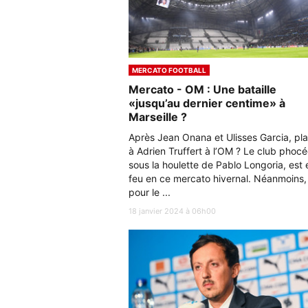
MERCATO FOOTBALL
Mercato - OM : Une bataille
«jusqu’au dernier centime» à
Marseille ?
Après Jean Onana et Ulisses Garcia, pl
à Adrien Truffert à l’OM ? Le club phocé
sous la houlette de Pablo Longoria, est 
feu en ce mercato hivernal. Néanmoins,
pour le ...
18 janvier 2024 à 06h00