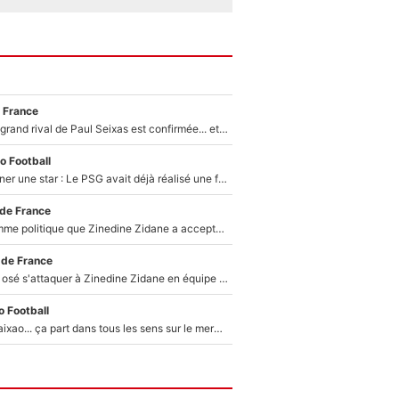
 France
La signature du grand rival de Paul Seixas est confirmée... et c'est une excellente nouvelle pour l'équipe Decathlon-CMA CGM !
o Football
250M€ pour signer une star : Le PSG avait déjà réalisé une folie sur le mercato bien avant Neymar !
 de France
Voilà le seul homme politique que Zinedine Zidane a accepté dans son entourage : «Je garde un très bon souvenir de lui»
 de France
Franck Ribéry a osé s'attaquer à Zinedine Zidane en équipe de France : «Je n'aurais jamais fait ça»
 Football
Medina, Rulli, Paixao... ça part dans tous les sens sur le mercato de l'OM : Frank McCourt va enfin récupérer l'argent qu'il attend ?