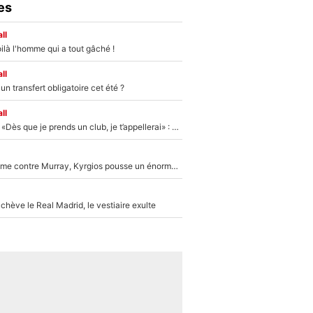
es
ll
ilà l'homme qui a tout gâché !
ll
n transfert obligatoire cet été ?
ll
Mercato - OM - «Dès que je prends un club, je t’appellerai» : La promesse de Marcelino au moment de claquer la porte
Victime de racisme contre Murray, Kyrgios pousse un énorme coup de gueule !
hève le Real Madrid, le vestiaire exulte