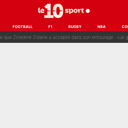
e Paul Seixas est confirmée... et c'est une excellente nouvelle 
: Le PSG avait déjà réalisé une folie sur le mercato bien av
FOOTBALL
F1
RUGBY
NBA
CO
ue que Zinedine Zidane a accepté dans son entourage : «Je g
uer à Zinedine Zidane en équipe de France : «Je n'aurais jam
rt dans tous les sens sur le mercato de l'OM : Frank McCourt va enf