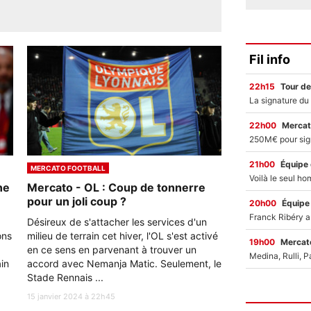
Fil info
22h15
Tour de
22h00
Mercat
21h00
Équipe
MERCATO FOOTBALL
ne
Mercato - OL : Coup de tonnerre
pour un joli coup ?
20h00
Équipe
Désireux de s'attacher les services d'un
ons
milieu de terrain cet hiver, l'OL s'est activé
19h00
Mercato
en ce sens en parvenant à trouver un
ain
accord avec Nemanja Matic. Seulement, le
Stade Rennais ...
15 janvier 2024 à 22h45