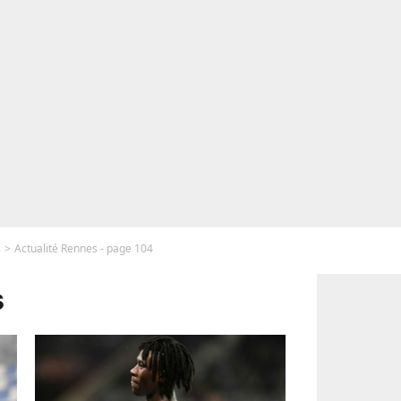
s
Actualité Rennes - page 104
s