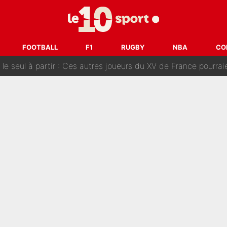
tient» : Les révélations de la famille Zidane sur sa prise de p
oici les recrues espérées par Bruno Genesio et Grégory Loren
FOOTBALL
F1
RUGBY
NBA
CO
tir : Ces autres joueurs du XV de France pourraient aussi quitter le Stade Toulous
changent de chaîne : beIN SPORTS ne digère pas cette décision histor
é en pleine Coupe du monde : «La FFF était déjà passée à