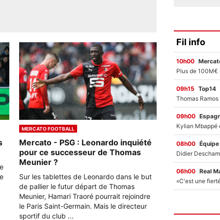
Fil info
10h00
Mercato
09h15
Top14
09h00
Espag
MERCATO FOOTBALL
s
Mercato - PSG : Leonardo inquiété
08h00
Équipe
pour ce successeur de Thomas
Meunier ?
de
06h00
Real M
e
Sur les tablettes de Leonardo dans le but
de pallier le futur départ de Thomas
Meunier, Hamari Traoré pourrait rejoindre
le Paris Saint-Germain. Mais le directeur
sportif du club ...