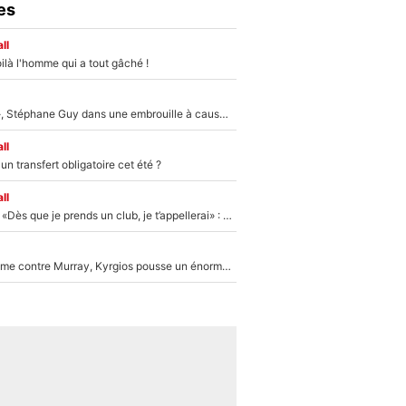
es
ll
ilà l'homme qui a tout gâché !
«Détester à vie», Stéphane Guy dans une embrouille à cause du PSG !
ll
n transfert obligatoire cet été ?
ll
Mercato - OM - «Dès que je prends un club, je t’appellerai» : La promesse de Marcelino au moment de claquer la porte
Victime de racisme contre Murray, Kyrgios pousse un énorme coup de gueule !