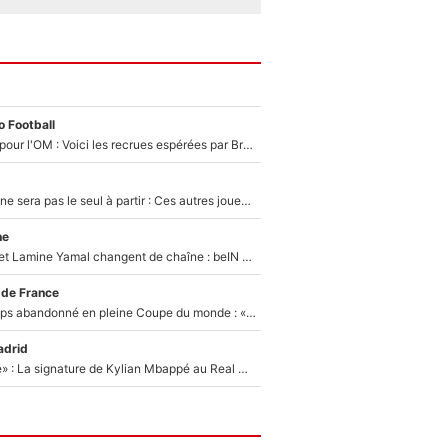
 Football
Plus de 100M€ pour l'OM : Voici les recrues espérées par Bruno Genesio et Grégory Lorenzi après l’opération dégraissage
Thomas Ramos ne sera pas le seul à partir : Ces autres joueurs du XV de France pourraient aussi quitter le Stade Toulousain, un club de Top 14 est déjà sur les rangs
ne
Kylian Mbappé et Lamine Yamal changent de chaîne : beIN SPORTS ne digère pas cette décision historique et prédit un fiasco pour la Liga
 de France
Didier Deschamps abandonné en pleine Coupe du monde : «La FFF était déjà passée à Zinedine Zidane»
adrid
«C'est une fierté» : La signature de Kylian Mbappé au Real Madrid continue de régaler l'Espagne