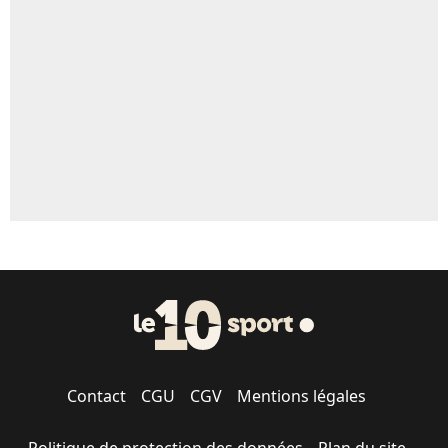
Un autre joueur
5%
1631 personnes ont participé aux votes.
Contact
CGU
CGV
Mentions légales
Politique de protection des données
Plan du site