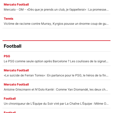
Mercato Football
Mercato - OM - «Dès que je prends un club, je t’appellerai» : La promesse de Marcelino au moment de claquer la porte
Tennis
Victime de racisme contre Murray, Kyrgios pousse un énorme coup de gueule !
Football
PSG
Le PSG comme seule option après Barcelone ? Les coulisses de la signature historique de Lionel Messi sont révélées au grand jour !
Mercato Football
«Le suicide de Ferran Torres» : En partance pour le PSG, le héros de la finale de la Coupe du monde s'attire les foudres de la presse espagnole !
Mercato Football
Antoine Griezmann et N'Golo Kanté : Comme Yan Diomandé, les deux champions du monde ont refusé de signer au PSG !
Football
Un chroniqueur de L’Équipe du Soir viré par La Chaîne L’Équipe : Même Olivier Ménard n’avait pas pu empêcher son départ, «je l’ai appris sur Twitter, je l’ai vécu assez mal»
Football