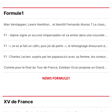
Formule1
Max Verstappen, Lewis Hamilton… et bientôt Fernando Alonso ? Le classement des pilotes les mieux payés en Formule 1 risque de changer !
F1 - Alpine signe un accord «impensable» et va entrer dans une nouvelle dimension : Grande nouvelle pour Pierre Gasly !
F1 : « Je lui ai fait un câlin, puis j’ai dû partir...», le témoignage émouvant de Max Verstappen sur sa fille
F1 : Charles Leclerc surpris par les paparazzis avec sa femme, les rumeurs étaient vraies !
Comme pour le final du Tour de France, Esteban Ocon propose un Grand Prix de Formule 1 à Paris : «Autour de l’Arc de Triomphe, ce serait génial» !
NEWS FORMULE1
XV de France