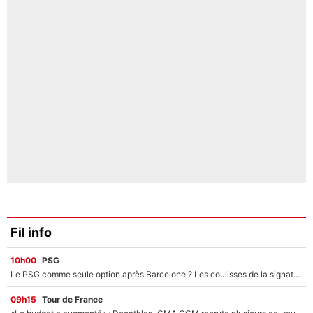
Fil info
10h00
PSG
Le PSG comme seule option après Barcelone ? Les coulisses de la signature historique de Lionel Messi sont révélées au grand jour !
09h15
Tour de France