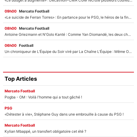
«Le budget a augmenté» : Decathlon-CMA CGM recrute plusieurs coureurs pour offrir à Paul Seixas une équipe pour gagner le Tour de France 2027
09h00
Mercato Football
«Le suicide de Ferran Torres» : En partance pour le PSG, le héros de la finale de la Coupe du monde s'attire les foudres de la presse espagnole !
08h00
Mercato Football
Antoine Griezmann et N'Golo Kanté : Comme Yan Diomandé, les deux champions du monde ont refusé de signer au PSG !
06h00
Football
Un chroniqueur de L’Équipe du Soir viré par La Chaîne L’Équipe : Même Olivier Ménard n’avait pas pu empêcher son départ, «je l’ai appris sur Twitter, je l’ai vécu assez mal»
Top Articles
Mercato Football
Pogba - OM : Voilà l'homme qui a tout gâché !
PSG
«Détester à vie», Stéphane Guy dans une embrouille à cause du PSG !
Mercato Football
Kylian Mbappé, un transfert obligatoire cet été ?