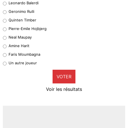
Leonardo Balerdi
Leonardo Balerdi
Geronimo Rulli
32%
Quinten Timber
Geronimo Rulli
Pierre-Emile Hojbjerg
5%
Neal Maupay
Quinten Timber
Amine Harit
1%
Faris Moumbagna
Pierre-Emile Hojbjerg
Un autre joueur
9%
VOTER
Neal Maupay
4%
Voir les résultats
Amine Harit
3%
Faris Moumbagna
4%