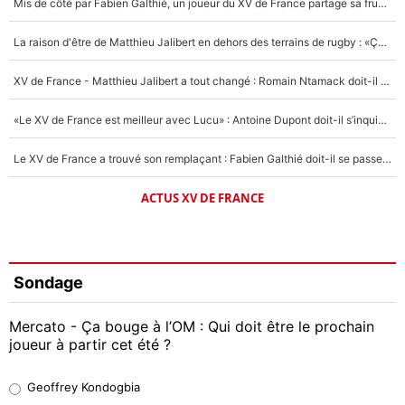
Mis de côté par Fabien Galthié, un joueur du XV de France partage sa frustration : «ils ne me l’ont pas dit tout de suite»
La raison d'être de Matthieu Jalibert en dehors des terrains de rugby : «Ça m'atteint autant que si tu touches à un membre de ma famille»
XV de France - Matthieu Jalibert a tout changé : Romain Ntamack doit-il s’inquiéter pour sa place à un an de la Coupe du monde ?
«Le XV de France est meilleur avec Lucu» : Antoine Dupont doit-il s’inquiéter pour sa place ?
Le XV de France a trouvé son remplaçant : Fabien Galthié doit-il se passer d'Antoine Dupont ?
ACTUS XV DE FRANCE
Sondage
Mercato - Ça bouge à l’OM : Qui doit être le prochain
joueur à partir cet été ?
Geoffrey Kondogbia
Geoffrey Kondogbia
38%