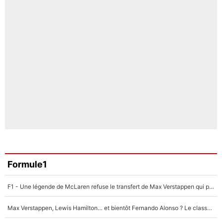
Formule1
F1 - Une légende de McLaren refuse le transfert de Max Verstappen qui pourrait «faire des vagues» et plomber l'ambiance dans l'équipe
Max Verstappen, Lewis Hamilton… et bientôt Fernando Alonso ? Le classement des pilotes les mieux payés en Formule 1 risque de changer !