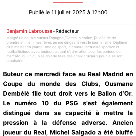
Publié le 11 juillet 2025 à 12h00
Benjamin Labrousse
-
Rédacteur
Malgré un double cursus Espagnol/Communication, j’ai décidé de
prendre en main mes rêves en me dirigeant vers le journalisme. Diplômé
d’un master en journalisme de sport, je couvre l’actualité sportive et
footballistique avec toujours autant d’admiration pour les période de
mercato, où un club se doit de faire des choix cruciaux pour la saison
prochaine.
Buteur ce mercredi face au Real Madrid en
Coupe du monde des Clubs, Ousmane
Dembélé file tout droit vers le Ballon d’Or.
Le numéro 10 du PSG s’est également
distingué dans sa capacité à mettre la
pression à la défense adverse. Ancien
joueur du Real, Michel Salgado a été bluffé