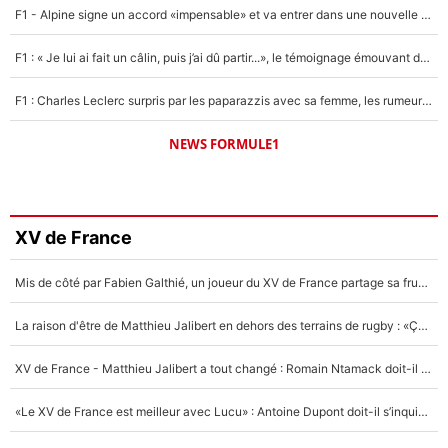
F1 - Alpine signe un accord «impensable» et va entrer dans une nouvelle dimension : Grande nouvelle pour Pierre Gasly !
F1 : « Je lui ai fait un câlin, puis j’ai dû partir...», le témoignage émouvant de Max Verstappen sur sa fille
F1 : Charles Leclerc surpris par les paparazzis avec sa femme, les rumeurs étaient vraies !
NEWS FORMULE1
XV de France
Mis de côté par Fabien Galthié, un joueur du XV de France partage sa frustration : «ils ne me l’ont pas dit tout de suite»
La raison d'être de Matthieu Jalibert en dehors des terrains de rugby : «Ça m'atteint autant que si tu touches à un membre de ma famille»
XV de France - Matthieu Jalibert a tout changé : Romain Ntamack doit-il s’inquiéter pour sa place à un an de la Coupe du monde ?
«Le XV de France est meilleur avec Lucu» : Antoine Dupont doit-il s’inquiéter pour sa place ?