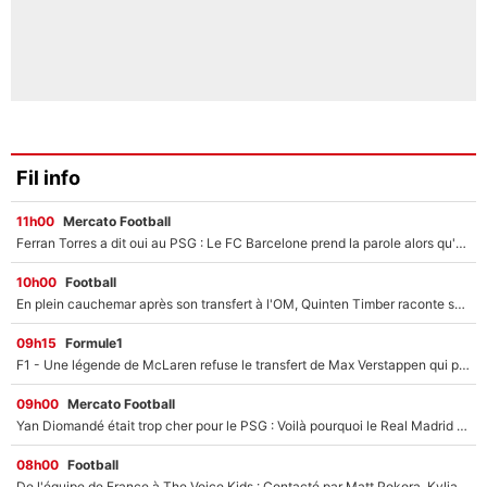
Fil info
11h00
Mercato Football
Ferran Torres a dit oui au PSG : Le FC Barcelone prend la parole alors qu'un transfert de l'attaquant espagnol prend forme
10h00
Football
En plein cauchemar après son transfert à l'OM, Quinten Timber raconte ses doutes après sa signature à Marseille
09h15
Formule1
F1 - Une légende de McLaren refuse le transfert de Max Verstappen qui pourrait «faire des vagues» et plomber l'ambiance dans l'équipe
09h00
Mercato Football
Yan Diomandé était trop cher pour le PSG : Voilà pourquoi le Real Madrid a accepté de payer la somme record de 140M€ pour boucler son transfert !
08h00
Football
De l'équipe de France à The Voice Kids : Contacté par Matt Pokora, Kylian Mbappé a accepté de jouer un rôle inédit sur TF1 !