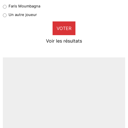
1%
Faris Moumbagna
Pierre-Emile Hojbjerg
Un autre joueur
9%
VOTER
Neal Maupay
4%
Voir les résultats
Amine Harit
3%
Faris Moumbagna
4%
Un autre joueur
5%
1673 personnes ont participé aux votes.