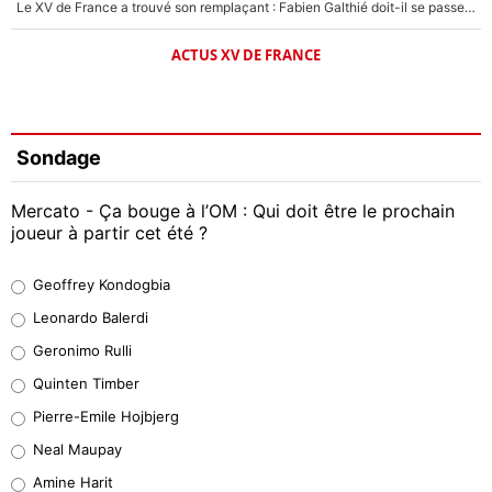
Le XV de France a trouvé son remplaçant : Fabien Galthié doit-il se passer d'Antoine Dupont ?
ACTUS XV DE FRANCE
Sondage
Mercato - Ça bouge à l’OM : Qui doit être le prochain
joueur à partir cet été ?
Geoffrey Kondogbia
Geoffrey Kondogbia
38%
Leonardo Balerdi
Leonardo Balerdi
Geronimo Rulli
32%
Quinten Timber
Geronimo Rulli
Pierre-Emile Hojbjerg
5%
Neal Maupay
Quinten Timber
Amine Harit