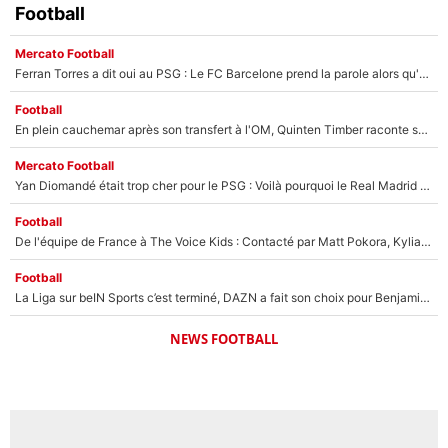
Football
Mercato Football
Ferran Torres a dit oui au PSG : Le FC Barcelone prend la parole alors qu'un transfert de l'attaquant espagnol prend forme
Football
En plein cauchemar après son transfert à l'OM, Quinten Timber raconte ses doutes après sa signature à Marseille
Mercato Football
Yan Diomandé était trop cher pour le PSG : Voilà pourquoi le Real Madrid a accepté de payer la somme record de 140M€ pour boucler son transfert !
Football
De l'équipe de France à The Voice Kids : Contacté par Matt Pokora, Kylian Mbappé a accepté de jouer un rôle inédit sur TF1 !
Football
La Liga sur beIN Sports c’est terminé, DAZN a fait son choix pour Benjamin Da Silva et Omar Da Fonseca !
NEWS FOOTBALL