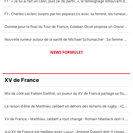
F1 : « Je lui ai fait un câlin, puis j’ai dû partir...», le témoignage émouvant de Max Verstappen sur sa fille
F1 : Charles Leclerc surpris par les paparazzis avec sa femme, les rumeurs étaient vraies !
Comme pour le final du Tour de France, Esteban Ocon propose un Grand Prix de Formule 1 à Paris : «Autour de l’Arc de Triomphe, ce serait génial» !
Nouvelle rumeur autour de la santé de Michael Schumacher : Sa femme Corinna sort du silence
NEWS FORMULE1
XV de France
Mis de côté par Fabien Galthié, un joueur du XV de France partage sa frustration : «ils ne me l’ont pas dit tout de suite»
La raison d'être de Matthieu Jalibert en dehors des terrains de rugby : «Ça m'atteint autant que si tu touches à un membre de ma famille»
XV de France - Matthieu Jalibert a tout changé : Romain Ntamack doit-il s’inquiéter pour sa place à un an de la Coupe du monde ?
«Le XV de France est meilleur avec Lucu» : Antoine Dupont doit-il s’inquiéter pour sa place ?