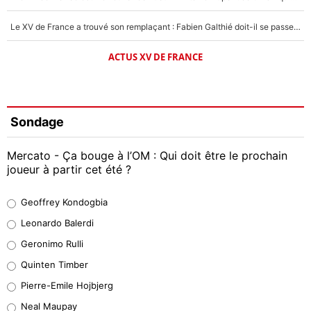
Le XV de France a trouvé son remplaçant : Fabien Galthié doit-il se passer d'Antoine Dupont ?
ACTUS XV DE FRANCE
Sondage
Mercato - Ça bouge à l’OM : Qui doit être le prochain
joueur à partir cet été ?
Geoffrey Kondogbia
Geoffrey Kondogbia
38%
Leonardo Balerdi
Leonardo Balerdi
Geronimo Rulli
32%
Quinten Timber
Geronimo Rulli
Pierre-Emile Hojbjerg
5%
Neal Maupay