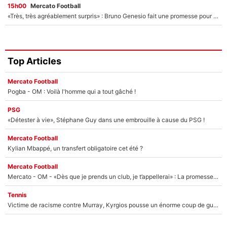
15h00
Mercato Football
«Très, très agréablement surpris» : Bruno Genesio fait une promesse pour la suite du mercato de l’OM et rassure les supporters
Top Articles
Mercato Football
Pogba - OM : Voilà l'homme qui a tout gâché !
PSG
«Détester à vie», Stéphane Guy dans une embrouille à cause du PSG !
Mercato Football
Kylian Mbappé, un transfert obligatoire cet été ?
Mercato Football
Mercato - OM - «Dès que je prends un club, je t’appellerai» : La promesse de Marcelino au moment de claquer la porte
Tennis
Victime de racisme contre Murray, Kyrgios pousse un énorme coup de gueule !