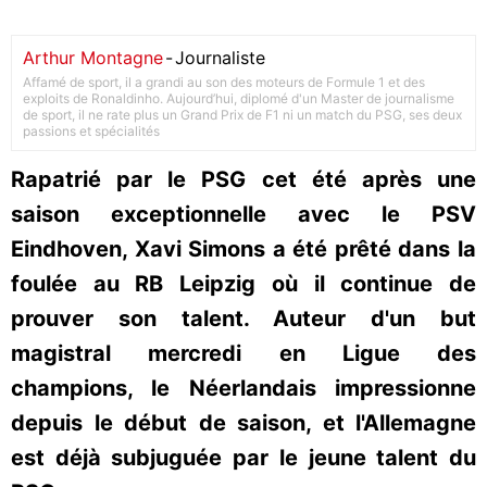
Arthur Montagne
-
Journaliste
Affamé de sport, il a grandi au son des moteurs de Formule 1 et des
exploits de Ronaldinho. Aujourd’hui, diplomé d'un Master de journalisme
de sport, il ne rate plus un Grand Prix de F1 ni un match du PSG, ses deux
passions et spécialités
Rapatrié par le PSG cet été après une
saison exceptionnelle avec le PSV
Eindhoven, Xavi Simons a été prêté dans la
foulée au RB Leipzig où il continue de
prouver son talent. Auteur d'un but
magistral mercredi en Ligue des
champions, le Néerlandais impressionne
depuis le début de saison, et l'Allemagne
est déjà subjuguée par le jeune talent du