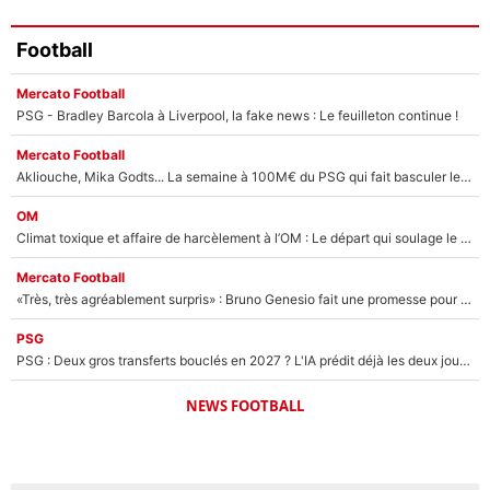
Football
Mercato Football
PSG - Bradley Barcola à Liverpool, la fake news : Le feuilleton continue !
Mercato Football
Akliouche, Mika Godts... La semaine à 100M€ du PSG qui fait basculer le mercato du PSG !
OM
Climat toxique et affaire de harcèlement à l’OM : Le départ qui soulage le vestiaire de Bruno Genesio
Mercato Football
«Très, très agréablement surpris» : Bruno Genesio fait une promesse pour la suite du mercato de l’OM et rassure les supporters
PSG
PSG : Deux gros transferts bouclés en 2027 ? L'IA prédit déjà les deux joueurs qui pourraient rejoindre Luis Enrique !
NEWS FOOTBALL