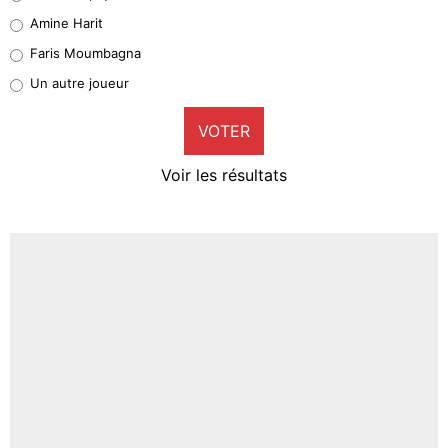
Quinten Timber
Amine Harit
1%
Faris Moumbagna
Pierre-Emile Hojbjerg
Un autre joueur
9%
VOTER
Neal Maupay
4%
Voir les résultats
Amine Harit
3%
Faris Moumbagna
4%
Un autre joueur
5%
1601 personnes ont participé aux votes.