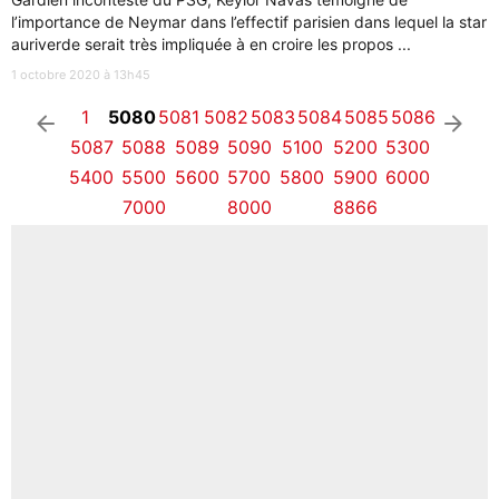
l’importance de Neymar dans l’effectif parisien dans lequel la star
auriverde serait très impliquée à en croire les propos ...
1 octobre 2020 à 13h45
1
5080
5081
5082
5083
5084
5085
5086
arrow_left
arrow_right
5087
5088
5089
5090
5100
5200
5300
5400
5500
5600
5700
5800
5900
6000
7000
8000
8866