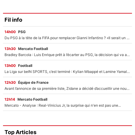
Fil info
14h00
PSG
Du PSG à la tête de la FIFA pour remplacer Gianni Infantino ? «Il serait un mauvais président», le patron de la Liga s'attaque à Nasser Al-Khelaïfi !
13h30
Mercato Football
Bradley Barcola : Luis Enrique prêt à l’écarter au PSG, la décision qui va accélérer son transfert à Liverpool ?
13h00
Football
La Liga sur beIN SPORTS, c’est terminé : Kylian Mbappé et Lamine Yamal changent de chaîne, «le moment était venu d'ouvrir un nouveau chapitre»
12h30
Équipe de France
Avant l’annonce de sa première liste, Zidane a décidé d’accueillir une nouvelle tête en équipe de France
12h14
Mercato Football
Mercato - Analyse : Real-Vinicius Jr, la surprise qui n'en est pas une...
Top Articles