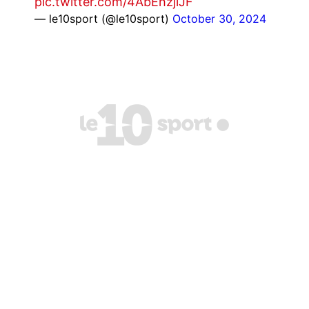
pic.twitter.com/4AbEhzjlJF
— le10sport (@le10sport)
October 30, 2024