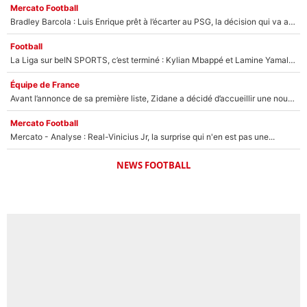
Mercato Football
Bradley Barcola : Luis Enrique prêt à l’écarter au PSG, la décision qui va accélérer son transfert à Liverpool ?
Football
La Liga sur beIN SPORTS, c’est terminé : Kylian Mbappé et Lamine Yamal changent de chaîne, «le moment était venu d'ouvrir un nouveau chapitre»
Équipe de France
Avant l’annonce de sa première liste, Zidane a décidé d’accueillir une nouvelle tête en équipe de France
Mercato Football
Mercato - Analyse : Real-Vinicius Jr, la surprise qui n'en est pas une...
NEWS FOOTBALL