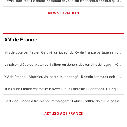
Lewis Hamilton : Le talent inattendu dévoilé sur les réseaux sociaux qui a impressionné Kim Kardashian pendant leurs vacances en amoureux !
NEWS FORMULE1
XV de France
Mis de côté par Fabien Galthié, un joueur du XV de France partage sa frustration : «ils ne me l’ont pas dit tout de suite»
La raison d'être de Matthieu Jalibert en dehors des terrains de rugby : «Ça m'atteint autant que si tu touches à un membre de ma famille»
XV de France - Matthieu Jalibert a tout changé : Romain Ntamack doit-il s’inquiéter pour sa place à un an de la Coupe du monde ?
«Le XV de France est meilleur avec Lucu» : Antoine Dupont doit-il s’inquiéter pour sa place ?
Le XV de France a trouvé son remplaçant : Fabien Galthié doit-il se passer d'Antoine Dupont ?
ACTUS XV DE FRANCE