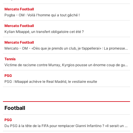
Mercato Football
Pogba - OM : Voilà l'homme qui a tout gâché !
Mercato Football
Kylian Mbappé, un transfert obligatoire cet été ?
Mercato Football
Mercato - OM - «Dès que je prends un club, je t’appellerai» : La promesse de Marcelino au moment de claquer la porte
Tennis
Victime de racisme contre Murray, Kyrgios pousse un énorme coup de gueule !
PSG
PSG : Mbappé achève le Real Madrid, le vestiaire exulte
Football
PSG
Du PSG à la tête de la FIFA pour remplacer Gianni Infantino ? «Il serait un mauvais président», le patron de la Liga s'attaque à Nasser Al-Khelaïfi !