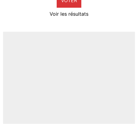
VOTER
Neal Maupay
4%
Voir les résultats
Amine Harit
3%
Faris Moumbagna
4%
Un autre joueur
5%
1490 personnes ont participé aux votes.