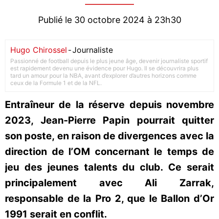
Publié le 30 octobre 2024 à 23h30
Hugo Chirossel
-
Journaliste
Passionné de football depuis le plus jeune âge, devenir journaliste sportif
est rapidement devenu une évidence pour Hugo. Il se découvrira plus
tard un amour pour la NBA, avant d’explorer d’autres horizons comme
ceux de la Formule 1 et de la NFL.
Entraîneur de la réserve depuis novembre
2023, Jean-Pierre Papin pourrait quitter
son poste, en raison de divergences avec la
direction de l’OM concernant le temps de
jeu des jeunes talents du club. Ce serait
principalement avec Ali Zarrak,
responsable de la Pro 2, que le Ballon d’Or
1991 serait en conflit.