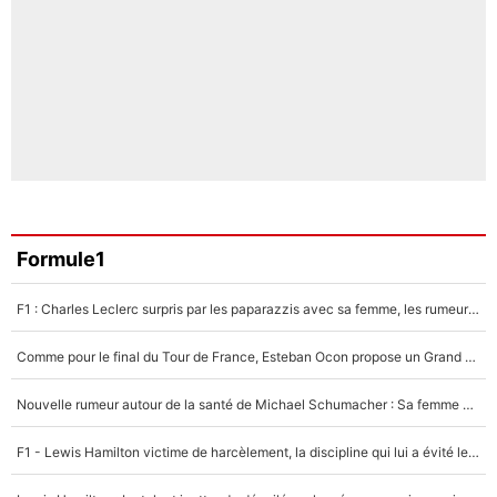
Formule1
F1 : Charles Leclerc surpris par les paparazzis avec sa femme, les rumeurs étaient vraies !
Comme pour le final du Tour de France, Esteban Ocon propose un Grand Prix de Formule 1 à Paris : «Autour de l’Arc de Triomphe, ce serait génial» !
Nouvelle rumeur autour de la santé de Michael Schumacher : Sa femme Corinna sort du silence
F1 - Lewis Hamilton victime de harcèlement, la discipline qui lui a évité le pire : «J'aurais probablement mal tourné»