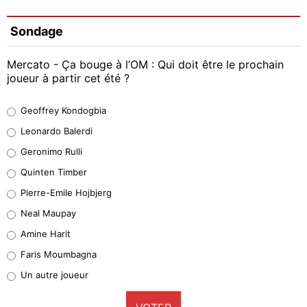
Sondage
Mercato - Ça bouge à l’OM : Qui doit être le prochain
joueur à partir cet été ?
Geoffrey Kondogbia
Geoffrey Kondogbia
38%
Leonardo Balerdi
Leonardo Balerdi
Geronimo Rulli
32%
Quinten Timber
Geronimo Rulli
Pierre-Emile Hojbjerg
4%
Neal Maupay
Quinten Timber
Amine Harit
1%
Faris Moumbagna
Pierre-Emile Hojbjerg
Un autre joueur
9%