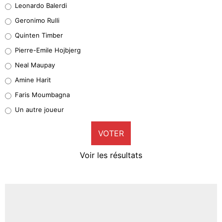
Leonardo Balerdi
Leonardo Balerdi
Geronimo Rulli
32%
Quinten Timber
Geronimo Rulli
Pierre-Emile Hojbjerg
4%
Neal Maupay
Quinten Timber
Amine Harit
1%
Faris Moumbagna
Pierre-Emile Hojbjerg
Un autre joueur
9%
VOTER
Neal Maupay
4%
Voir les résultats
Amine Harit
3%
Faris Moumbagna
4%