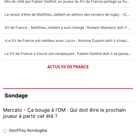
Mis de côté par Fabien Galthié, un joueur du XV de France partage sa frustration : «ils ne me l’ont pas dit tout de suite»
La raison d'être de Matthieu Jalibert en dehors des terrains de rugby : «Ça m'atteint autant que si tu touches à un membre de ma famille»
XV de France - Matthieu Jalibert a tout changé : Romain Ntamack doit-il s’inquiéter pour sa place à un an de la Coupe du monde ?
«Le XV de France est meilleur avec Lucu» : Antoine Dupont doit-il s’inquiéter pour sa place ?
Le XV de France a trouvé son remplaçant : Fabien Galthié doit-il se passer d'Antoine Dupont ?
ACTUS XV DE FRANCE
Sondage
Mercato - Ça bouge à l’OM : Qui doit être le prochain
joueur à partir cet été ?
Geoffrey Kondogbia
Geoffrey Kondogbia
38%