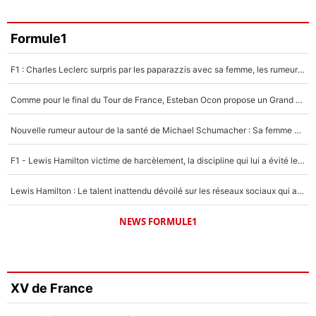
Formule1
F1 : Charles Leclerc surpris par les paparazzis avec sa femme, les rumeurs étaient vraies !
Comme pour le final du Tour de France, Esteban Ocon propose un Grand Prix de Formule 1 à Paris : «Autour de l’Arc de Triomphe, ce serait génial» !
Nouvelle rumeur autour de la santé de Michael Schumacher : Sa femme Corinna sort du silence
F1 - Lewis Hamilton victime de harcèlement, la discipline qui lui a évité le pire : «J'aurais probablement mal tourné»
Lewis Hamilton : Le talent inattendu dévoilé sur les réseaux sociaux qui a impressionné Kim Kardashian pendant leurs vacances en amoureux !
NEWS FORMULE1
XV de France