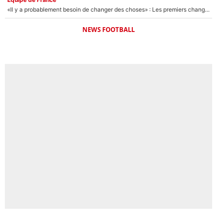
«Il y a probablement besoin de changer des choses» : Les premiers changements de Zinedine Zidane en équipe de France sont révélés ?
NEWS FOOTBALL