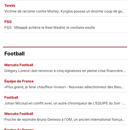
Tennis
Victime de racisme contre Murray, Kyrgios pousse un énorme coup de gueule !
PSG
PSG : Mbappé achève le Real Madrid, le vestiaire exulte
Football
Mercato Football
Grégory Lorenzi doit renoncer à cinq signatures en pleine crise financière : L’IA propose sept noms à l’OM pour un mercato réussi... à seulement 5M€ !
Équipe de France
«Plus grand, je ferai chauffeur-livreur» : Nouveau sélectionneur des Bleus, Zinédine Zidane s’était imaginé un avenir très différent lorsqu'il était enfant
Football
Johan Micoud en conflit avec un autre chroniqueur de L’EQUIPE du Soir : «Pendant un moment, je ne les ai pas remis ensemble dans l'émission»
Mercato Football
Proche de rejoindre Bruno Genesio à l'OM, un ancien international français va finalement débarquer... sur RMC !
Équipe de France