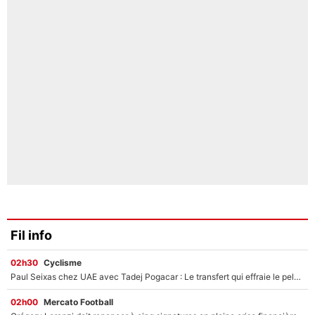
Fil info
02h30
Cyclisme
Paul Seixas chez UAE avec Tadej Pogacar : Le transfert qui effraie le peloton, «c’est la pire des choses qui puisse arriver»
02h00
Mercato Football