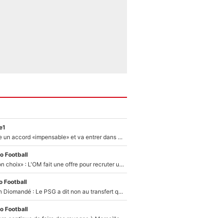
e1
F1 - Alpine signe un accord «impensable» et va entrer dans une nouvelle dimension : Grande nouvelle pour Pierre Gasly !
o Football
«C’est un très bon choix» : L'OM fait une offre pour recruter un ancien joueur du PSG... et c'est validé dans l'After Foot !
 Football
140M€ pour Yan Diomandé : Le PSG a dit non au transfert qui bat tous les records sur le mercato
o Football