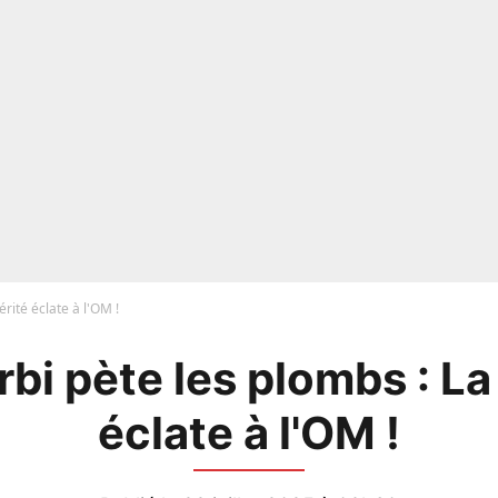
érité éclate à l'OM !
bi pète les plombs : La
éclate à l'OM !