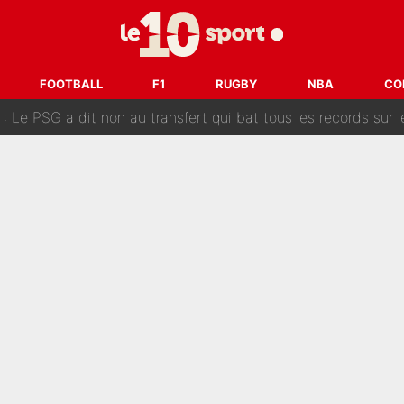
 «impensable» et va entrer dans une nouvelle dimension : Gra
L'OM fait une offre pour recruter un ancien joueur du PSG... et
FOOTBALL
F1
RUGBY
NBA
CO
Le PSG a dit non au transfert qui bat tous les records sur 
e des ravages à Marseille : L’OM a placé 12 joueurs sur le marché des transferts… 
sa signature au PSG : Voilà les coulisses de son transfert 