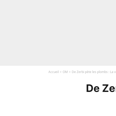
Accueil
OM
De Zerbi pète les plombs : La v
De Zer