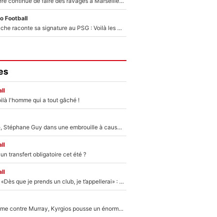
La crise financière continue de faire des ravages à Marseille : L’OM a placé 12 joueurs sur le marché des transferts… et ça pourrait lui rapporter près de 100M€ !
o Football
Maghnes Akliouche raconte sa signature au PSG : Voilà les coulisses de son transfert de rêve à 50M€
es
ll
ilà l'homme qui a tout gâché !
«Détester à vie», Stéphane Guy dans une embrouille à cause du PSG !
ll
n transfert obligatoire cet été ?
ll
Mercato - OM - «Dès que je prends un club, je t’appellerai» : La promesse de Marcelino au moment de claquer la porte
Victime de racisme contre Murray, Kyrgios pousse un énorme coup de gueule !