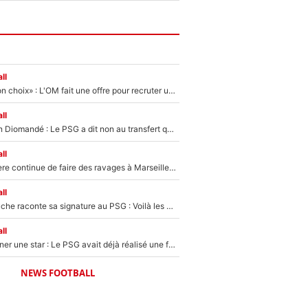
ll
«C’est un très bon choix» : L'OM fait une offre pour recruter un ancien joueur du PSG... et c'est validé dans l'After Foot !
ll
140M€ pour Yan Diomandé : Le PSG a dit non au transfert qui bat tous les records sur le mercato
ll
La crise financière continue de faire des ravages à Marseille : L’OM a placé 12 joueurs sur le marché des transferts… et ça pourrait lui rapporter près de 100M€ !
ll
Maghnes Akliouche raconte sa signature au PSG : Voilà les coulisses de son transfert de rêve à 50M€
ll
250M€ pour signer une star : Le PSG avait déjà réalisé une folie sur le mercato bien avant Neymar !
NEWS FOOTBALL