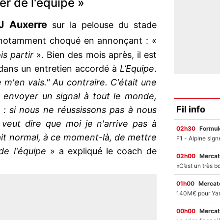
er de l'équipe »
J Auxerre
sur la pelouse du stade
notamment choqué en annonçant : «
is partir
». Bien des mois après, il est
 dans un entretien accordé à
L’Equipe
.
e m'en vais." Au contraire. C'était une
r envoyer un signal à tout le monde,
Fil info
e : si nous ne réussissons pas à nous
veut dire que moi je n'arrive pas à
02h30
Formul
 était normal, à ce moment-là, de mettre
de l'équipe
» a expliqué le coach de
02h00
Mercat
01h00
Mercato
00h00
Mercat