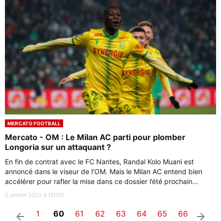
MERCATO FOOTBALL
Mercato - OM : Le Milan AC parti pour plomber
Longoria sur un attaquant ?
En fin de contrat avec le FC Nantes, Randal Kolo Muani est
annoncé dans le viseur de l’OM. Mais le Milan AC entend bien
accélérer pour rafler la mise dans ce dossier l’été prochain…
5 janvier 2022 à 12h00
1
60
61
62
63
64
65
66
arrow_left
arrow_right