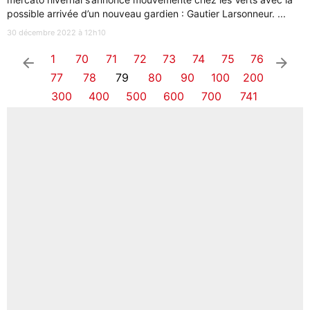
possible arrivée d’un nouveau gardien : Gautier Larsonneur. ...
30 décembre 2022 à 12h10
1
70
71
72
73
74
75
76
arrow_left
arrow_right
77
78
79
80
90
100
200
300
400
500
600
700
741