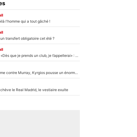
es
ll
ilà l'homme qui a tout gâché !
ll
n transfert obligatoire cet été ?
ll
Mercato - OM - «Dès que je prends un club, je t’appellerai» : La promesse de Marcelino au moment de claquer la porte
Victime de racisme contre Murray, Kyrgios pousse un énorme coup de gueule !
hève le Real Madrid, le vestiaire exulte