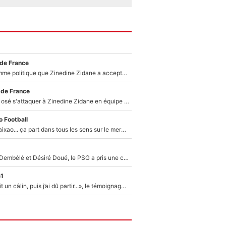
 de France
Voilà le seul homme politique que Zinedine Zidane a accepté dans son entourage : «Je garde un très bon souvenir de lui»
 de France
Franck Ribéry a osé s'attaquer à Zinedine Zidane en équipe de France : «Je n'aurais jamais fait ça»
 Football
Medina, Rulli, Paixao... ça part dans tous les sens sur le mercato de l'OM : Frank McCourt va enfin récupérer l'argent qu'il attend ?
Sans Ousmane Dembélé et Désiré Doué, le PSG a pris une correction face à Majorque : Luis Enrique attend avec impatience des renforts !
e1
F1 : « Je lui ai fait un câlin, puis j’ai dû partir...», le témoignage émouvant de Max Verstappen sur sa fille