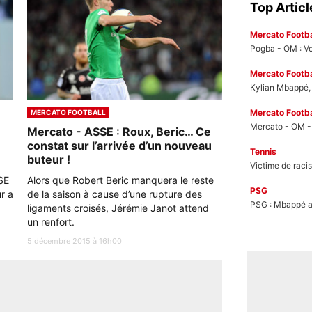
Top Articl
Mercato Footba
Pogba - OM : Vo
Mercato Footba
Kylian Mbappé, u
Mercato Footba
MERCATO FOOTBALL
Mercato - ASSE : Roux, Beric… Ce
constat sur l’arrivée d’un nouveau
Tennis
buteur !
SE
Alors que Robert Beric manquera le reste
PSG
r a
de la saison à cause d’une rupture des
PSG : Mbappé ac
ligaments croisés, Jérémie Janot attend
un renfort.
5 décembre 2015 à 16h00