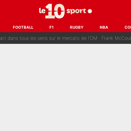
ue que Zinedine Zidane a accepté dans son entourage : «Je g
uer à Zinedine Zidane en équipe de France : «Je n'aurais jam
FOOTBALL
F1
RUGBY
NBA
CO
rt dans tous les sens sur le mercato de l'OM : Frank McCourt va enf
 Doué, le PSG a pris une correction face à Majorque : Luis Enrique a
, puis j’ai dû partir...», le témoignage émouvant de Max Verstapp