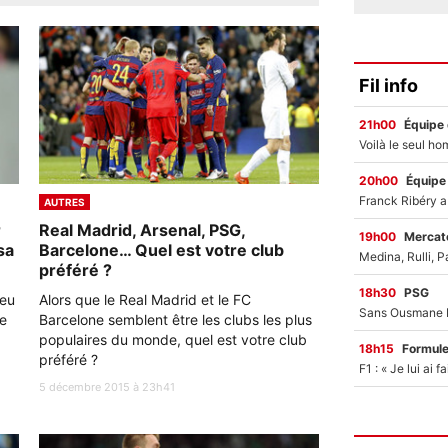
Fil info
21h00
Équipe
20h00
Équipe
AUTRES
r
Real Madrid, Arsenal, PSG,
19h00
Mercato
sa
Barcelone… Quel est votre club
préféré ?
18h30
PSG
ieu
Alors que le Real Madrid et le FC
de
Barcelone semblent être les clubs les plus
populaires du monde, quel est votre club
18h15
Formul
préféré ?
5 décembre 2015 à 23h41