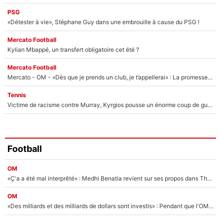
PSG
«Détester à vie», Stéphane Guy dans une embrouille à cause du PSG !
Mercato Football
Kylian Mbappé, un transfert obligatoire cet été ?
Mercato Football
Mercato - OM - «Dès que je prends un club, je t’appellerai» : La promesse de Marcelino au moment de claquer la porte
Tennis
Victime de racisme contre Murray, Kyrgios pousse un énorme coup de gueule !
Football
OM
«Ç'a a été mal interprêté» : Medhi Benatia revient sur ses propos dans The Bridge et précise ses conditions pour rejoindre le PSG !
OM
«Des milliards et des milliards de dollars sont investis» : Pendant que l'OM est en pleine crise financière, Frank McCourt lance un nouveau projet à 260M€ !