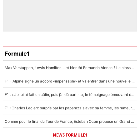
Formule1
Max Verstappen, Lewis Hamilton… et bientôt Fernando Alonso ? Le classement des pilotes les mieux payés en Formule 1 risque de changer !
F1 - Alpine signe un accord «impensable» et va entrer dans une nouvelle dimension : Grande nouvelle pour Pierre Gasly !
F1 : « Je lui ai fait un câlin, puis j’ai dû partir...», le témoignage émouvant de Max Verstappen sur sa fille
F1 : Charles Leclerc surpris par les paparazzis avec sa femme, les rumeurs étaient vraies !
Comme pour le final du Tour de France, Esteban Ocon propose un Grand Prix de Formule 1 à Paris : «Autour de l’Arc de Triomphe, ce serait génial» !
NEWS FORMULE1