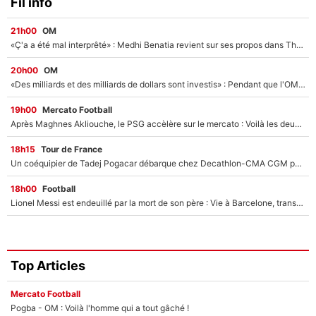
Fil info
21h00
OM
«Ç'a a été mal interprêté» : Medhi Benatia revient sur ses propos dans The Bridge et précise ses conditions pour rejoindre le PSG !
20h00
OM
«Des milliards et des milliards de dollars sont investis» : Pendant que l'OM est en pleine crise financière, Frank McCourt lance un nouveau projet à 260M€ !
19h00
Mercato Football
Après Maghnes Akliouche, le PSG accèlère sur le mercato : Voilà les deux nouvelles recrues qui vont signer la semaine prochaine ?
18h15
Tour de France
Un coéquipier de Tadej Pogacar débarque chez Decathlon-CMA CGM pour épauler Paul Seixas : «Mes meilleures années sont à venir»
18h00
Football
Lionel Messi est endeuillé par la mort de son père : Vie à Barcelone, transfert au PSG... voilà comment Jorge Messi a joué un rôle essentiel dans sa carrière !
Top Articles
Mercato Football
Pogba - OM : Voilà l'homme qui a tout gâché !