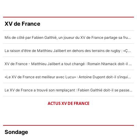
XV de France
Mis de côté par Fabien Galthié, un joueur du XV de France partage sa frustration : «ils ne me l’ont pas dit tout de suite»
La raison d'être de Matthieu Jalibert en dehors des terrains de rugby : «Ça m'atteint autant que si tu touches à un membre de ma famille»
XV de France - Matthieu Jalibert a tout changé : Romain Ntamack doit-il s’inquiéter pour sa place à un an de la Coupe du monde ?
«Le XV de France est meilleur avec Lucu» : Antoine Dupont doit-il s’inquiéter pour sa place ?
Le XV de France a trouvé son remplaçant : Fabien Galthié doit-il se passer d'Antoine Dupont ?
ACTUS XV DE FRANCE
Sondage