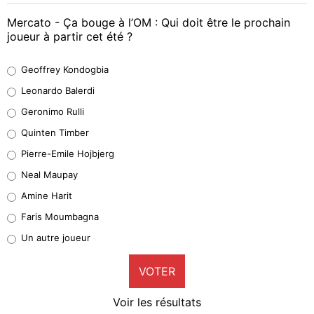
Mercato - Ça bouge à l’OM : Qui doit être le prochain
joueur à partir cet été ?
Geoffrey Kondogbia
Geoffrey Kondogbia
38%
Leonardo Balerdi
Leonardo Balerdi
Geronimo Rulli
32%
Quinten Timber
Geronimo Rulli
Pierre-Emile Hojbjerg
5%
Neal Maupay
Quinten Timber
Amine Harit
1%
Faris Moumbagna
Pierre-Emile Hojbjerg
Un autre joueur
9%
VOTER
Neal Maupay
4%
Voir les résultats
Amine Harit