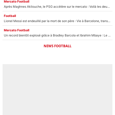
Mercato Football
Après Maghnes Akliouche, le PSG accèlère sur le mercato : Voilà les deux nouvelles recrues qui vont signer la semaine prochaine ?
Football
Lionel Messi est endeuillé par la mort de son père : Vie à Barcelone, transfert au PSG... voilà comment Jorge Messi a joué un rôle essentiel dans sa carrière !
Mercato Football
Un record bientôt explosé grâce à Bradley Barcola et Ibrahim Mbaye : Le PSG sur le point de réaliser un mercato historique ?
NEWS FOOTBALL