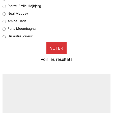
Geronimo Rulli
Pierre-Emile Hojbjerg
5%
Neal Maupay
Quinten Timber
Amine Harit
1%
Faris Moumbagna
Pierre-Emile Hojbjerg
Un autre joueur
9%
VOTER
Neal Maupay
4%
Voir les résultats
Amine Harit
3%
Faris Moumbagna
4%
Un autre joueur
5%
1626 personnes ont participé aux votes.