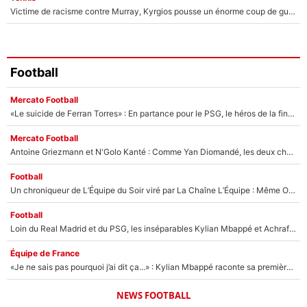
Victime de racisme contre Murray, Kyrgios pousse un énorme coup de gueule !
Football
Mercato Football
«Le suicide de Ferran Torres» : En partance pour le PSG, le héros de la finale de la Coupe du monde s'attire les foudres de la presse espagnole !
Mercato Football
Antoine Griezmann et N'Golo Kanté : Comme Yan Diomandé, les deux champions du monde ont refusé de signer au PSG !
Football
Un chroniqueur de L’Équipe du Soir viré par La Chaîne L’Équipe : Même Olivier Ménard n’avait pas pu empêcher son départ, «je l’ai appris sur Twitter, je l’ai vécu assez mal»
Football
Loin du Real Madrid et du PSG, les inséparables Kylian Mbappé et Achraf Hakimi changent d'équipe le temps d'une journée !
Équipe de France
«Je ne sais pas pourquoi j’ai dit ça...» : Kylian Mbappé raconte sa première rencontre avec Zinédine Zidane (et c’est très drôle)
NEWS FOOTBALL