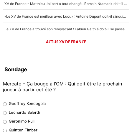
XV de France - Matthieu Jalibert a tout changé : Romain Ntamack doit-il s’inquiéter pour sa place à un an de la Coupe du monde ?
«Le XV de France est meilleur avec Lucu» : Antoine Dupont doit-il s’inquiéter pour sa place ?
Le XV de France a trouvé son remplaçant : Fabien Galthié doit-il se passer d'Antoine Dupont ?
ACTUS XV DE FRANCE
Sondage
Mercato - Ça bouge à l’OM : Qui doit être le prochain
joueur à partir cet été ?
Geoffrey Kondogbia
Geoffrey Kondogbia
38%
Leonardo Balerdi
Leonardo Balerdi
Geronimo Rulli
32%
Quinten Timber