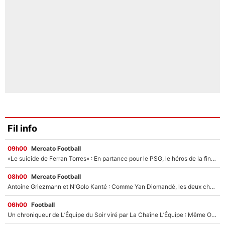
Fil info
09h00
Mercato Football
«Le suicide de Ferran Torres» : En partance pour le PSG, le héros de la finale de la Coupe du monde s'attire les foudres de la presse espagnole !
08h00
Mercato Football
Antoine Griezmann et N'Golo Kanté : Comme Yan Diomandé, les deux champions du monde ont refusé de signer au PSG !
06h00
Football
Un chroniqueur de L’Équipe du Soir viré par La Chaîne L’Équipe : Même Olivier Ménard n’avait pas pu empêcher son départ, «je l’ai appris sur Twitter, je l’ai vécu assez mal»