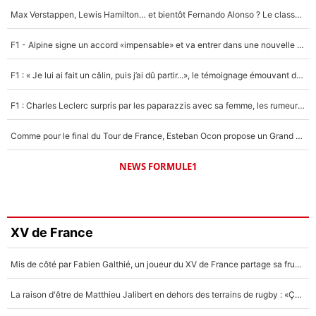
Max Verstappen, Lewis Hamilton… et bientôt Fernando Alonso ? Le classement des pilotes les mieux payés en Formule 1 risque de changer !
F1 - Alpine signe un accord «impensable» et va entrer dans une nouvelle dimension : Grande nouvelle pour Pierre Gasly !
F1 : « Je lui ai fait un câlin, puis j’ai dû partir...», le témoignage émouvant de Max Verstappen sur sa fille
F1 : Charles Leclerc surpris par les paparazzis avec sa femme, les rumeurs étaient vraies !
Comme pour le final du Tour de France, Esteban Ocon propose un Grand Prix de Formule 1 à Paris : «Autour de l’Arc de Triomphe, ce serait génial» !
NEWS FORMULE1
XV de France
Mis de côté par Fabien Galthié, un joueur du XV de France partage sa frustration : «ils ne me l’ont pas dit tout de suite»
La raison d'être de Matthieu Jalibert en dehors des terrains de rugby : «Ça m'atteint autant que si tu touches à un membre de ma famille»