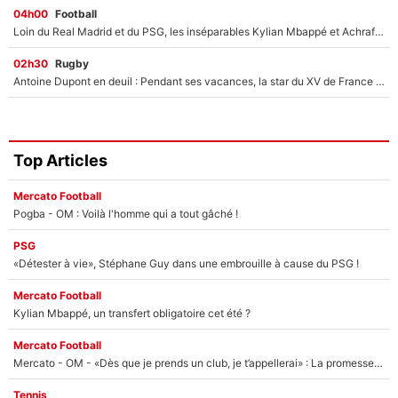
04h00
Football
Loin du Real Madrid et du PSG, les inséparables Kylian Mbappé et Achraf Hakimi changent d'équipe le temps d'une journée !
02h30
Rugby
Antoine Dupont en deuil : Pendant ses vacances, la star du XV de France a perdu sa grand-mère
Top Articles
Mercato Football
Pogba - OM : Voilà l'homme qui a tout gâché !
PSG
«Détester à vie», Stéphane Guy dans une embrouille à cause du PSG !
Mercato Football
Kylian Mbappé, un transfert obligatoire cet été ?
Mercato Football
Mercato - OM - «Dès que je prends un club, je t’appellerai» : La promesse de Marcelino au moment de claquer la porte
Tennis