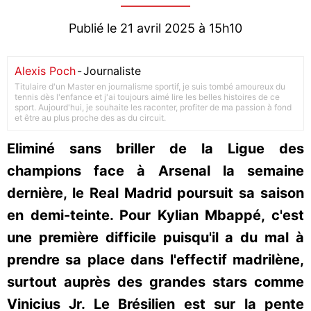
Publié le 21 avril 2025 à 15h10
Alexis Poch
-
Journaliste
Titulaire d'un Master en journalisme sportif, je suis tombé amoureux du
tennis dès l'enfance et j'ai toujours aimé lire les belles histoires de ce
sport. Aujourd'hui, je souhaite les raconter, profiter de ma passion à fond
et être au plus proche des as du circuit.
Eliminé sans briller de la Ligue des
champions face à Arsenal la semaine
dernière, le Real Madrid poursuit sa saison
en demi-teinte. Pour Kylian Mbappé, c'est
une première difficile puisqu'il a du mal à
prendre sa place dans l'effectif madrilène,
surtout auprès des grandes stars comme
Vinicius Jr. Le Brésilien est sur la pente