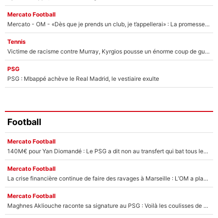
Mercato Football
Mercato - OM - «Dès que je prends un club, je t’appellerai» : La promesse de Marcelino au moment de claquer la porte
Tennis
Victime de racisme contre Murray, Kyrgios pousse un énorme coup de gueule !
PSG
PSG : Mbappé achève le Real Madrid, le vestiaire exulte
Football
Mercato Football
140M€ pour Yan Diomandé : Le PSG a dit non au transfert qui bat tous les records sur le mercato
Mercato Football
La crise financière continue de faire des ravages à Marseille : L’OM a placé 12 joueurs sur le marché des transferts… et ça pourrait lui rapporter près de 100M€ !
Mercato Football
Maghnes Akliouche raconte sa signature au PSG : Voilà les coulisses de son transfert de rêve à 50M€