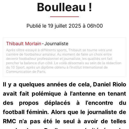
Boulleau !
Publié le 19 juillet 2025 à 06h00
Thibault Morlain
-
Journaliste
Après s’être essayé à différents sports, Thibault se tourne vers une
carrière de footballeur amateur. Au moment de faire un choix entre
devenir footballeur professionnel et journaliste, les qualités ont fait
pencher la balance d’un côté. Le voilà désormais au sein de la rédaction
du 10 Sport, après un diplôme obtenu à l’Institut International de
Communication de Paris.
Il y a quelques années de cela, Daniel Riolo
avait fait polémique à l'antenne en tenant
des propos déplacés à l’encontre du
football féminin. Alors que le journaliste de
RMC n’a pas été le seul à avoir de telles