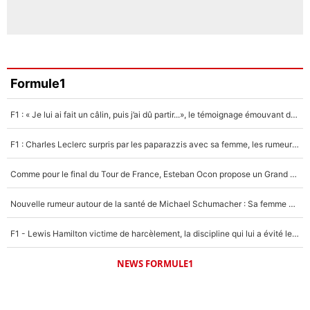
Formule1
F1 : « Je lui ai fait un câlin, puis j’ai dû partir...», le témoignage émouvant de Max Verstappen sur sa fille
F1 : Charles Leclerc surpris par les paparazzis avec sa femme, les rumeurs étaient vraies !
Comme pour le final du Tour de France, Esteban Ocon propose un Grand Prix de Formule 1 à Paris : «Autour de l’Arc de Triomphe, ce serait génial» !
Nouvelle rumeur autour de la santé de Michael Schumacher : Sa femme Corinna sort du silence
F1 - Lewis Hamilton victime de harcèlement, la discipline qui lui a évité le pire : «J'aurais probablement mal tourné»
NEWS FORMULE1