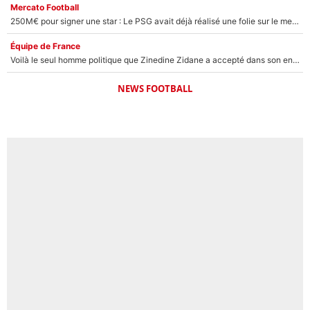
Mercato Football
250M€ pour signer une star : Le PSG avait déjà réalisé une folie sur le mercato bien avant Neymar !
Équipe de France
Voilà le seul homme politique que Zinedine Zidane a accepté dans son entourage : «Je garde un très bon souvenir de lui»
NEWS FOOTBALL