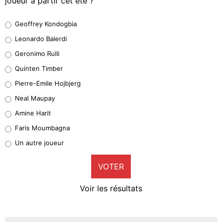
joueur à partir cet été ?
Geoffrey Kondogbia
Geoffrey Kondogbia
38%
Leonardo Balerdi
Leonardo Balerdi
Geronimo Rulli
32%
Quinten Timber
Geronimo Rulli
Pierre-Emile Hojbjerg
5%
Neal Maupay
Quinten Timber
Amine Harit
1%
Faris Moumbagna
Pierre-Emile Hojbjerg
Un autre joueur
9%
VOTER
Neal Maupay
4%
Voir les résultats
Amine Harit
3%