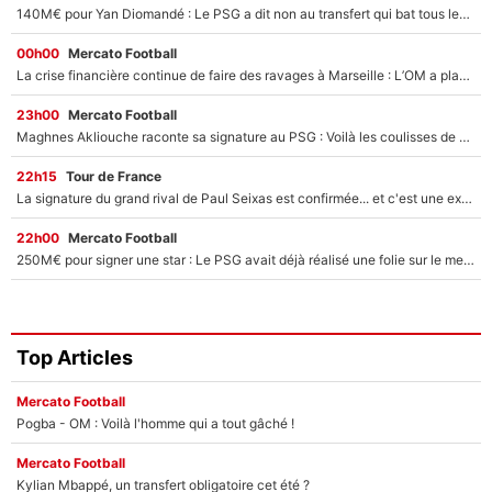
140M€ pour Yan Diomandé : Le PSG a dit non au transfert qui bat tous les records sur le mercato
00h00
Mercato Football
La crise financière continue de faire des ravages à Marseille : L’OM a placé 12 joueurs sur le marché des transferts… et ça pourrait lui rapporter près de 100M€ !
23h00
Mercato Football
Maghnes Akliouche raconte sa signature au PSG : Voilà les coulisses de son transfert de rêve à 50M€
22h15
Tour de France
La signature du grand rival de Paul Seixas est confirmée... et c'est une excellente nouvelle pour l'équipe Decathlon-CMA CGM !
22h00
Mercato Football
250M€ pour signer une star : Le PSG avait déjà réalisé une folie sur le mercato bien avant Neymar !
Top Articles
Mercato Football
Pogba - OM : Voilà l'homme qui a tout gâché !
Mercato Football
Kylian Mbappé, un transfert obligatoire cet été ?