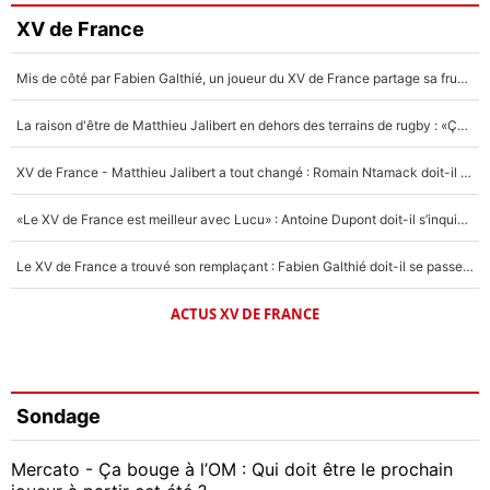
XV de France
Mis de côté par Fabien Galthié, un joueur du XV de France partage sa frustration : «ils ne me l’ont pas dit tout de suite»
La raison d'être de Matthieu Jalibert en dehors des terrains de rugby : «Ça m'atteint autant que si tu touches à un membre de ma famille»
XV de France - Matthieu Jalibert a tout changé : Romain Ntamack doit-il s’inquiéter pour sa place à un an de la Coupe du monde ?
«Le XV de France est meilleur avec Lucu» : Antoine Dupont doit-il s’inquiéter pour sa place ?
Le XV de France a trouvé son remplaçant : Fabien Galthié doit-il se passer d'Antoine Dupont ?
ACTUS XV DE FRANCE
Sondage
Mercato - Ça bouge à l’OM : Qui doit être le prochain