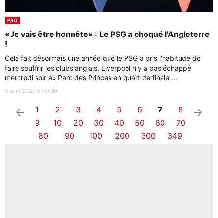
PSG
«Je vais être honnête» : Le PSG a choqué l'Angleterre
!
Cela fait désormais une année que le PSG a pris l'habitude de
faire souffrir les clubs anglais. Liverpool n'y a pas échappé
mercredi soir au Parc des Princes en quart de finale ...
9 avril 2026 à 14h30
1
2
3
4
5
6
7
8
arrow_left
arrow_right
9
10
20
30
40
50
60
70
80
90
100
200
300
349