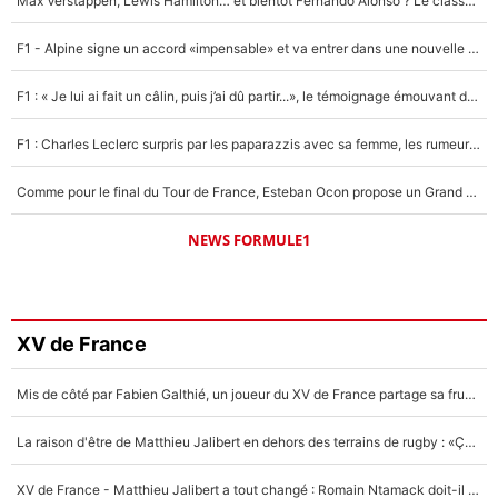
Max Verstappen, Lewis Hamilton… et bientôt Fernando Alonso ? Le classement des pilotes les mieux payés en Formule 1 risque de changer !
F1 - Alpine signe un accord «impensable» et va entrer dans une nouvelle dimension : Grande nouvelle pour Pierre Gasly !
F1 : « Je lui ai fait un câlin, puis j’ai dû partir...», le témoignage émouvant de Max Verstappen sur sa fille
F1 : Charles Leclerc surpris par les paparazzis avec sa femme, les rumeurs étaient vraies !
Comme pour le final du Tour de France, Esteban Ocon propose un Grand Prix de Formule 1 à Paris : «Autour de l’Arc de Triomphe, ce serait génial» !
NEWS FORMULE1
XV de France
Mis de côté par Fabien Galthié, un joueur du XV de France partage sa frustration : «ils ne me l’ont pas dit tout de suite»
La raison d'être de Matthieu Jalibert en dehors des terrains de rugby : «Ça m'atteint autant que si tu touches à un membre de ma famille»
XV de France - Matthieu Jalibert a tout changé : Romain Ntamack doit-il s’inquiéter pour sa place à un an de la Coupe du monde ?