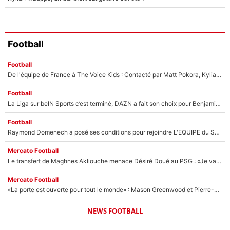
Football
Football
De l'équipe de France à The Voice Kids : Contacté par Matt Pokora, Kylian Mbappé a accepté de jouer un rôle inédit sur TF1 !
Football
La Liga sur beIN Sports c’est terminé, DAZN a fait son choix pour Benjamin Da Silva et Omar Da Fonseca !
Football
Raymond Domenech a posé ses conditions pour rejoindre L'EQUIPE du Soir : Il refuse de faire l'émission avec un autre chroniqueur !
Mercato Football
Le transfert de Maghnes Akliouche menace Désiré Doué au PSG : «Je valide à 200%»
Mercato Football
«La porte est ouverte pour tout le monde» : Mason Greenwood et Pierre-Emerick Aubameyang ont quitté l'OM, Amine Gouiri balance sur la suite du mercato et sur la réaction du vestiaire !
NEWS FOOTBALL