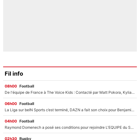
Fil info
08h00
Football
De l'équipe de France à The Voice Kids : Contacté par Matt Pokora, Kylian Mbappé a accepté de jouer un rôle inédit sur TF1 !
06h00
Football
La Liga sur beIN Sports c’est terminé, DAZN a fait son choix pour Benjamin Da Silva et Omar Da Fonseca !
04h00
Football
Raymond Domenech a posé ses conditions pour rejoindre L'EQUIPE du Soir : Il refuse de faire l'émission avec un autre chroniqueur !
02h30
Rugby