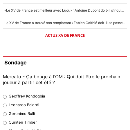
«Le XV de France est meilleur avec Lucu» : Antoine Dupont doit-il s’inquiéter pour sa place ?
Le XV de France a trouvé son remplaçant : Fabien Galthié doit-il se passer d'Antoine Dupont ?
ACTUS XV DE FRANCE
Sondage
Mercato - Ça bouge à l’OM : Qui doit être le prochain
joueur à partir cet été ?
Geoffrey Kondogbia
Geoffrey Kondogbia
38%
Leonardo Balerdi
Leonardo Balerdi
Geronimo Rulli
32%
Quinten Timber
Geronimo Rulli