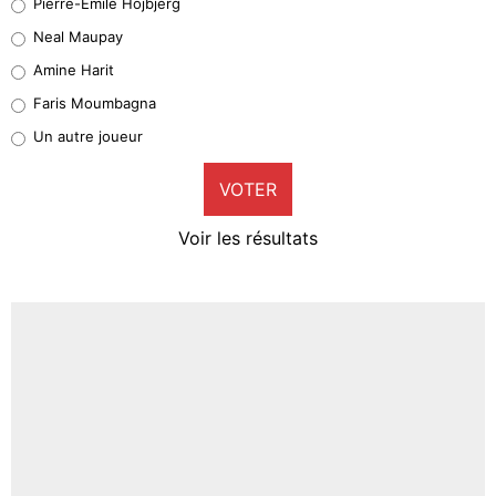
Pierre-Emile Hojbjerg
5%
Neal Maupay
Quinten Timber
Amine Harit
1%
Faris Moumbagna
Pierre-Emile Hojbjerg
Un autre joueur
9%
VOTER
Neal Maupay
4%
Voir les résultats
Amine Harit
3%
Faris Moumbagna
4%
Un autre joueur
5%
1666 personnes ont participé aux votes.