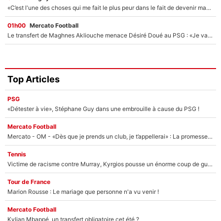
«C’est l'une des choses qui me fait le plus peur dans le fait de devenir maman» : En couple avec Antoine Dupont, Iris Mittenaere s'inquiète déjà pour ses futurs enfants !
01h00
Mercato Football
Le transfert de Maghnes Akliouche menace Désiré Doué au PSG : «Je valide à 200%»
Top Articles
PSG
«Détester à vie», Stéphane Guy dans une embrouille à cause du PSG !
Mercato Football
Mercato - OM - «Dès que je prends un club, je t’appellerai» : La promesse de Marcelino au moment de claquer la porte
Tennis
Victime de racisme contre Murray, Kyrgios pousse un énorme coup de gueule !
Tour de France
Marion Rousse : Le mariage que personne n'a vu venir !
Mercato Football
Kylian Mbappé, un transfert obligatoire cet été ?