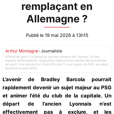
remplaçant en
Allemagne ?
Publié le 19 mai 2026 à 13h15
Arthur Montagne
-
Journaliste
Affamé de sport, il a grandi au son des moteurs de Formule 1 et des
exploits de Ronaldinho. Aujourd’hui, diplomé d'un Master de journalisme
de sport, il ne rate plus un Grand Prix de F1 ni un match du PSG, ses deux
passions et spécialités
L'avenir de Bradley Barcola pourrait
rapidement devenir un sujet majeur au PSG
et animer l'été du club de la capitale. Un
départ de l'ancien Lyonnais n'est
effectivement pas à exclure, et les