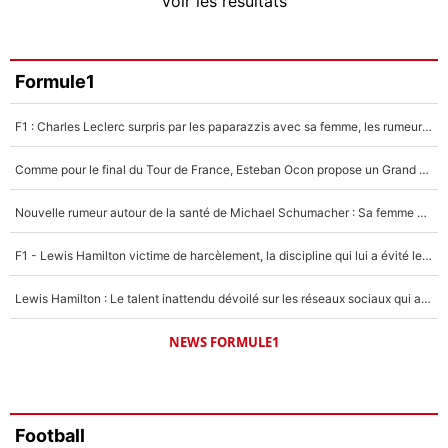
Voir les résultats
Amine Harit
3%
Faris Moumbagna
Formule1
5%
F1 : Charles Leclerc surpris par les paparazzis avec sa femme, les rumeurs étaient vraies !
Un autre joueur
5%
Comme pour le final du Tour de France, Esteban Ocon propose un Grand Prix de Formule 1 à Paris : «Autour de l’Arc de Triomphe, ce serait génial» !
1506 personnes ont participé aux votes.
Nouvelle rumeur autour de la santé de Michael Schumacher : Sa femme Corinna sort du silence
F1 - Lewis Hamilton victime de harcèlement, la discipline qui lui a évité le pire : «J'aurais probablement mal tourné»
Lewis Hamilton : Le talent inattendu dévoilé sur les réseaux sociaux qui a impressionné Kim Kardashian pendant leurs vacances en amoureux !
NEWS FORMULE1
Football