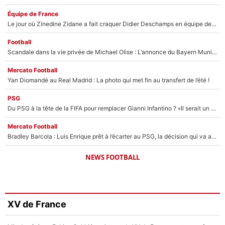
Équipe de France
Le jour où Zinedine Zidane a fait craquer Didier Deschamps en équipe de France : «Je m’en suis voulu», l’ancien sélectionneur a regretté son geste !
Football
Scandale dans la vie privée de Michael Olise : L’annonce du Bayern Munich sur son enfant caché
Mercato Football
Yan Diomandé au Real Madrid : La photo qui met fin au transfert de l’été !
PSG
Du PSG à la tête de la FIFA pour remplacer Gianni Infantino ? «Il serait un mauvais président», le patron de la Liga s'attaque à Nasser Al-Khelaïfi !
Mercato Football
Bradley Barcola : Luis Enrique prêt à l’écarter au PSG, la décision qui va accélérer son transfert à Liverpool ?
NEWS FOOTBALL
XV de France