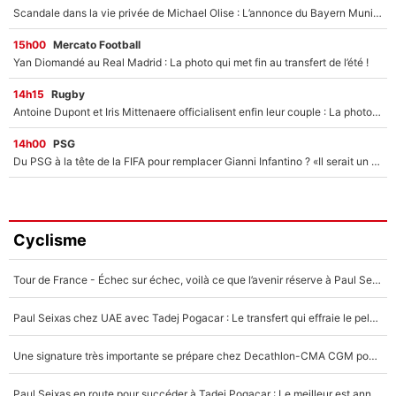
Scandale dans la vie privée de Michael Olise : L’annonce du Bayern Munich sur son enfant caché
15h00
Mercato Football
Yan Diomandé au Real Madrid : La photo qui met fin au transfert de l’été !
14h15
Rugby
Antoine Dupont et Iris Mittenaere officialisent enfin leur couple : La photo qui enflamme les réseaux sociaux
14h00
PSG
Du PSG à la tête de la FIFA pour remplacer Gianni Infantino ? «Il serait un mauvais président», le patron de la Liga s'attaque à Nasser Al-Khelaïfi !
Cyclisme
Tour de France - Échec sur échec, voilà ce que l’avenir réserve à Paul Seixas : «Tant qu’il y aura un Pogacar comme celui-là...»
Paul Seixas chez UAE avec Tadej Pogacar : Le transfert qui effraie le peloton, «c’est la pire des choses qui puisse arriver»
Une signature très importante se prépare chez Decathlon-CMA CGM pour aider Paul Seixas à gagner le Tour de France 2027
Paul Seixas en route pour succéder à Tadej Pogacar : Le meilleur est annoncé pour l’avenir de la pépite française