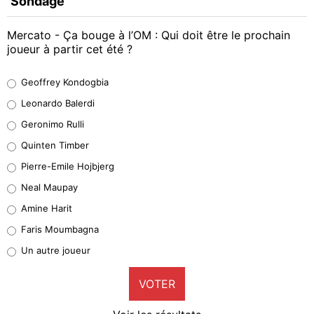
Sondage
Mercato - Ça bouge à l’OM : Qui doit être le prochain
joueur à partir cet été ?
Geoffrey Kondogbia
Geoffrey Kondogbia
38%
Leonardo Balerdi
Leonardo Balerdi
Geronimo Rulli
32%
Quinten Timber
Geronimo Rulli
Pierre-Emile Hojbjerg
5%
Neal Maupay
Quinten Timber
Amine Harit
1%
Faris Moumbagna
Pierre-Emile Hojbjerg
Un autre joueur
9%
VOTER
Neal Maupay
4%