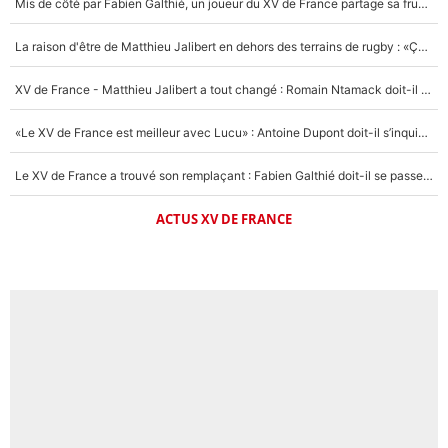
Mis de côté par Fabien Galthié, un joueur du XV de France partage sa frustration : «ils ne me l’ont pas dit tout de suite»
La raison d'être de Matthieu Jalibert en dehors des terrains de rugby : «Ça m'atteint autant que si tu touches à un membre de ma famille»
XV de France - Matthieu Jalibert a tout changé : Romain Ntamack doit-il s’inquiéter pour sa place à un an de la Coupe du monde ?
«Le XV de France est meilleur avec Lucu» : Antoine Dupont doit-il s’inquiéter pour sa place ?
Le XV de France a trouvé son remplaçant : Fabien Galthié doit-il se passer d'Antoine Dupont ?
ACTUS XV DE FRANCE