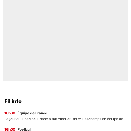
Fil info
16h30
Équipe de France
Le jour où Zinedine Zidane a fait craquer Didier Deschamps en équipe de France : «Je m’en suis voulu», l’ancien sélectionneur a regretté son geste !
16h00
Football