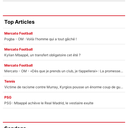
Top Articles
Mercato Football
Pogba - OM : Voilà l'homme qui a tout gâché !
Mercato Football
Kylian Mbappé, un transfert obligatoire cet été ?
Mercato Football
Mercato - OM - «Dès que je prends un club, je t’appellerai» : La promesse de Marcelino au moment de claquer la porte
Tennis
Victime de racisme contre Murray, Kyrgios pousse un énorme coup de gueule !
PSG
PSG : Mbappé achève le Real Madrid, le vestiaire exulte