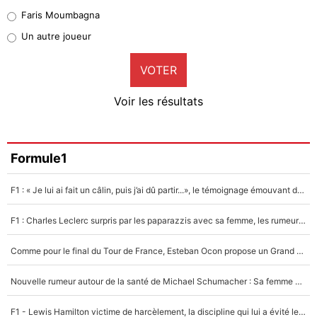
1%
Faris Moumbagna
Pierre-Emile Hojbjerg
Un autre joueur
9%
VOTER
Neal Maupay
4%
Voir les résultats
Amine Harit
3%
Faris Moumbagna
Formule1
5%
F1 : « Je lui ai fait un câlin, puis j’ai dû partir...», le témoignage émouvant de Max Verstappen sur sa fille
Un autre joueur
5%
F1 : Charles Leclerc surpris par les paparazzis avec sa femme, les rumeurs étaient vraies !
1537 personnes ont participé aux votes.
Comme pour le final du Tour de France, Esteban Ocon propose un Grand Prix de Formule 1 à Paris : «Autour de l’Arc de Triomphe, ce serait génial» !
Nouvelle rumeur autour de la santé de Michael Schumacher : Sa femme Corinna sort du silence
F1 - Lewis Hamilton victime de harcèlement, la discipline qui lui a évité le pire : «J'aurais probablement mal tourné»