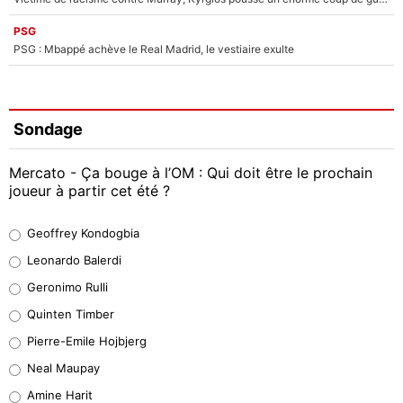
PSG
PSG : Mbappé achève le Real Madrid, le vestiaire exulte
Sondage
Mercato - Ça bouge à l’OM : Qui doit être le prochain
joueur à partir cet été ?
Geoffrey Kondogbia
Geoffrey Kondogbia
38%
Leonardo Balerdi
Leonardo Balerdi
Geronimo Rulli
32%
Quinten Timber
Geronimo Rulli
Pierre-Emile Hojbjerg
5%
Neal Maupay
Quinten Timber
Amine Harit