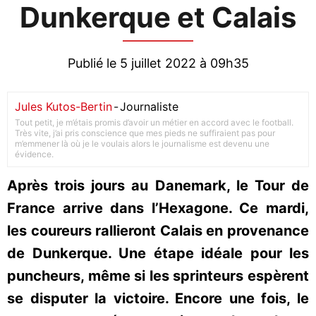
Dunkerque et Calais
Publié le 5 juillet 2022 à 09h35
Jules Kutos-Bertin
-
Journaliste
Tout petit, je m’étais promis d’avoir un métier en accord avec le football.
Très vite, j’ai pris conscience que mes pieds ne suffiraient pas pour
m’emmener là où je le voulais alors le journalisme est devenu une
évidence.
Après trois jours au Danemark, le Tour de
France arrive dans l’Hexagone. Ce mardi,
les coureurs rallieront Calais en provenance
de Dunkerque. Une étape idéale pour les
puncheurs, même si les sprinteurs espèrent
se disputer la victoire. Encore une fois, le