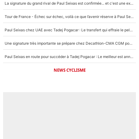
La signature du grand rival de Paul Seixas est confirmée... et c'est une excellente nouvelle pour l'équipe Decathlon-CMA CGM !
Tour de France - Échec sur échec, voilà ce que l’avenir réserve à Paul Seixas : «Tant qu’il y aura un Pogacar comme celui-là...»
Paul Seixas chez UAE avec Tadej Pogacar : Le transfert qui effraie le peloton, «c’est la pire des choses qui puisse arriver»
Une signature très importante se prépare chez Decathlon-CMA CGM pour aider Paul Seixas à gagner le Tour de France 2027
Paul Seixas en route pour succéder à Tadej Pogacar : Le meilleur est annoncé pour l’avenir de la pépite française
NEWS CYCLISME