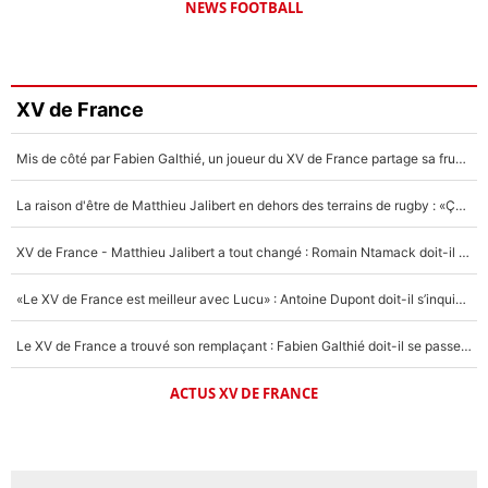
NEWS FOOTBALL
XV de France
Mis de côté par Fabien Galthié, un joueur du XV de France partage sa frustration : «ils ne me l’ont pas dit tout de suite»
La raison d'être de Matthieu Jalibert en dehors des terrains de rugby : «Ça m'atteint autant que si tu touches à un membre de ma famille»
XV de France - Matthieu Jalibert a tout changé : Romain Ntamack doit-il s’inquiéter pour sa place à un an de la Coupe du monde ?
«Le XV de France est meilleur avec Lucu» : Antoine Dupont doit-il s’inquiéter pour sa place ?
Le XV de France a trouvé son remplaçant : Fabien Galthié doit-il se passer d'Antoine Dupont ?
ACTUS XV DE FRANCE