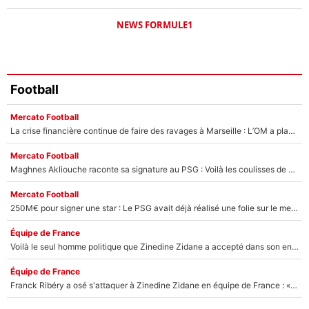
NEWS FORMULE1
Football
Mercato Football
La crise financière continue de faire des ravages à Marseille : L’OM a placé 12 joueurs sur le marché des transferts… et ça pourrait lui rapporter près de 100M€ !
Mercato Football
Maghnes Akliouche raconte sa signature au PSG : Voilà les coulisses de son transfert de rêve à 50M€
Mercato Football
250M€ pour signer une star : Le PSG avait déjà réalisé une folie sur le mercato bien avant Neymar !
Équipe de France
Voilà le seul homme politique que Zinedine Zidane a accepté dans son entourage : «Je garde un très bon souvenir de lui»
Équipe de France
Franck Ribéry a osé s'attaquer à Zinedine Zidane en équipe de France : «Je n'aurais jamais fait ça»