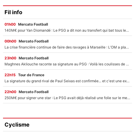
Fil info
01h00
Mercato Football
140M€ pour Yan Diomandé : Le PSG a dit non au transfert qui bat tous les records sur le mercato
00h00
Mercato Football
La crise financière continue de faire des ravages à Marseille : L’OM a placé 12 joueurs sur le marché des transferts… et ça pourrait lui rapporter près de 100M€ !
23h00
Mercato Football
Maghnes Akliouche raconte sa signature au PSG : Voilà les coulisses de son transfert de rêve à 50M€
22h15
Tour de France
La signature du grand rival de Paul Seixas est confirmée... et c'est une excellente nouvelle pour l'équipe Decathlon-CMA CGM !
22h00
Mercato Football
250M€ pour signer une star : Le PSG avait déjà réalisé une folie sur le mercato bien avant Neymar !
Cyclisme