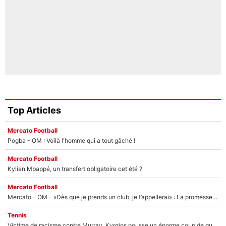
Top Articles
Mercato Football
Pogba - OM : Voilà l'homme qui a tout gâché !
Mercato Football
Kylian Mbappé, un transfert obligatoire cet été ?
Mercato Football
Mercato - OM - «Dès que je prends un club, je t’appellerai» : La promesse de Marcelino au moment de claquer la porte
Tennis
Victime de racisme contre Murray, Kyrgios pousse un énorme coup de gueule !