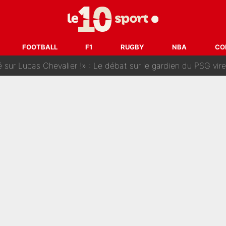
 dit ça...» : Kylian Mbappé raconte sa première rencontre avec Zi
i Benatia s'est battu pendant six mois pour le retenir à l'OM, le PSG a été
FOOTBALL
F1
RUGBY
NBA
CO
sur Lucas Chevalier !» : Le débat sur le gardien du PSG vire 
s : «Ils n’étaient pas proches», les confidences d’un membre de l’équipe d
 par Pablo Longoria : Quelques semaines après son départ, l'ancien directe