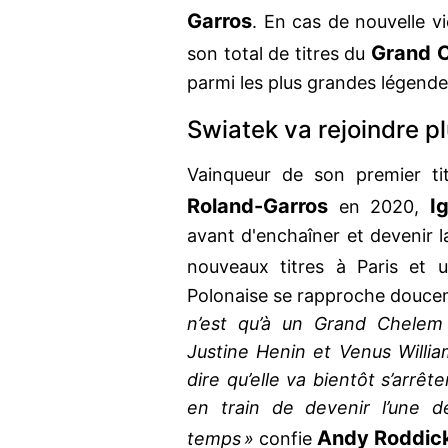
Garros
. En cas de nouvelle v
Grand 
son total de titres du
parmi les plus grandes légendes
Swiatek va rejoindre p
Vainqueur de son premier t
Roland-Garros
I
en 2020,
avant d'enchaîner et devenir 
nouveaux titres à Paris et u
Polonaise se rapproche douce
n’est qu’à un Grand Chelem
Justine Henin et Venus Willia
dire qu’elle va bientôt s’arrêt
en train de devenir l’une d
Andy Roddic
temps »
confie