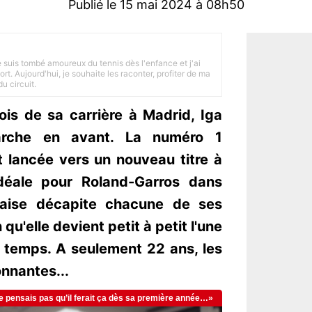
Publié le 15 mai 2024 à 08h50
je suis tombé amoureux du tennis dès l'enfance et j'ai
ort. Aujourd'hui, je souhaite les raconter, profiter de ma
u circuit.
ois de sa carrière à Madrid, Iga
arche en avant. La numéro 1
 lancée vers un nouveau titre à
déale pour Roland-Garros dans
naise décapite chacune de ses
qu'elle devient petit à petit l'une
s temps. A seulement 22 ans, les
onnantes...