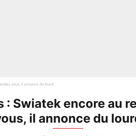
rendez-vous, il annonce du lourd
s : Swiatek encore au r
vous, il annonce du lour