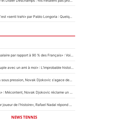
Zinédine Zidane et Didier Deschamps : «Ils n’étaient pas proches», les confidences d’un membre de l’équipe de France 1998 sur leur relation spéciale
Medhi Benatia s'est «senti trahi» par Pablo Longoria : Quelques semaines après son départ, l'ancien directeur de football de l'OM règle ses comptes
«C'est un beau salaire par rapport à 90 % des Français» : Voilà combien touchait Nelson Monfort sur France Télévisions avant de rejoindre CNews
«Elle était en couple avec un ami à moi» : L’improbable histoire derrière la «seule relation longue» de Novak Djokovic
Wimbledon : Mis sous pression, Novak Djokovic s'agace devant la presse !
«Trop de conflits» : Mécontent, Novak Djokovic réclame un grand changement !
«C'est le meilleur joueur de l'histoire», Rafael Nadal répond à la question que tout le monde se pose !
NEWS TENNIS