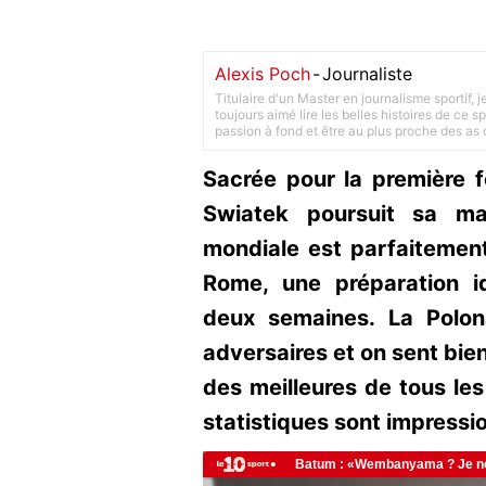
Alexis Poch
-
Journaliste
Titulaire d'un Master en journalisme sportif, 
toujours aimé lire les belles histoires de ce sp
passion à fond et être au plus proche des as d
Sacrée pour la première f
Swiatek poursuit sa m
mondiale est parfaitement
Rome, une préparation i
deux semaines. La Polo
adversaires et on sent bien 
des meilleures de tous le
statistiques sont impressi