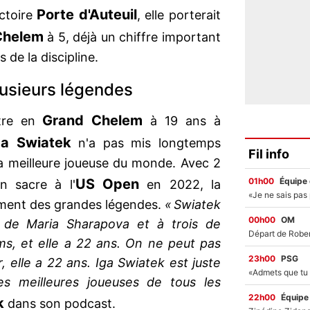
Porte d'Auteuil
ictoire
, elle porterait
Chelem
à 5, déjà un chiffre important
 de la discipline.
lusieurs légendes
Grand Chelem
itre en
à 19 ans à
ga Swiatek
n'a pas mis longtemps
Fil info
la meilleure joueuse du monde. Avec 2
01h00
Équipe
US Open
n sacre à l'
en 2022, la
ment des grandes légendes.
« Swiatek
00h00
OM
 de Maria Sharapova et à trois de
ms, et elle a 22 ans. On ne peut pas
23h00
PSG
er, elle a 22 ans. Iga Swiatek est juste
es meilleures joueuses de tous les
22h00
Équipe
k
dans son podcast.