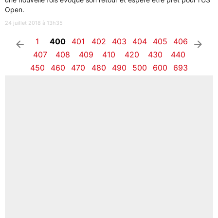
Open.
24 juillet 2018 à 13h35
1
400
401
402
403
404
405
406
arrow_left
arrow_right
407
408
409
410
420
430
440
450
460
470
480
490
500
600
693