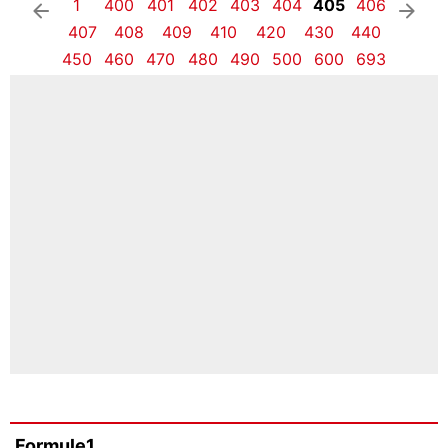
1
400
401
402
403
404
405
406
arrow_left
arrow_right
407
408
409
410
420
430
440
450
460
470
480
490
500
600
693
Formule1