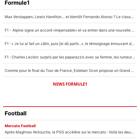
Faris Moumbagna
Formule1
4%
Max Verstappen, Lewis Hamilton… et bientôt Fernando Alonso ? Le classement des pilotes les mieux payés en Formule 1 risque de changer !
Un autre joueur
5%
F1 - Alpine signe un accord «impensable» et va entrer dans une nouvelle dimension : Grande nouvelle pour Pierre Gasly !
1650 personnes ont participé aux votes.
F1 : « Je lui ai fait un câlin, puis j’ai dû partir...», le témoignage émouvant de Max Verstappen sur sa fille
F1 : Charles Leclerc surpris par les paparazzis avec sa femme, les rumeurs étaient vraies !
Comme pour le final du Tour de France, Esteban Ocon propose un Grand Prix de Formule 1 à Paris : «Autour de l’Arc de Triomphe, ce serait génial» !
NEWS FORMULE1
Football
Mercato Football
Après Maghnes Akliouche, le PSG accèlère sur le mercato : Voilà les deux nouvelles recrues qui vont signer la semaine prochaine ?