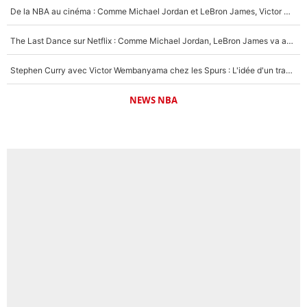
De la NBA au cinéma : Comme Michael Jordan et LeBron James, Victor Wembanyama rêve d'une carrière d'acteur !
The Last Dance sur Netflix : Comme Michael Jordan, LeBron James va avoir le droit à sa série !
Stephen Curry avec Victor Wembanyama chez les Spurs : L'idée d'un trade historique est lancée en NBA !
NEWS NBA