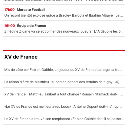
17h00
Mercato Football
Un record bientôt explosé grâce à Bradley Barcola et Ibrahim Mbaye : Le PSG sur le point de réaliser un mercato historique ?
16h00
Équipe de France
Zinédine Zidane va sélectionner des nouveaux joueurs : L’IA dévoile les 5 cracks qui pourraient rapidement le rejoindre en équipe de France !
XV de France
Mis de côté par Fabien Galthié, un joueur du XV de France partage sa frustration : «ils ne me l’ont pas dit tout de suite»
La raison d'être de Matthieu Jalibert en dehors des terrains de rugby : «Ça m'atteint autant que si tu touches à un membre de ma famille»
XV de France - Matthieu Jalibert a tout changé : Romain Ntamack doit-il s’inquiéter pour sa place à un an de la Coupe du monde ?
«Le XV de France est meilleur avec Lucu» : Antoine Dupont doit-il s’inquiéter pour sa place ?
Le XV de France a trouvé son remplaçant : Fabien Galthié doit-il se passer d'Antoine Dupont ?