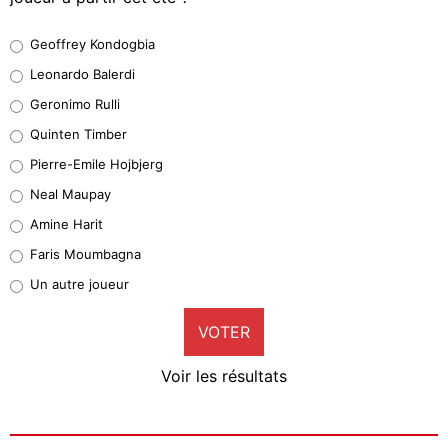
Geoffrey Kondogbia
Geoffrey Kondogbia
38%
Leonardo Balerdi
Leonardo Balerdi
Geronimo Rulli
32%
Quinten Timber
Geronimo Rulli
Pierre-Emile Hojbjerg
5%
Neal Maupay
Quinten Timber
Amine Harit
1%
Faris Moumbagna
Pierre-Emile Hojbjerg
Un autre joueur
9%
VOTER
Neal Maupay
4%
Voir les résultats
Amine Harit
3%