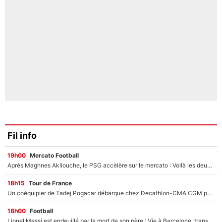
Fil info
19h00
Mercato Football
Après Maghnes Akliouche, le PSG accèlère sur le mercato : Voilà les deux nouvelles recrues qui vont signer la semaine prochaine ?
18h15
Tour de France
Un coéquipier de Tadej Pogacar débarque chez Decathlon-CMA CGM pour épauler Paul Seixas : «Mes meilleures années sont à venir»
18h00
Football
Lionel Messi est endeuillé par la mort de son père : Vie à Barcelone, transfert au PSG... voilà comment Jorge Messi a joué un rôle essentiel dans sa carrière !