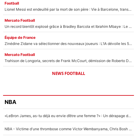
Football
Lionel Messi est endeuillé par la mort de son père : Vie à Barcelone, transfert au PSG... voilà comment Jorge Messi a joué un rôle essentiel dans sa carrière !
Mercato Football
Un record bientôt explosé grâce à Bradley Barcola et Ibrahim Mbaye : Le PSG sur le point de réaliser un mercato historique ?
Équipe de France
Zinédine Zidane va sélectionner des nouveaux joueurs : L’IA dévoile les 5 cracks qui pourraient rapidement le rejoindre en équipe de France !
Mercato Football
Trahison de Longoria, secrets de Frank McCourt, démission de Roberto De Zerbi : Medhi Benatia se lâche sur son départ de l'OM et fait d'importantes révélations
NEWS FOOTBALL
NBA
«LeBron James, as-tu déjà eu envie d’être une femme ?» : Un dérapage de Donald Trump sur la superstar de la NBA refait surface
NBA - Victime d'une thrombose comme Victor Wembanyama, Chris Bosh prévient le Français des risques sur sa santé : «J’ai failli mourir sur le coup et j’ai été ramené à la vie»