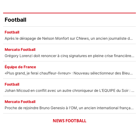
Football
Football
Après le dérapage de Nelson Monfort sur CNews, un ancien journaliste de France Télévisions relance la polémique sur les incendies en Gironde
Mercato Football
Grégory Lorenzi doit renoncer à cinq signatures en pleine crise financière : L’IA propose sept noms à l’OM pour un mercato réussi... à seulement 5M€ !
Équipe de France
«Plus grand, je ferai chauffeur-livreur» : Nouveau sélectionneur des Bleus, Zinédine Zidane s’était imaginé un avenir très différent lorsqu'il était enfant
Football
Johan Micoud en conflit avec un autre chroniqueur de L’EQUIPE du Soir : «Pendant un moment, je ne les ai pas remis ensemble dans l'émission»
Mercato Football
Proche de rejoindre Bruno Genesio à l'OM, un ancien international français va finalement débarquer... sur RMC !
NEWS FOOTBALL