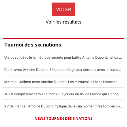
VOTER
Neal Maupay
4%
Voir les résultats
Amine Harit
3%
Faris Moumbagna
Tournoi des six nations
4%
Un joueur dévoile la méthode secrète pour battre Antoine Dupont... et ça marche !
Un autre joueur
5%
Clash avec Antoine Dupont : Un joueur réagit aux tensions avec la star du XV de France !
1462 personnes ont participé aux votes.
Matthieu Jalibert avec Antoine Dupont : Les retrouvailles sans Ntamack, «il y a eu des discussions»
«Il est complètement fou ce mec» : Le joueur du XV de France qui a choqué Matthieu Jalibert !
XV de France : Antoine Dupont impliqué dans «un moment très fort» en coulisses
NEWS TOURNOI DES 6 NATIONS