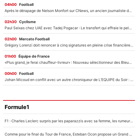
04h00
Football
Après le dérapage de Nelson Monfort sur CNews, un ancien journaliste de France Télévisions relance la polémique sur les incendies en Gironde
02h30
Cyclisme
Paul Seixas chez UAE avec Tadej Pogacar : Le transfert qui effraie le peloton, «c’est la pire des choses qui puisse arriver»
02h00
Mercato Football
Grégory Lorenzi doit renoncer à cinq signatures en pleine crise financière : L’IA propose sept noms à l’OM pour un mercato réussi... à seulement 5M€ !
01h00
Équipe de France
«Plus grand, je ferai chauffeur-livreur» : Nouveau sélectionneur des Bleus, Zinédine Zidane s’était imaginé un avenir très différent lorsqu'il était enfant
00h00
Football
Johan Micoud en conflit avec un autre chroniqueur de L’EQUIPE du Soir : «Pendant un moment, je ne les ai pas remis ensemble dans l'émission»
Formule1
F1 : Charles Leclerc surpris par les paparazzis avec sa femme, les rumeurs étaient vraies !
Comme pour le final du Tour de France, Esteban Ocon propose un Grand Prix de Formule 1 à Paris : «Autour de l’Arc de Triomphe, ce serait génial» !