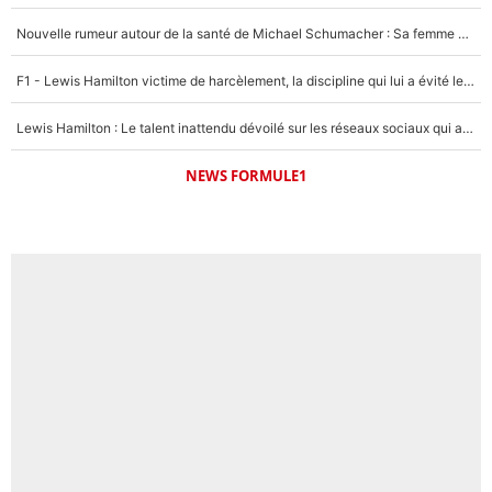
Nouvelle rumeur autour de la santé de Michael Schumacher : Sa femme Corinna sort du silence
F1 - Lewis Hamilton victime de harcèlement, la discipline qui lui a évité le pire : «J'aurais probablement mal tourné»
Lewis Hamilton : Le talent inattendu dévoilé sur les réseaux sociaux qui a impressionné Kim Kardashian pendant leurs vacances en amoureux !
NEWS FORMULE1