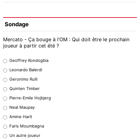
Sondage
Mercato - Ça bouge à l’OM : Qui doit être le prochain
joueur à partir cet été ?
Geoffrey Kondogbia
Geoffrey Kondogbia
38%
Leonardo Balerdi
Leonardo Balerdi
Geronimo Rulli
32%
Quinten Timber
Geronimo Rulli
Pierre-Emile Hojbjerg
4%
Neal Maupay
Quinten Timber
Amine Harit
1%
Faris Moumbagna
Pierre-Emile Hojbjerg
Un autre joueur
9%