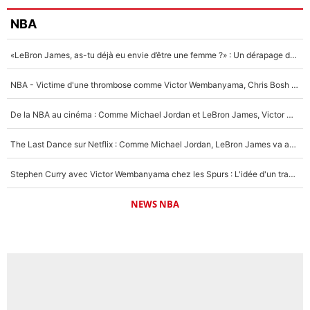
NBA
«LeBron James, as-tu déjà eu envie d’être une femme ?» : Un dérapage de Donald Trump sur la superstar de la NBA refait surface
NBA - Victime d'une thrombose comme Victor Wembanyama, Chris Bosh prévient le Français des risques sur sa santé : «J’ai failli mourir sur le coup et j’ai été ramené à la vie»
De la NBA au cinéma : Comme Michael Jordan et LeBron James, Victor Wembanyama rêve d'une carrière d'acteur !
The Last Dance sur Netflix : Comme Michael Jordan, LeBron James va avoir le droit à sa série !
Stephen Curry avec Victor Wembanyama chez les Spurs : L'idée d'un trade historique est lancée en NBA !
NEWS NBA