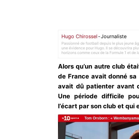
Hugo Chirossel
-
Journaliste
Passionné de football depuis le plus jeune âg
une évidence pour Hugo. Il se découvrira plus
horizons comme ceux de la Formule 1 et de l
Alors qu’un autre club étai
de France avait donné sa 
avait dû patienter avant 
Une période difficile pou
l’écart par son club et qui 