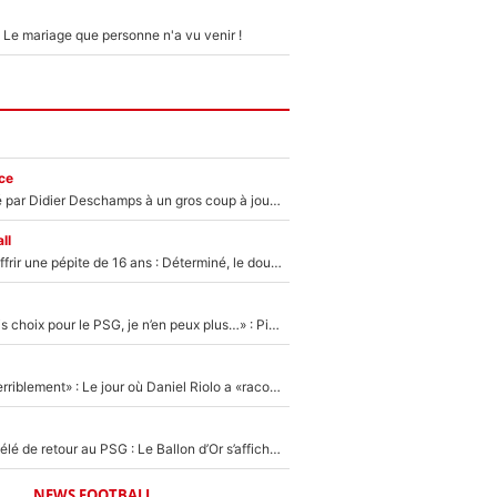
 Le mariage que personne n'a vu venir !
ce
Un joueur snobé par Didier Deschamps à un gros coup à jouer en équipe de France : Zinedine Zidane a trouvé son numéro 9 ?
ll
Le PSG veut s'offrir une pépite de 16 ans : Déterminé, le double champion d'Europe en titre est prêt à lâcher 40M€ pour celui que l'on compare déjà à Vinicius Jr !
«Un très mauvais choix pour le PSG, je n’en peux plus…» : Pierre Ménès s’est complètement trompé avec Luis Enrique et ces déclarations le prouvent !
«Je m’en veux terriblement» : Le jour où Daniel Riolo a «raconté n’importe quoi» dans l'After Foot !
Ousmane Dembélé de retour au PSG : Le Ballon d’Or s’affiche avec Bradley Barcola en plein cœur du feuilleton sur son départ !
NEWS FOOTBALL