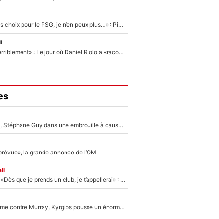
«Un très mauvais choix pour le PSG, je n’en peux plus…» : Pierre Ménès s’est complètement trompé avec Luis Enrique et ces déclarations le prouvent !
l
«Je m’en veux terriblement» : Le jour où Daniel Riolo a «raconté n’importe quoi» dans l'After Foot !
es
«Détester à vie», Stéphane Guy dans une embrouille à cause du PSG !
 prévue», la grande annonce de l’OM
ll
Mercato - OM - «Dès que je prends un club, je t’appellerai» : La promesse de Marcelino au moment de claquer la porte
Victime de racisme contre Murray, Kyrgios pousse un énorme coup de gueule !