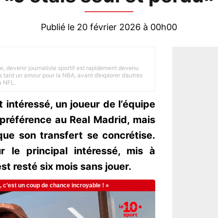
Publié le 20 février 2026 à 00h00
e, devenir journaliste sportif est rapidement devenu
 tard un amour pour la NBA, avant d’explorer d’autres
a NFL.
t intéressé, un joueur de l’équipe
préférence au Real Madrid, mais
que son transfert se concrétise.
r le principal intéressé, mis à
est resté six mois sans jouer.