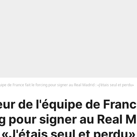
ipe de France fait le forcing pour signer au Real Madrid : «J'étais seul et perdu»
ur de l'équipe de France
g pour signer au Real M
«J'étais seul et perdu»