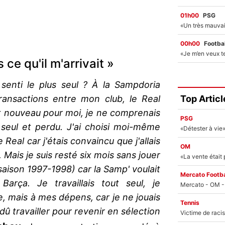
01h00
PSG
00h00
Footbal
ce qu'il m'arrivait »
enti le plus seul ? À la Sampdoria
Top Articl
transactions entre mon club, le Real
ut nouveau pour moi, je ne comprenais
PSG
is seul et perdu. J'ai choisi moi-même
 Real car j'étais convaincu que j'allais
OM
 Mais je suis resté six mois sans jouer
«La vente était
saison 1997-1998) car la Samp' voulait
Mercato Footba
arça. Je travaillais tout seul, je
te, mais à mes dépens, car je ne jouais
Tennis
dû travailler pour revenir en sélection