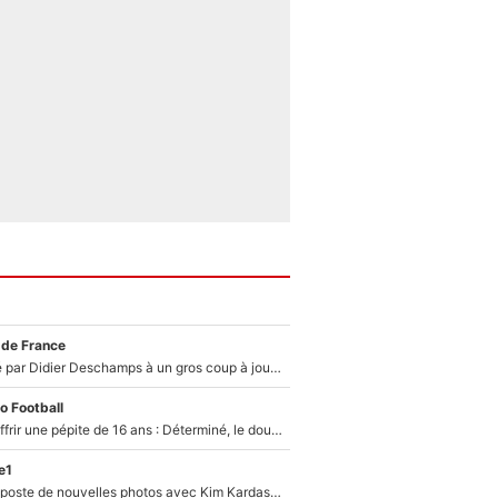
 de France
Un joueur snobé par Didier Deschamps à un gros coup à jouer en équipe de France : Zinedine Zidane a trouvé son numéro 9 ?
o Football
Le PSG veut s'offrir une pépite de 16 ans : Déterminé, le double champion d'Europe en titre est prêt à lâcher 40M€ pour celui que l'on compare déjà à Vinicius Jr !
e1
Lewis Hamilton poste de nouvelles photos avec Kim Kardashian : Ses fans le voient déjà redevenir champion du monde de F1 grâce à elle !