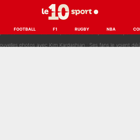
Deschamps à un gros coup à jouer en équipe de France : Zinedi
 ans : Déterminé, le double champion d'Europe en titre est prêt à lâcher 40M€ pour
FOOTBALL
F1
RUGBY
NBA
CO
les photos avec Kim Kardashian : Ses fans le voient déjà redevenir c
, je n’en peux plus…» : Pierre Ménès s’est complètement trompé avec Luis E
: Le jour où Daniel Riolo a «raconté n’importe quoi» dans l'Af