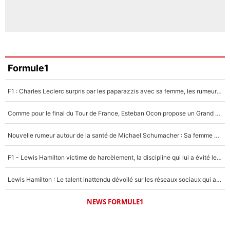
Formule1
F1 : Charles Leclerc surpris par les paparazzis avec sa femme, les rumeurs étaient vraies !
Comme pour le final du Tour de France, Esteban Ocon propose un Grand Prix de Formule 1 à Paris : «Autour de l’Arc de Triomphe, ce serait génial» !
Nouvelle rumeur autour de la santé de Michael Schumacher : Sa femme Corinna sort du silence
F1 - Lewis Hamilton victime de harcèlement, la discipline qui lui a évité le pire : «J'aurais probablement mal tourné»
Lewis Hamilton : Le talent inattendu dévoilé sur les réseaux sociaux qui a impressionné Kim Kardashian pendant leurs vacances en amoureux !
NEWS FORMULE1