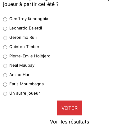
joueur à partir cet été ?
Geoffrey Kondogbia
Geoffrey Kondogbia
38%
Leonardo Balerdi
Leonardo Balerdi
Geronimo Rulli
32%
Quinten Timber
Geronimo Rulli
Pierre-Emile Hojbjerg
4%
Neal Maupay
Quinten Timber
Amine Harit
1%
Faris Moumbagna
Pierre-Emile Hojbjerg
Un autre joueur
9%
VOTER
Neal Maupay
4%
Voir les résultats
Amine Harit
3%