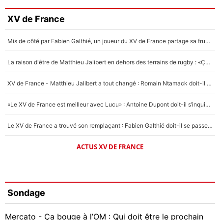
XV de France
Mis de côté par Fabien Galthié, un joueur du XV de France partage sa frustration : «ils ne me l’ont pas dit tout de suite»
La raison d'être de Matthieu Jalibert en dehors des terrains de rugby : «Ça m'atteint autant que si tu touches à un membre de ma famille»
XV de France - Matthieu Jalibert a tout changé : Romain Ntamack doit-il s’inquiéter pour sa place à un an de la Coupe du monde ?
«Le XV de France est meilleur avec Lucu» : Antoine Dupont doit-il s’inquiéter pour sa place ?
Le XV de France a trouvé son remplaçant : Fabien Galthié doit-il se passer d'Antoine Dupont ?
ACTUS XV DE FRANCE
Sondage
Mercato - Ça bouge à l’OM : Qui doit être le prochain