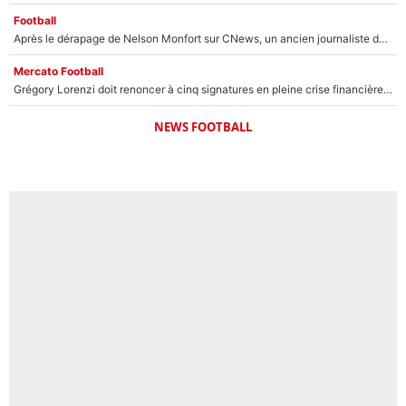
Football
Après le dérapage de Nelson Monfort sur CNews, un ancien journaliste de France Télévisions relance la polémique sur les incendies en Gironde
Mercato Football
Grégory Lorenzi doit renoncer à cinq signatures en pleine crise financière : L’IA propose sept noms à l’OM pour un mercato réussi... à seulement 5M€ !
NEWS FOOTBALL