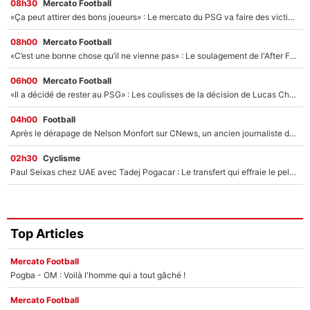
08h30
Mercato Football
«Ça peut attirer des bons joueurs» : Le mercato du PSG va faire des victimes dans l'effectif de Luis Enrique ?
08h00
Mercato Football
«C’est une bonne chose qu’il ne vienne pas» : Le soulagement de l'After Foot après le transfert avorté de Yan Diomandé au PSG
06h00
Mercato Football
«Il a décidé de rester au PSG» : Les coulisses de la décision de Lucas Chevalier pour son transfert
04h00
Football
Après le dérapage de Nelson Monfort sur CNews, un ancien journaliste de France Télévisions relance la polémique sur les incendies en Gironde
02h30
Cyclisme
Paul Seixas chez UAE avec Tadej Pogacar : Le transfert qui effraie le peloton, «c’est la pire des choses qui puisse arriver»
Top Articles
Mercato Football
Pogba - OM : Voilà l'homme qui a tout gâché !
Mercato Football