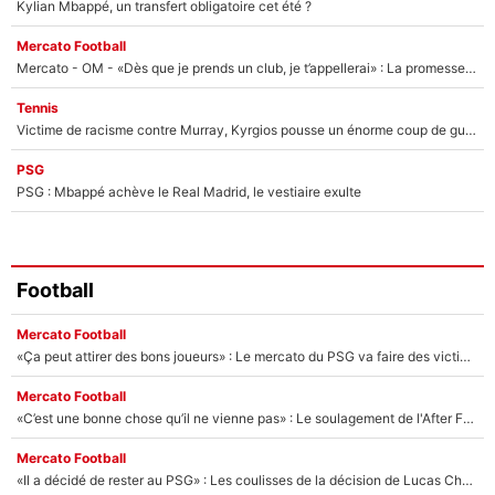
Kylian Mbappé, un transfert obligatoire cet été ?
Mercato Football
Mercato - OM - «Dès que je prends un club, je t’appellerai» : La promesse de Marcelino au moment de claquer la porte
Tennis
Victime de racisme contre Murray, Kyrgios pousse un énorme coup de gueule !
PSG
PSG : Mbappé achève le Real Madrid, le vestiaire exulte
Football
Mercato Football
«Ça peut attirer des bons joueurs» : Le mercato du PSG va faire des victimes dans l'effectif de Luis Enrique ?
Mercato Football
«C’est une bonne chose qu’il ne vienne pas» : Le soulagement de l'After Foot après le transfert avorté de Yan Diomandé au PSG
Mercato Football
«Il a décidé de rester au PSG» : Les coulisses de la décision de Lucas Chevalier pour son transfert