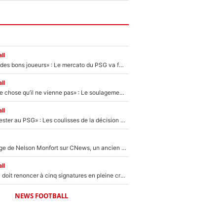
ll
«Ça peut attirer des bons joueurs» : Le mercato du PSG va faire des victimes dans l'effectif de Luis Enrique ?
ll
«C’est une bonne chose qu’il ne vienne pas» : Le soulagement de l'After Foot après le transfert avorté de Yan Diomandé au PSG
ll
«Il a décidé de rester au PSG» : Les coulisses de la décision de Lucas Chevalier pour son transfert
Après le dérapage de Nelson Monfort sur CNews, un ancien journaliste de France Télévisions relance la polémique sur les incendies en Gironde
ll
Grégory Lorenzi doit renoncer à cinq signatures en pleine crise financière : L’IA propose sept noms à l’OM pour un mercato réussi... à seulement 5M€ !
NEWS FOOTBALL