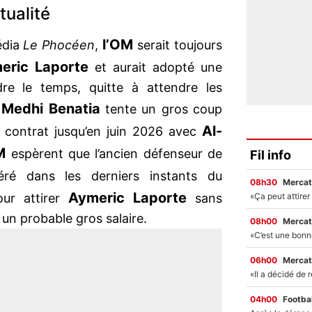
tualité
l’OM
édia
Le Phocéen
,
serait toujours
eric Laporte
et aurait adopté une
dre le temps, quitte à attendre les
Medhi Benatia
.
tente un gros coup
Al-
us contrat jusqu’en juin 2026 avec
M
espèrent que l’ancien défenseur de
Fil info
éré dans les derniers instants du
08h30
Mercat
Aymeric Laporte
our attirer
sans
 un probable gros salaire.
08h00
Mercat
06h00
Mercat
04h00
Footbal