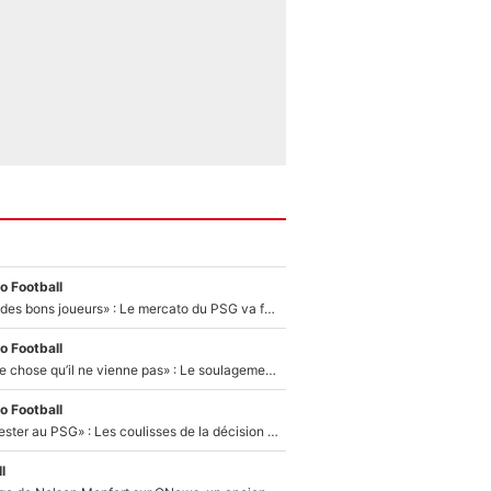
o Football
«Ça peut attirer des bons joueurs» : Le mercato du PSG va faire des victimes dans l'effectif de Luis Enrique ?
o Football
«C’est une bonne chose qu’il ne vienne pas» : Le soulagement de l'After Foot après le transfert avorté de Yan Diomandé au PSG
o Football
«Il a décidé de rester au PSG» : Les coulisses de la décision de Lucas Chevalier pour son transfert
l