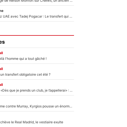
Après le dérapage de Nelson Monfort sur CNews, un ancien journaliste de France Télévisions relance la polémique sur les incendies en Gironde
me
Paul Seixas chez UAE avec Tadej Pogacar : Le transfert qui effraie le peloton, «c’est la pire des choses qui puisse arriver»
es
ll
ilà l'homme qui a tout gâché !
ll
n transfert obligatoire cet été ?
ll
Mercato - OM - «Dès que je prends un club, je t’appellerai» : La promesse de Marcelino au moment de claquer la porte
Victime de racisme contre Murray, Kyrgios pousse un énorme coup de gueule !
hève le Real Madrid, le vestiaire exulte