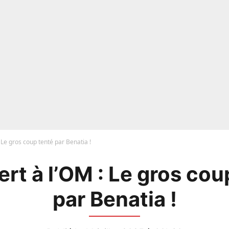
: Le gros coup tenté par Benatia !
ert à l’OM : Le gros cou
par Benatia !