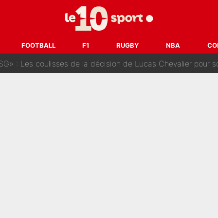
oueurs» : Le mercato du PSG va faire des victimes dans l'effe
 ne vienne pas» : Le soulagement de l'After Foot après le trans
FOOTBALL
F1
RUGBY
NBA
CO
SG» : Les coulisses de la décision de Lucas Chevalier pour s
fort sur CNews, un ancien journaliste de France Télévisions relance la 
dej Pogacar : Le transfert qui effraie le peloton, «c’est la 