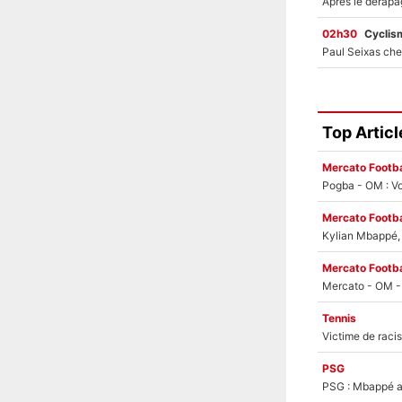
02h30
Cyclis
Top Articl
Mercato Footba
Pogba - OM : Vo
Mercato Footba
Kylian Mbappé, u
Mercato Footba
Tennis
PSG
PSG : Mbappé ac