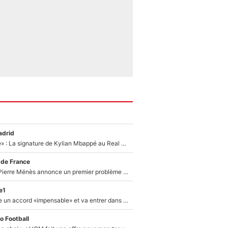
adrid
«C'est une fierté» : La signature de Kylian Mbappé au Real Madrid continue de régaler l'Espagne
 de France
Michael Olise : Pierre Ménès annonce un premier problème pour Zinedine Zidane en équipe de France
e1
F1 - Alpine signe un accord «impensable» et va entrer dans une nouvelle dimension : Grande nouvelle pour Pierre Gasly !
o Football