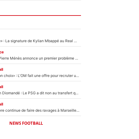
«C'est une fierté» : La signature de Kylian Mbappé au Real Madrid continue de régaler l'Espagne
ce
Michael Olise : Pierre Ménès annonce un premier problème pour Zinedine Zidane en équipe de France
ll
«C’est un très bon choix» : L'OM fait une offre pour recruter un ancien joueur du PSG... et c'est validé dans l'After Foot !
ll
140M€ pour Yan Diomandé : Le PSG a dit non au transfert qui bat tous les records sur le mercato
ll
La crise financière continue de faire des ravages à Marseille : L’OM a placé 12 joueurs sur le marché des transferts… et ça pourrait lui rapporter près de 100M€ !
NEWS FOOTBALL