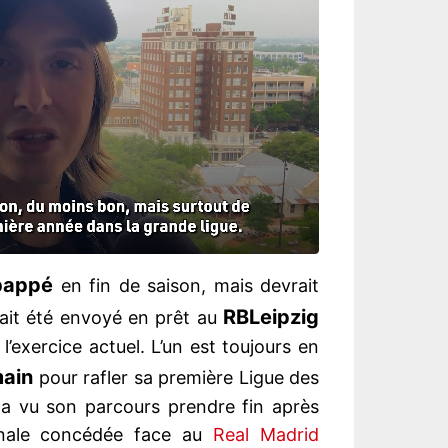
bappé
en fin de saison, mais devrait
RB
Leipzig
ait été envoyé en prêt au
e l’exercice actuel. L’un est toujours en
main
pour rafler sa première Ligue des
a vu son parcours prendre fin après
finale concédée face au
Real Madrid