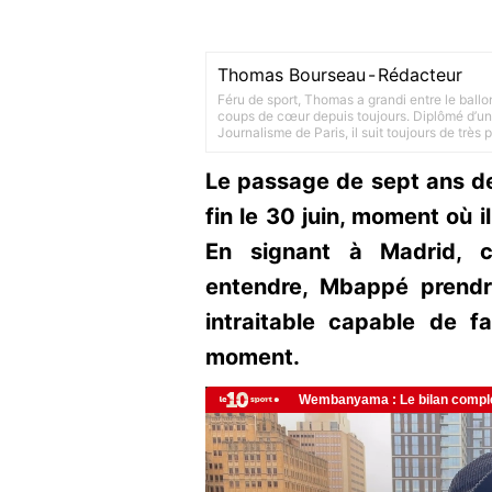
Thomas Bourseau
-
Rédacteur
Féru de sport, Thomas a grandi entre le ballo
coups de cœur depuis toujours. Diplômé d’un 
Journalisme de Paris, il suit toujours de très
Le passage de sept ans d
fin le 30 juin, moment où i
En signant à Madrid, c
entendre, Mbappé prendr
intraitable capable de fa
moment.