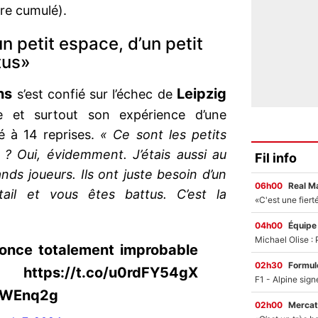
ore cumulé).
un petit espace, d’un petit
tus»
ns
Leipzig
s’est confié sur l’échec de
ue et surtout son expérience d’une
é à 14 reprises.
« Ce sont les petits
e ? Oui, évidemment. J’étais aussi au
Fil info
nds joueurs. Ils ont juste besoin d’un
06h00
Real M
tail et vous êtes battus. C’est la
04h00
Équipe
nonce totalement improbable
02h30
Formul
://t.co/u0rdFY54gX
POWEnq2g
02h00
Mercat