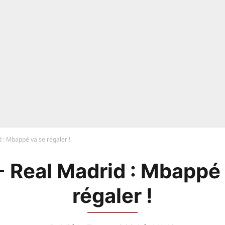
 : Mbappé va se régaler !
- Real Madrid : Mbappé 
régaler !