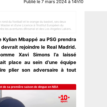
Publié le 7 mars 2024 à 14h10
n rond du football et le orange du basket, ses deux
Master et d’une Licence à l’Institut Européen du
 près les aventures d’Arsenal et des Los Angeles Lakers.
e Kylian Mbappé au PSG prendra
l devrait rejoindre le Real Madrid.
omme Xavi Simons l’a laissé
ait place au sein d’une équipe
ire plier son adversaire à tout