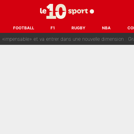
gnature de Kylian Mbappé au Real Madrid continue de régaler 
ès annonce un premier problème pour Zinedine Zidane en éq
FOOTBALL
F1
RUGBY
NBA
CO
 «impensable» et va entrer dans une nouvelle dimension : Gra
L'OM fait une offre pour recruter un ancien joueur du PSG... et
Le PSG a dit non au transfert qui bat tous les records sur 