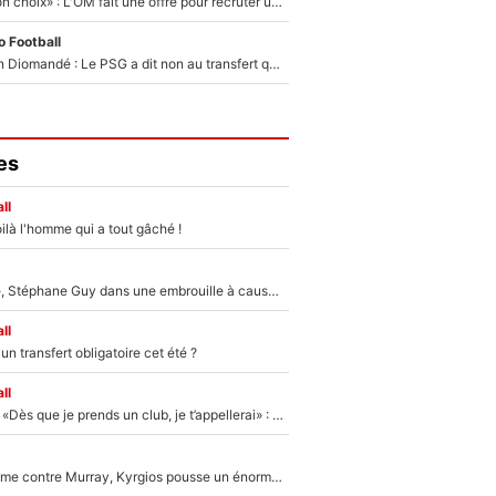
«C’est un très bon choix» : L'OM fait une offre pour recruter un ancien joueur du PSG... et c'est validé dans l'After Foot !
 Football
140M€ pour Yan Diomandé : Le PSG a dit non au transfert qui bat tous les records sur le mercato
es
ll
ilà l'homme qui a tout gâché !
«Détester à vie», Stéphane Guy dans une embrouille à cause du PSG !
ll
n transfert obligatoire cet été ?
ll
Mercato - OM - «Dès que je prends un club, je t’appellerai» : La promesse de Marcelino au moment de claquer la porte
Victime de racisme contre Murray, Kyrgios pousse un énorme coup de gueule !