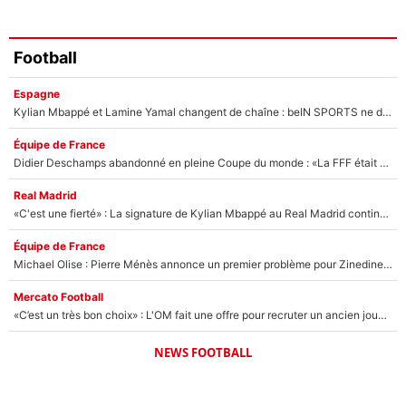
Football
Espagne
Kylian Mbappé et Lamine Yamal changent de chaîne : beIN SPORTS ne digère pas cette décision historique et prédit un fiasco pour la Liga
Équipe de France
Didier Deschamps abandonné en pleine Coupe du monde : «La FFF était déjà passée à Zinedine Zidane»
Real Madrid
«C'est une fierté» : La signature de Kylian Mbappé au Real Madrid continue de régaler l'Espagne
Équipe de France
Michael Olise : Pierre Ménès annonce un premier problème pour Zinedine Zidane en équipe de France
Mercato Football
«C’est un très bon choix» : L'OM fait une offre pour recruter un ancien joueur du PSG... et c'est validé dans l'After Foot !
NEWS FOOTBALL