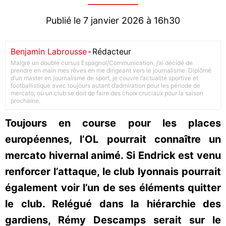
Publié le 7 janvier 2026 à 16h30
Benjamin Labrousse
-
Rédacteur
Malgré un double cursus Espagnol/Communication, j’ai décidé de
prendre en main mes rêves en me dirigeant vers le journalisme. Diplômé
d’un master en journalisme de sport, je couvre l’actualité sportive et
footballistique avec toujours autant d’admiration pour les période de
mercato, où un club se doit de faire des choix cruciaux pour la saison
prochaine.
Toujours en course pour les places
européennes, l’OL pourrait connaître un
mercato hivernal animé. Si Endrick est venu
renforcer l’attaque, le club lyonnais pourrait
également voir l’un de ses éléments quitter
le club. Relégué dans la hiérarchie des
gardiens, Rémy Descamps serait sur le