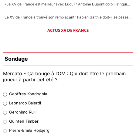
«Le XV de France est meilleur avec Lucu» : Antoine Dupont doit-il s’inquiéter pour sa place ?
Le XV de France a trouvé son remplaçant : Fabien Galthié doit-il se passer d'Antoine Dupont ?
ACTUS XV DE FRANCE
Sondage
Mercato - Ça bouge à l’OM : Qui doit être le prochain
joueur à partir cet été ?
Geoffrey Kondogbia
Geoffrey Kondogbia
38%
Leonardo Balerdi
Leonardo Balerdi
Geronimo Rulli
32%
Quinten Timber
Geronimo Rulli
Pierre-Emile Hojbjerg
5%