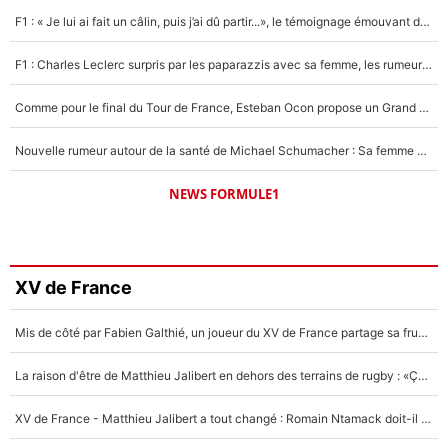
F1 : « Je lui ai fait un câlin, puis j’ai dû partir...», le témoignage émouvant de Max Verstappen sur sa fille
F1 : Charles Leclerc surpris par les paparazzis avec sa femme, les rumeurs étaient vraies !
Comme pour le final du Tour de France, Esteban Ocon propose un Grand Prix de Formule 1 à Paris : «Autour de l’Arc de Triomphe, ce serait génial» !
Nouvelle rumeur autour de la santé de Michael Schumacher : Sa femme Corinna sort du silence
NEWS FORMULE1
XV de France
Mis de côté par Fabien Galthié, un joueur du XV de France partage sa frustration : «ils ne me l’ont pas dit tout de suite»
La raison d'être de Matthieu Jalibert en dehors des terrains de rugby : «Ça m'atteint autant que si tu touches à un membre de ma famille»
XV de France - Matthieu Jalibert a tout changé : Romain Ntamack doit-il s’inquiéter pour sa place à un an de la Coupe du monde ?