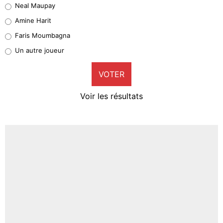
Neal Maupay
Quinten Timber
Amine Harit
1%
Faris Moumbagna
Pierre-Emile Hojbjerg
Un autre joueur
9%
VOTER
Neal Maupay
4%
Voir les résultats
Amine Harit
3%
Faris Moumbagna
5%
Un autre joueur
5%
1551 personnes ont participé aux votes.