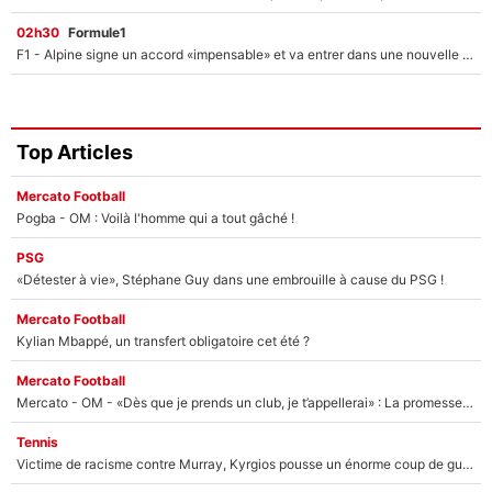
02h30
Formule1
F1 - Alpine signe un accord «impensable» et va entrer dans une nouvelle dimension : Grande nouvelle pour Pierre Gasly !
Top Articles
Mercato Football
Pogba - OM : Voilà l'homme qui a tout gâché !
PSG
«Détester à vie», Stéphane Guy dans une embrouille à cause du PSG !
Mercato Football
Kylian Mbappé, un transfert obligatoire cet été ?
Mercato Football
Mercato - OM - «Dès que je prends un club, je t’appellerai» : La promesse de Marcelino au moment de claquer la porte
Tennis
Victime de racisme contre Murray, Kyrgios pousse un énorme coup de gueule !