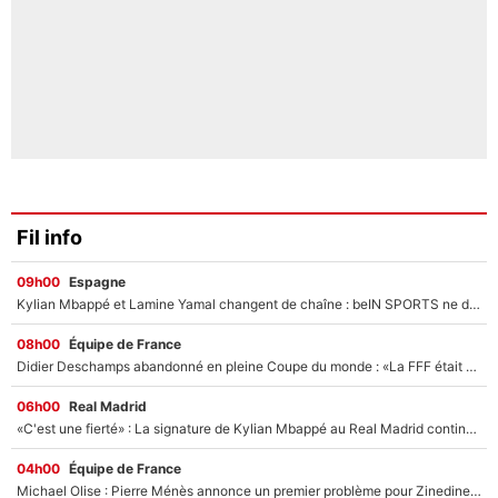
Fil info
09h00
Espagne
Kylian Mbappé et Lamine Yamal changent de chaîne : beIN SPORTS ne digère pas cette décision historique et prédit un fiasco pour la Liga
08h00
Équipe de France
Didier Deschamps abandonné en pleine Coupe du monde : «La FFF était déjà passée à Zinedine Zidane»
06h00
Real Madrid
«C'est une fierté» : La signature de Kylian Mbappé au Real Madrid continue de régaler l'Espagne
04h00
Équipe de France
Michael Olise : Pierre Ménès annonce un premier problème pour Zinedine Zidane en équipe de France