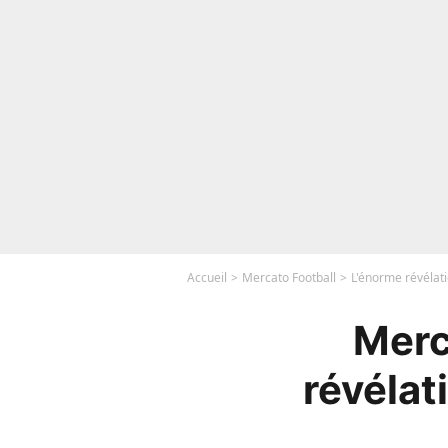
Accueil
Mercato Football
L'énorme révélati
Merc
révélat