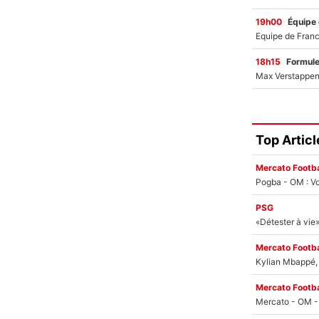
19h00
Équipe
18h15
Formul
Top Articl
Mercato Footba
Pogba - OM : Vo
PSG
Mercato Footba
Kylian Mbappé, u
Mercato Footba