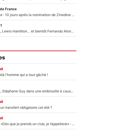
 de France
Equipe de France : 10 jours après la nomination de Zinedine Zidane, c'est au tour de son fils de prendre un nouveau départ !
e1
Max Verstappen, Lewis Hamilton… et bientôt Fernando Alonso ? Le classement des pilotes les mieux payés en Formule 1 risque de changer !
es
ll
ilà l'homme qui a tout gâché !
«Détester à vie», Stéphane Guy dans une embrouille à cause du PSG !
ll
n transfert obligatoire cet été ?
ll
Mercato - OM - «Dès que je prends un club, je t’appellerai» : La promesse de Marcelino au moment de claquer la porte