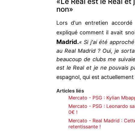
«Le Real est le Real et
non»
Lors d'un entretien accord
expliqué comment il avait sn
Madrid.
« Si j'ai été approch
au Real Madrid ? Oui, je sort
beaucoup de clubs me suivaien
est le Real et je ne pouvais p
espagnol, qui est actuellement
Articles liés
Mercato - PSG : Kylian Mbapp
Mercato - PSG : Leonardo sait
0€ !
Mercato - Real Madrid : Cette
retentissante !