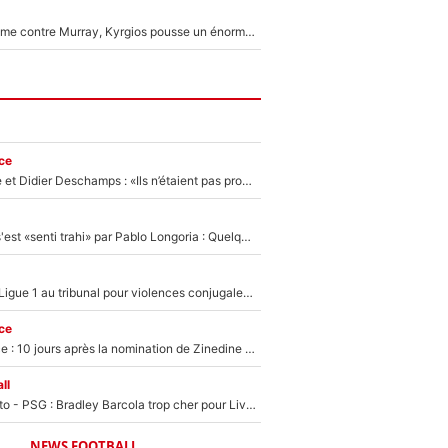
Victime de racisme contre Murray, Kyrgios pousse un énorme coup de gueule !
ce
Zinédine Zidane et Didier Deschamps : «Ils n’étaient pas proches», les confidences d’un membre de l’équipe de France 1998 sur leur relation spéciale
Medhi Benatia s'est «senti trahi» par Pablo Longoria : Quelques semaines après son départ, l'ancien directeur de football de l'OM règle ses comptes
Des terrains de Ligue 1 au tribunal pour violences conjugales : Un arbitre français encourt une peine de 18 mois de prison !
ce
Equipe de France : 10 jours après la nomination de Zinedine Zidane, c'est au tour de son fils de prendre un nouveau départ !
ll
EXCLU - Mercato - PSG : Bradley Barcola trop cher pour Liverpool
NEWS FOOTBALL