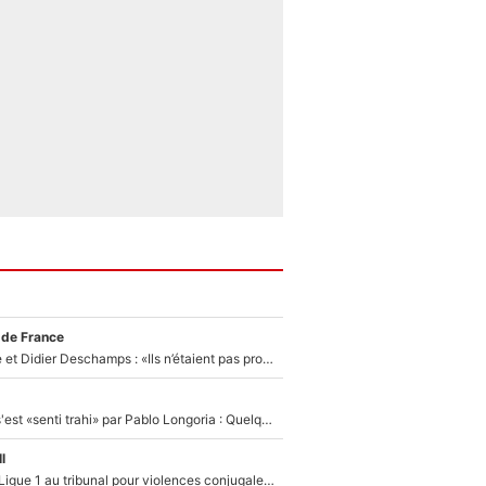
 de France
Zinédine Zidane et Didier Deschamps : «Ils n’étaient pas proches», les confidences d’un membre de l’équipe de France 1998 sur leur relation spéciale
Medhi Benatia s'est «senti trahi» par Pablo Longoria : Quelques semaines après son départ, l'ancien directeur de football de l'OM règle ses comptes
l
Des terrains de Ligue 1 au tribunal pour violences conjugales : Un arbitre français encourt une peine de 18 mois de prison !