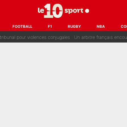
s : «Ils n’étaient pas proches», les confidences d’un membre de l’équipe d
 par Pablo Longoria : Quelques semaines après son départ, l'ancien directe
FOOTBALL
F1
RUGBY
NBA
CO
tribunal pour violences conjugales : Un arbitre français encou
après la nomination de Zinedine Zidane, c'est au tour de son fi
 et bientôt Fernando Alonso ? Le classement des pilotes les mieux p