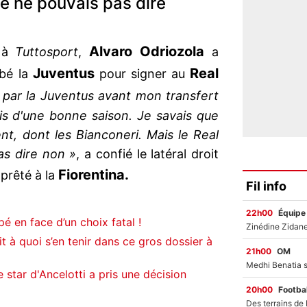
 je ne pouvais pas dire
Alvaro Odriozola
é à
Tuttosport
,
a
Juventus
Real
obé la
pour signer au
é par la Juventus avant mon transfert
ais d'une bonne saison. Je savais que
t, dont les Bianconeri. Mais le Real
as dire non »
, a confié le latéral droit
Fiorentina.
 prêté à la
Fil info
22h00
Équipe
é en face d’un choix fatal !
 à quoi s’en tenir dans ce gros dossier à
21h00
OM
 star d'Ancelotti a pris une décision
20h00
Footbal