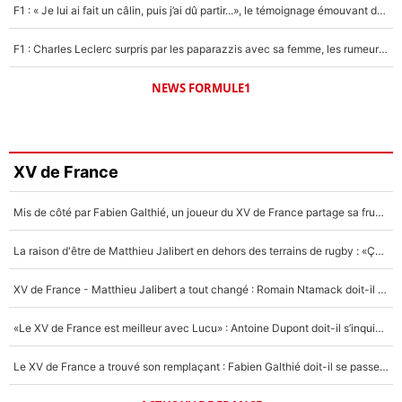
F1 : « Je lui ai fait un câlin, puis j’ai dû partir...», le témoignage émouvant de Max Verstappen sur sa fille
F1 : Charles Leclerc surpris par les paparazzis avec sa femme, les rumeurs étaient vraies !
NEWS FORMULE1
XV de France
Mis de côté par Fabien Galthié, un joueur du XV de France partage sa frustration : «ils ne me l’ont pas dit tout de suite»
La raison d'être de Matthieu Jalibert en dehors des terrains de rugby : «Ça m'atteint autant que si tu touches à un membre de ma famille»
XV de France - Matthieu Jalibert a tout changé : Romain Ntamack doit-il s’inquiéter pour sa place à un an de la Coupe du monde ?
«Le XV de France est meilleur avec Lucu» : Antoine Dupont doit-il s’inquiéter pour sa place ?
Le XV de France a trouvé son remplaçant : Fabien Galthié doit-il se passer d'Antoine Dupont ?