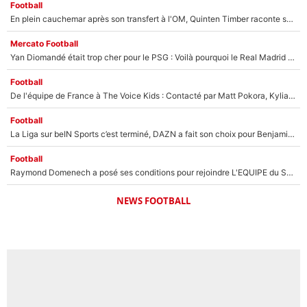
Football
En plein cauchemar après son transfert à l'OM, Quinten Timber raconte ses doutes après sa signature à Marseille
Mercato Football
Yan Diomandé était trop cher pour le PSG : Voilà pourquoi le Real Madrid a accepté de payer la somme record de 140M€ pour boucler son transfert !
Football
De l'équipe de France à The Voice Kids : Contacté par Matt Pokora, Kylian Mbappé a accepté de jouer un rôle inédit sur TF1 !
Football
La Liga sur beIN Sports c’est terminé, DAZN a fait son choix pour Benjamin Da Silva et Omar Da Fonseca !
Football
Raymond Domenech a posé ses conditions pour rejoindre L'EQUIPE du Soir : Il refuse de faire l'émission avec un autre chroniqueur !
NEWS FOOTBALL