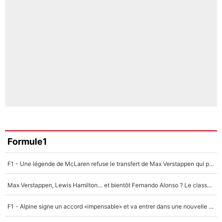
Formule1
F1 - Une légende de McLaren refuse le transfert de Max Verstappen qui pourrait «faire des vagues» et plomber l'ambiance dans l'équipe
Max Verstappen, Lewis Hamilton… et bientôt Fernando Alonso ? Le classement des pilotes les mieux payés en Formule 1 risque de changer !
F1 - Alpine signe un accord «impensable» et va entrer dans une nouvelle dimension : Grande nouvelle pour Pierre Gasly !