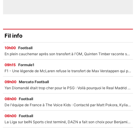
Fil info
10h00
Football
En plein cauchemar après son transfert à l'OM, Quinten Timber raconte ses doutes après sa signature à Marseille
09h15
Formule1
F1 - Une légende de McLaren refuse le transfert de Max Verstappen qui pourrait «faire des vagues» et plomber l'ambiance dans l'équipe
09h00
Mercato Football
Yan Diomandé était trop cher pour le PSG : Voilà pourquoi le Real Madrid a accepté de payer la somme record de 140M€ pour boucler son transfert !
08h00
Football
De l'équipe de France à The Voice Kids : Contacté par Matt Pokora, Kylian Mbappé a accepté de jouer un rôle inédit sur TF1 !
06h00
Football
La Liga sur beIN Sports c’est terminé, DAZN a fait son choix pour Benjamin Da Silva et Omar Da Fonseca !