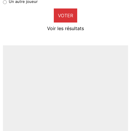
Un autre joueur
9%
VOTER
Neal Maupay
4%
Voir les résultats
Amine Harit
3%
Faris Moumbagna
4%
Un autre joueur
5%
1672 personnes ont participé aux votes.