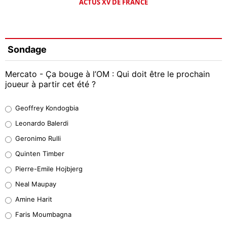
ACTUS XV DE FRANCE
Sondage
Mercato - Ça bouge à l’OM : Qui doit être le prochain
joueur à partir cet été ?
Geoffrey Kondogbia
Geoffrey Kondogbia
38%
Leonardo Balerdi
Leonardo Balerdi
Geronimo Rulli
32%
Quinten Timber
Geronimo Rulli
Pierre-Emile Hojbjerg
5%
Neal Maupay
Quinten Timber
Amine Harit
1%
Faris Moumbagna
Pierre-Emile Hojbjerg