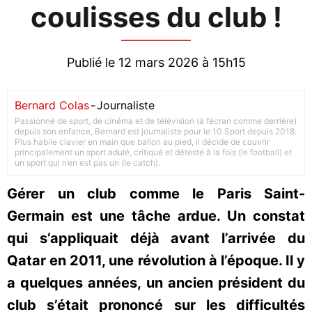
coulisses du club !
Publié le 12 mars 2026 à 15h15
Bernard Colas
-
Journaliste
Passionné de sport, de cinéma et de télévision (à l’écran comme derrière)
depuis son enfance, Bernard est journaliste pour le 10 Sport depuis 2018.
Plus habile clavier en main que ballon au pied, il décide de couvrir
principalement un sport adulé, critiqué et détesté à la fois (le football) et
un sport qui n’en est pas un (le catch).
Gérer un club comme le Paris Saint-
Germain est une tâche ardue. Un constat
qui s’appliquait déjà avant l’arrivée du
Qatar en 2011, une révolution à l’époque. Il y
a quelques années, un ancien président du
club s’était prononcé sur les difficultés