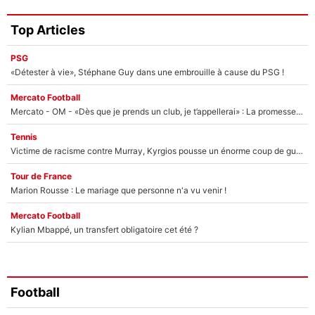
Top Articles
PSG
«Détester à vie», Stéphane Guy dans une embrouille à cause du PSG !
Mercato Football
Mercato - OM - «Dès que je prends un club, je t’appellerai» : La promesse de Marcelino au moment de claquer la porte
Tennis
Victime de racisme contre Murray, Kyrgios pousse un énorme coup de gueule !
Tour de France
Marion Rousse : Le mariage que personne n'a vu venir !
Mercato Football
Kylian Mbappé, un transfert obligatoire cet été ?
Football