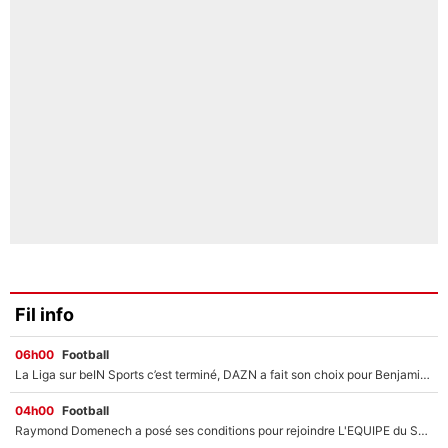
Fil info
06h00
Football
La Liga sur beIN Sports c’est terminé, DAZN a fait son choix pour Benjamin Da Silva et Omar Da Fonseca !
04h00
Football
Raymond Domenech a posé ses conditions pour rejoindre L'EQUIPE du Soir : Il refuse de faire l'émission avec un autre chroniqueur !