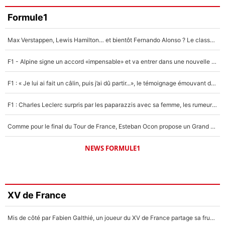
Formule1
Max Verstappen, Lewis Hamilton… et bientôt Fernando Alonso ? Le classement des pilotes les mieux payés en Formule 1 risque de changer !
F1 - Alpine signe un accord «impensable» et va entrer dans une nouvelle dimension : Grande nouvelle pour Pierre Gasly !
F1 : « Je lui ai fait un câlin, puis j’ai dû partir...», le témoignage émouvant de Max Verstappen sur sa fille
F1 : Charles Leclerc surpris par les paparazzis avec sa femme, les rumeurs étaient vraies !
Comme pour le final du Tour de France, Esteban Ocon propose un Grand Prix de Formule 1 à Paris : «Autour de l’Arc de Triomphe, ce serait génial» !
NEWS FORMULE1
XV de France
Mis de côté par Fabien Galthié, un joueur du XV de France partage sa frustration : «ils ne me l’ont pas dit tout de suite»