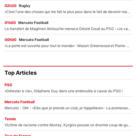
02h30
Rugby
«C’est l'une des choses qui me fait le plus peur dans le fait de devenir maman» : En couple avec Antoine Dupont, Iris Mittenaere s'inquiète déjà pour ses futurs enfants !
01h00
Mercato Football
Le transfert de Maghnes Akliouche menace Désiré Doué au PSG : «Je valide à 200%»
00h00
Mercato Football
«La porte est ouverte pour tout le monde» : Mason Greenwood et Pierre-Emerick Aubameyang ont quitté l'OM, Amine Gouiri balance sur la suite du mercato et sur la réaction du vestiaire !
Top Articles
PSG
«Détester à vie», Stéphane Guy dans une embrouille à cause du PSG !
Mercato Football
Mercato - OM - «Dès que je prends un club, je t’appellerai» : La promesse de Marcelino au moment de claquer la porte
Tennis
Victime de racisme contre Murray, Kyrgios pousse un énorme coup de gueule !
Tour de France