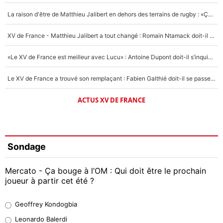
La raison d'être de Matthieu Jalibert en dehors des terrains de rugby : «Ça m'atteint autant que si tu touches à un membre de ma famille»
XV de France - Matthieu Jalibert a tout changé : Romain Ntamack doit-il s’inquiéter pour sa place à un an de la Coupe du monde ?
«Le XV de France est meilleur avec Lucu» : Antoine Dupont doit-il s’inquiéter pour sa place ?
Le XV de France a trouvé son remplaçant : Fabien Galthié doit-il se passer d'Antoine Dupont ?
ACTUS XV DE FRANCE
Sondage
Mercato - Ça bouge à l’OM : Qui doit être le prochain
joueur à partir cet été ?
Geoffrey Kondogbia
Geoffrey Kondogbia
38%
Leonardo Balerdi