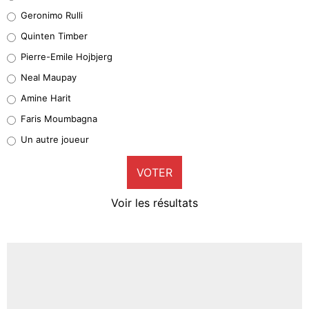
Leonardo Balerdi
Geronimo Rulli
32%
Quinten Timber
Geronimo Rulli
Pierre-Emile Hojbjerg
5%
Neal Maupay
Quinten Timber
Amine Harit
1%
Faris Moumbagna
Pierre-Emile Hojbjerg
Un autre joueur
9%
VOTER
Neal Maupay
4%
Voir les résultats
Amine Harit
3%
Faris Moumbagna
4%
Un autre joueur