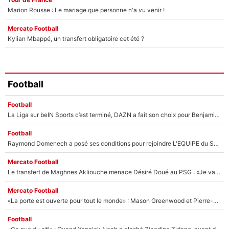
Marion Rousse : Le mariage que personne n'a vu venir !
Mercato Football
Kylian Mbappé, un transfert obligatoire cet été ?
Football
Football
La Liga sur beIN Sports c’est terminé, DAZN a fait son choix pour Benjamin Da Silva et Omar Da Fonseca !
Football
Raymond Domenech a posé ses conditions pour rejoindre L'EQUIPE du Soir : Il refuse de faire l'émission avec un autre chroniqueur !
Mercato Football
Le transfert de Maghnes Akliouche menace Désiré Doué au PSG : «Je valide à 200%»
Mercato Football
«La porte est ouverte pour tout le monde» : Mason Greenwood et Pierre-Emerick Aubameyang ont quitté l'OM, Amine Gouiri balance sur la suite du mercato et sur la réaction du vestiaire !
Football