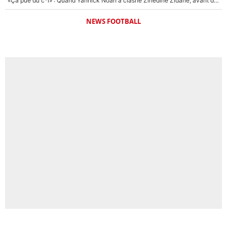
«Ça pue du c*l» : Quand Yannick Noah a clashé Zinedine Zidane, avant de se faire recadrer par le nouveau sélectionneur de l'équipe de France !
NEWS FOOTBALL