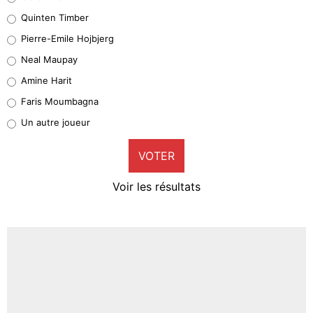
32%
Quinten Timber
Geronimo Rulli
Pierre-Emile Hojbjerg
5%
Neal Maupay
Quinten Timber
Amine Harit
1%
Faris Moumbagna
Pierre-Emile Hojbjerg
Un autre joueur
9%
VOTER
Neal Maupay
4%
Voir les résultats
Amine Harit
3%
Faris Moumbagna
4%
Un autre joueur
5%