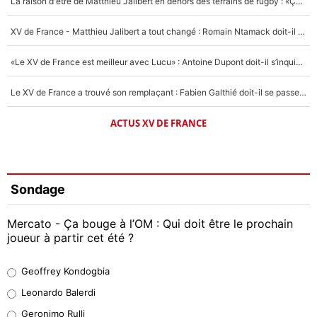
La raison d'être de Matthieu Jalibert en dehors des terrains de rugby : «Ça m'atteint autant que si tu touches à un membre de ma famille»
XV de France - Matthieu Jalibert a tout changé : Romain Ntamack doit-il s’inquiéter pour sa place à un an de la Coupe du monde ?
«Le XV de France est meilleur avec Lucu» : Antoine Dupont doit-il s’inquiéter pour sa place ?
Le XV de France a trouvé son remplaçant : Fabien Galthié doit-il se passer d'Antoine Dupont ?
ACTUS XV DE FRANCE
Sondage
Mercato - Ça bouge à l’OM : Qui doit être le prochain
joueur à partir cet été ?
Geoffrey Kondogbia
Geoffrey Kondogbia
38%
Leonardo Balerdi
Leonardo Balerdi
Geronimo Rulli