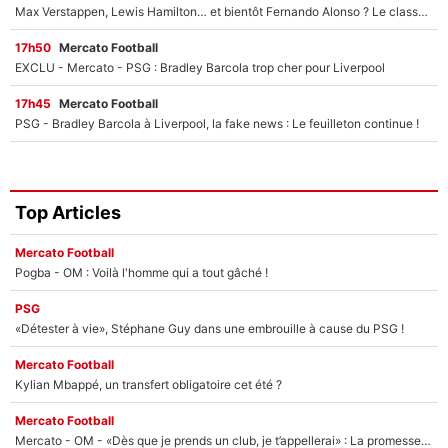
Max Verstappen, Lewis Hamilton… et bientôt Fernando Alonso ? Le classement des pilotes les mieux payés en Formule 1 risque de changer !
17h50
Mercato Football
EXCLU - Mercato - PSG : Bradley Barcola trop cher pour Liverpool
17h45
Mercato Football
PSG - Bradley Barcola à Liverpool, la fake news : Le feuilleton continue !
Top Articles
Mercato Football
Pogba - OM : Voilà l'homme qui a tout gâché !
PSG
«Détester à vie», Stéphane Guy dans une embrouille à cause du PSG !
Mercato Football
Kylian Mbappé, un transfert obligatoire cet été ?
Mercato Football
Mercato - OM - «Dès que je prends un club, je t’appellerai» : La promesse de Marcelino au moment de claquer la porte