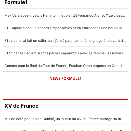
Formule1
Max Verstappen, Lewis Hamilton… et bientôt Fernando Alonso ? Le classement des pilotes les mieux payés en Formule 1 risque de changer !
F1 - Alpine signe un accord «impensable» et va entrer dans une nouvelle dimension : Grande nouvelle pour Pierre Gasly !
F1 : « Je lui ai fait un câlin, puis j’ai dû partir...», le témoignage émouvant de Max Verstappen sur sa fille
F1 : Charles Leclerc surpris par les paparazzis avec sa femme, les rumeurs étaient vraies !
Comme pour le final du Tour de France, Esteban Ocon propose un Grand Prix de Formule 1 à Paris : «Autour de l’Arc de Triomphe, ce serait génial» !
NEWS FORMULE1
XV de France
Mis de côté par Fabien Galthié, un joueur du XV de France partage sa frustration : «ils ne me l’ont pas dit tout de suite»