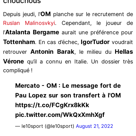
chouchous
OM
Depuis jeudi, l’
planche sur le recrutement de
Ruslan Malinosvkyi
. Cependant, le joueur de
Atalanta Bergame
l’
aurait une préférence pour
Tottenham
Igor
Tudor
. En cas d’échec,
voudrait
Antonin Barak
Hellas
retrouver
, le milieu du
Vérone
qu’il a connu en Italie. Un dossier très
compliqué !
Mercato - OM : Le message fort de
Pau Lopez sur son transfert à l'OM
https://t.co/FCgKrx8kKk
pic.twitter.com/WkQxXmhXgf
— le10sport (@le10sport)
August 21, 2022