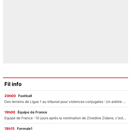
Fil info
20h00
Football
Des terrains de Ligue 1 au tribunal pour violences conjugales : Un arbitre français encourt une peine de 18 mois de prison !
19h00
Équipe de France
Equipe de France : 10 jours après la nomination de Zinedine Zidane, c'est au tour de son fils de prendre un nouveau départ !
18h15
Formule1