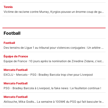
Tennis
Victime de racisme contre Murray, Kyrgios pousse un énorme coup de gueule !
Football
Football
Des terrains de Ligue 1 au tribunal pour violences conjugales : Un arbitre français encourt une peine de 18 mois de prison !
Équipe de France
Equipe de France : 10 jours après la nomination de Zinedine Zidane, c'est au tour de son fils de prendre un nouveau départ !
Mercato Football
EXCLU - Mercato - PSG : Bradley Barcola trop cher pour Liverpool
Mercato Football
PSG - Bradley Barcola à Liverpool, la fake news : Le feuilleton continue !
Mercato Football
Akliouche, Mika Godts... La semaine à 100M€ du PSG qui fait basculer le mercato du PSG !