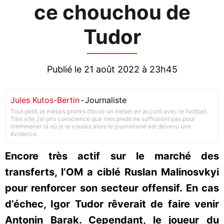
ce chouchou de
Tudor
Publié le 21 août 2022 à 23h45
Jules Kutos-Bertin
-
Journaliste
Tout petit, je m’étais promis d’avoir un métier en accord avec le football.
Très vite, j’ai pris conscience que mes pieds ne suffiraient pas pour
m’emmener là où je le voulais alors le journalisme est devenu une
évidence.
Encore très actif sur le marché des
transferts, l’OM a ciblé Ruslan Malinosvkyi
pour renforcer son secteur offensif. En cas
d’échec, Igor Tudor rêverait de faire venir
Antonin Barak. Cependant, le joueur du